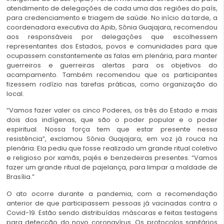
atendimento de delegações de cada uma das regiões do país,
para credenciamento e triagem de saúde. No início da tarde, a
coordenadora executiva da Apib, Sônia Guajajara, recomendou
aos responsáveis por delegações que escolhessem
representantes dos Estados, povos e comunidades para que
ocupassem constantemente as falas em plenária, para manter
guerreiros e guerreiras alertas para os objetivos do
acampamento. Também recomendou que os participantes
fizessem rodízio nas tarefas práticas, como organização do
local.
“Vamos fazer valer os cinco Poderes, os três do Estado e mais
dois dos indígenas, que são o poder popular e o poder
espiritual. Nossa força tem que estar presente nessa
resistência”, exclamou Sônia Guajajara, em voz já rouca na
plenária. Ela pediu que fosse realizado um grande ritual coletivo
e religioso por xamãs, pajés e benzedeiras presentes. “Vamos
fazer um grande ritual de pajelança, para limpar a maldade de
Brasília.”
O ato ocorre durante a pandemia, com a recomendação
anterior de que participassem pessoas já vacinadas contra o
Covid-19. Estão sendo distribuídas máscaras e feitas testagens
para detecção do novo coronavírus. Os protocolos sanitários