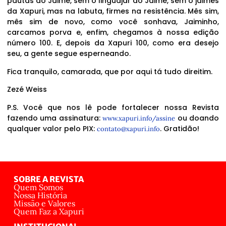
pautas do Jaime, sem o linguajar do Jaime, sem o jaimês
da Xapuri, mas na labuta, firmes na resistência. Mês sim,
mês sim de novo, como você sonhava, Jaiminho,
carcamos porva e, enfim, chegamos à nossa edição
número 100. E, depois da Xapuri 100, como era desejo
seu, a gente segue esperneando.
Fica tranquilo, camarada, que por aqui tá tudo direitim.
Zezé Weiss
P.S. Você que nos lê pode fortalecer nossa Revista
fazendo uma assinatura:
ou doando
www.xapuri.info/assine
qualquer valor pelo PIX:
. Gratidão!
contato@xapuri.info
SOBRE A REVISTA
Quem Somos
Nossa História
Missão e Valores
Quem Faz a Xapuri