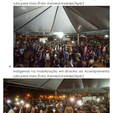
Luta pela Vida (Foto: Kamikiá Kisêdje/Apib)
Indígenas na mobilização em Brasília do Acampamento
Luta pela Vida (Foto: Kamikiá Kisêdje/Apib)