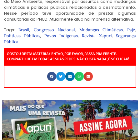
do Meio Ambiente, responsável por assuntos como mudanças
climáticas e políticas públicas relacionadas a desmatamento.
Nesse período teve oportunidade de prestar algumas
consultorias ao PNUD. Atualmente atua na imprensa alternativa.
Tags:
,
,
,
,
Brasil
Congresso Nacional
Mudanças Climáticas
Pajé
,
,
,
Políticas Públicas
Povos Indígenas
Revista Xapuri
Segurança
Pública
GOSTOU DESTA MATÉRIA? ENTÃO, POR FAVOR, PASSA PRA FRENTE.
COMPARTILHE EM TODAS AS SUAS REDES. NÃO CUSTA NADA, É SÓ CLICAR!