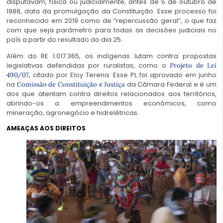
disputavam, física ou judicialmente, antes de 5 de outubro de
1988, data da promulgação da Constituição. Esse processo foi
reconhecido em 2019 como de “repercussão geral”, o que faz
com que seja parâmetro para todas as decisões judiciais no
país a partir do resultado do dia 25.
Além do RE 1.017.365, os indígenas lutam contra propostas
legislativas defendidas por ruralistas, como o
Projeto de Lei
, citado por Eloy Terena. Esse PL foi aprovado em junho
490/07
na
da Câmara Federal e é um
Comissão de Constituição e Justiça
dos que atentam contra direitos relacionados aos territórios,
abrindo-os a empreendimentos econômicos, como
mineração, agronegócio e hidrelétricas.
AMEAÇAS AOS DIREITOS