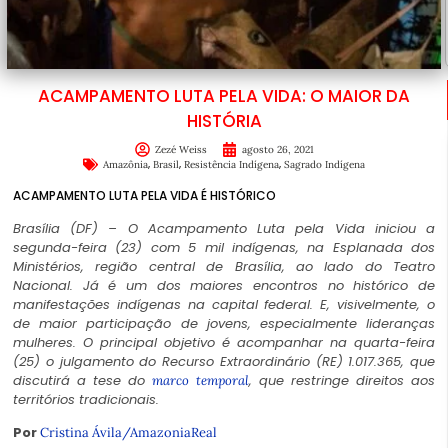
ACAMPAMENTO LUTA PELA VIDA: O MAIOR DA
HISTÓRIA
Zezé Weiss
agosto 26, 2021
,
,
,
Amazônia
Brasil
Resistência Indígena
Sagrado Indígena
ACAMPAMENTO LUTA PELA VIDA É HISTÓRICO
Brasília (DF) – O Acampamento Luta pela Vida iniciou a
segunda-feira (23) com 5 mil indígenas, na Esplanada dos
Ministérios, região central de Brasília, ao lado do Teatro
Nacional. Já é um dos maiores encontros no histórico de
manifestações indígenas na capital federal. E, visivelmente, o
de maior participação de jovens, especialmente lideranças
mulheres. O principal objetivo é acompanhar na quarta-feira
(25) o julgamento do Recurso Extraordinário (RE) 1.017.365, que
discutirá a tese do
, que restringe direitos aos
marco temporal
territórios tradicionais.
Por
Cristina Ávila/AmazoniaReal