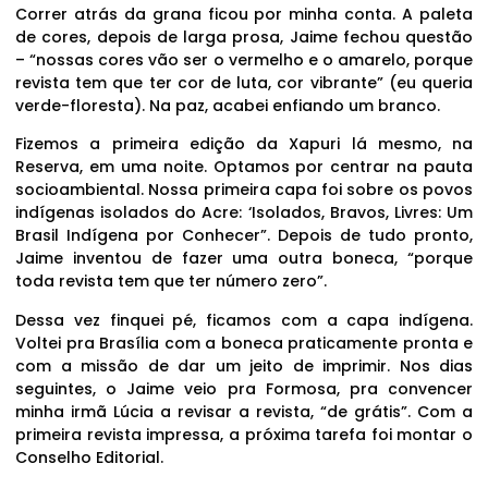
Correr atrás da grana ficou por minha conta. A paleta
de cores, depois de larga prosa, Jaime fechou questão
– “nossas cores vão ser o vermelho e o amarelo, porque
revista tem que ter cor de luta, cor vibrante” (eu queria
verde-floresta). Na paz, acabei enfiando um branco.
Fizemos a primeira edição da Xapuri lá mesmo, na
Reserva, em uma noite. Optamos por centrar na pauta
socioambiental. Nossa primeira capa foi sobre os povos
indígenas isolados do Acre: ‘Isolados, Bravos, Livres: Um
Brasil Indígena por Conhecer”. Depois de tudo pronto,
Jaime inventou de fazer uma outra boneca, “porque
toda revista tem que ter número zero”.
Dessa vez finquei pé, ficamos com a capa indígena.
Voltei pra Brasília com a boneca praticamente pronta e
com a missão de dar um jeito de imprimir. Nos dias
seguintes, o Jaime veio pra Formosa, pra convencer
minha irmã Lúcia a revisar a revista, “de grátis”. Com a
primeira revista impressa, a próxima tarefa foi montar o
Conselho Editorial.