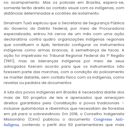
no acampamento. Mas os policiais em Brasília, espera-se,
somente terão direito ao contato visual com os indígenas, com
distâncias determinadas e cordões de isolamento.
Dinamam Tuxá explicou que a Secretaria de Segurança Pública
do Governo do Distrito Federal, por meio de Procuradoria
especializada, entrou há cerca de um mês com uma ação
declaratória contra quatro organizações indígenas regionais
que constituem a Apib, tentando configurar os instrumentos
indígenas como armas brancas, à semelhança de facas. A
ação foi impetrada no Tribunal Regional Federal da 1ª Região
(TRF1), mas as lideranças indígenas por meio de seus
advogados fizeram acordo para que os instrumentos não
fizessem parte das marchas, com a condição do policiamento
se manter distante, sem contato físico com os indígenas, como
revistas ou pedidos de documentos.
A luta dos povos indígenas em Brasília é necessária diante dos
mais de 100 projetos de leis e apensados que ameaçam
direitos garantidos pela Constituição a povos tradicionais –
inclusive quilombolas e ribeirinhos que necessitam de florestas
em pé para a sobrevivência. Em 2018, o Conselho Indigenista
Missionário (Cimi) publicou o documento
Congresso Anti-
, contendo o perfil dos 50 parlamentares que mais
Indígena