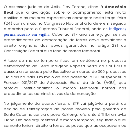
O assessor jurídico da Apib, Eloy Terena, disse à
Amazônia
Real
que a avaliação sobre o acampamento está muito
positiva e as maiores expectativas começam nesta terça-feira
(24) com um ato no Congresso Nacional à tarde e em seguida
a marcha para o Supremo Tribunal Federal, onde os
indígenas
. Cabe ao STF analisar e julgar se nos
permanecerão em vigília
procedimentos de demarcação de terras deve prevalecer o
direito originário dos povos garantidos no artigo 231 da
Constituição Federal ou a tese do marco temporal.
A tese do marco temporal ficou em evidência no processo
demarcatório da Terra Indígena Raposa Serra do Sol (RR) e
passou a ser usada pelo Executivo em cerca de 300 processos
judiciais no país. Em maio do ano passado, o STF suspendeu o
Parecer 001/2017 da Advocacia Geral da União (AGU), que
tentava institucionalizar o marco temporal norma nos
procedimentos administrativos de demarcação.
No julgamento da quarta-feira, o STF vai julgá-la a partir do
pedido de reintegração de posse movido pelo governo de
Santa Catarina contra o povo Xokleng, referente à TI Ibirama-La
Klãnõ. Um dos argumentos é o marco temporal, segundo o qual
somente teriam direito a terras os povos que as ocupavam ou