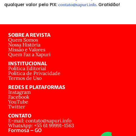
qualquer valor pelo PIX:
. Gratidão!
contato@xapuri.info
SOBRE A REVISTA
Quem Somos
Nossa História
Missão e Valores
Quem Faz a Xapuri
INSTITUCIONAL
Política Editorial
Política de Privacidade
Termos de Uso
REDES E PLATAFORMAS
Instagram
Facebook
YouTube
Twitter
CONTATO
E-mail: contato@xapuri.info
WhatsApp: +55 61 99991-1563
Formosa – GO