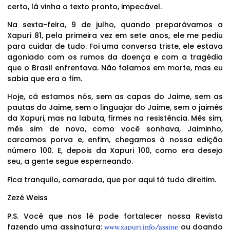
certo, lá vinha o texto pronto, impecável.
Na sexta-feira, 9 de julho, quando preparávamos a
Xapuri 81, pela primeira vez em sete anos, ele me pediu
para cuidar de tudo. Foi uma conversa triste, ele estava
agoniado com os rumos da doença e com a tragédia
que o Brasil enfrentava. Não falamos em morte, mas eu
sabia que era o fim.
Hoje, cá estamos nós, sem as capas do Jaime, sem as
pautas do Jaime, sem o linguajar do Jaime, sem o jaimês
da Xapuri, mas na labuta, firmes na resistência. Mês sim,
mês sim de novo, como você sonhava, Jaiminho,
carcamos porva e, enfim, chegamos à nossa edição
número 100. E, depois da Xapuri 100, como era desejo
seu, a gente segue esperneando.
Fica tranquilo, camarada, que por aqui tá tudo direitim.
Zezé Weiss
P.S. Você que nos lê pode fortalecer nossa Revista
fazendo uma assinatura:
ou doando
www.xapuri.info/assine