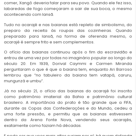
comer, Xangô deveria falar para seu povo. Quando ele fez isso,
labaredas de fogo começaram a sair de sua boca, o mesmo
acontecendo com Iansã.
Tudo no acarajé e nas baianas está repleto de simbolismo, do
preparo da receita às roupas das cozinheiras. Quando
preparado para Iansã, na forma de oferenda mesmo, o
acarajé é sempre frito e sem complementos.
O ofício das baianas continuou após o fim da escravidão e
entrou de uma vez por todas no imaginário popular ao longo do
século 20. Em 1939, Dorival Caymmi e Carmen Miranda
perguntaram o que é que a baiana tem, enquanto Ari Barroso
lembrou que “no tabuleiro da baiana tem vatapá, caruru,
mungunzá e umbu”.
Já no século 21, o ofício das baianas do acarajé foi inscrito
como patrimônio imaterial da Bahia e patrimônio cultural
brasileiro. A importância do prato é tão grande que a FIFA,
durante as Copas das Confederações e do Mundo, cedeu a
uma forte pressão, e permitiu que as baianas estivessem
dentro da Arena Fonte Nova, vendendo seus acarajés,
exatamente como faziam há décadas.
E pode ser que voos mais altos surjam por aí: há quem defenda