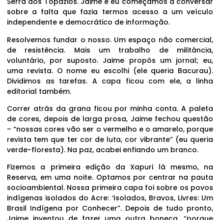
Serra dos Topázios. Jaime e eu começamos a conversar
sobre a falta que fazia termos acesso a um veículo
independente e democrático de informação.
Resolvemos fundar o nosso. Um espaço não comercial,
de resistência. Mais um trabalho de militância,
voluntário, por suposto. Jaime propôs um jornal; eu,
uma revista. O nome eu escolhi (ele queria Bacurau).
Dividimos as tarefas. A capa ficou com ele, a linha
editorial também.
Correr atrás da grana ficou por minha conta. A paleta
de cores, depois de larga prosa, Jaime fechou questão
– “nossas cores vão ser o vermelho e o amarelo, porque
revista tem que ter cor de luta, cor vibrante” (eu queria
verde-floresta). Na paz, acabei enfiando um branco.
Fizemos a primeira edição da Xapuri lá mesmo, na
Reserva, em uma noite. Optamos por centrar na pauta
socioambiental. Nossa primeira capa foi sobre os povos
indígenas isolados do Acre: ‘Isolados, Bravos, Livres: Um
Brasil Indígena por Conhecer”. Depois de tudo pronto,
Jaime inventou de fazer uma outra boneca, “porque