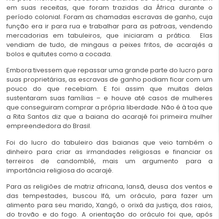
em suas receitas, que foram trazidas da África durante o
período colonial. Foram as chamadas escravas de ganho, cuja
função era ir para rua e trabalhar para as patroas, vendendo
mercadorias em tabuleiros, que iniciaram a prática. Elas
vendiam de tudo, de mingaus a peixes fritos, de acarajés a
bolos e quitutes como a cocada.
Embora tivessem que repassar uma grande parte do lucro para
suas proprietárias, as escravas de ganho podiam ficar com um
pouco do que recebiam. E foi assim que muitas delas
sustentaram suas famílias – e houve até casos de mulheres
que conseguiram comprar a própria liberdade. Não é à toa que
a Rita Santos diz que a baiana do acarajé foi primeira mulher
empreendedora do Brasil.
Foi do lucro do tabuleiro das baianas que veio também o
dinheiro para criar as irmandades religiosas e financiar os
terreiros de candomblé, mais um argumento para a
importância religiosa do acarajé.
Para as religiões de matriz africana, Iansã, deusa dos ventos e
das tempestades, buscou Ifá, um oráculo, para fazer um
alimento para seu marido, Xangó, o orixá da justiça, dos raios,
do trovão e do fogo. A orientação do oráculo foi que, após