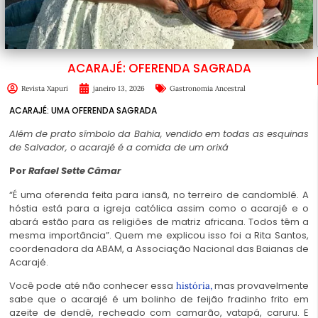
ACARAJÉ: OFERENDA SAGRADA
Revista Xapuri
janeiro 13, 2026
Gastronomia Ancestral
ACARAJÉ: UMA OFERENDA SAGRADA
Além de prato símbolo da Bahia, vendido em todas as esquinas
de Salvador, o acarajé é a comida de um orixá
Por
Rafael Sette Câmar
“É uma oferenda feita para iansã, no terreiro de candomblé. A
hóstia está para a igreja católica assim como o acarajé e o
abará estão para as religiões de matriz africana. Todos têm a
mesma importância”. Quem me explicou isso foi a Rita Santos,
coordenadora da ABAM, a Associação Nacional das Baianas de
Acarajé.
Você pode até não conhecer essa
mas provavelmente
história,
sabe que o acarajé é um bolinho de feijão fradinho frito em
azeite de dendê, recheado com camarão, vatapá, caruru. E