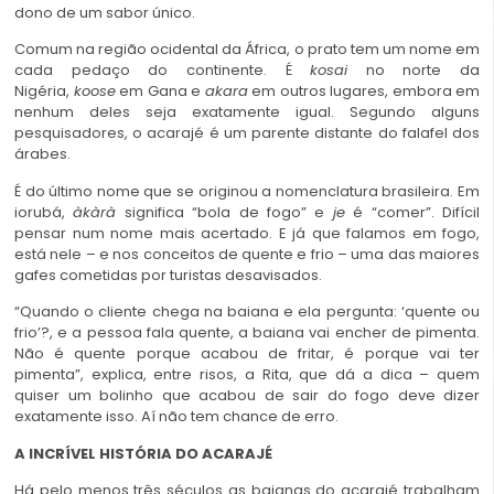
dono de um sabor único.
Comum na região ocidental da África, o prato tem um nome em
cada pedaço do continente. É
kosai
no norte da
Nigéria,
koose
em Gana e
akara
em outros lugares, embora em
nenhum deles seja exatamente igual. Segundo alguns
pesquisadores, o acarajé é um parente distante do falafel dos
árabes.
É do último nome que se originou a nomenclatura brasileira. Em
iorubá,
àkàrà
significa “bola de fogo” e
je
é “comer”. Difícil
pensar num nome mais acertado. E já que falamos em fogo,
está nele – e nos conceitos de quente e frio – uma das maiores
gafes cometidas por turistas desavisados.
“Quando o cliente chega na baiana e ela pergunta: ‘quente ou
frio’?, e a pessoa fala quente, a baiana vai encher de pimenta.
Não é quente porque acabou de fritar, é porque vai ter
pimenta”, explica, entre risos, a Rita, que dá a dica – quem
quiser um bolinho que acabou de sair do fogo deve dizer
exatamente isso. Aí não tem chance de erro.
A INCRÍVEL HISTÓRIA DO ACARAJÉ
Há pelo menos três séculos as baianas do acarajé trabalham