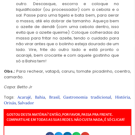
outro. Descasque, escorra e coloque no
liquidificador (ou processador) com a cebola e o
sal. Passe para uma tigela e bata bem, para aerar
a massa, até ela dobrar de tamanho. Aqueça bem
o azeite de dendê (com uma cebola dentro, isso
evita que o azeite queime). Coloque colheradas da
massa para fritar no azeite, tendo o cuidado para
não virar antes que o bolinho esteja dourado de um
lado. Vire, frite do outro lado e está pronto o
acarajé, bem crocante e com aquele gostinho que
só a Bahia tem!
Obs.:
Para rechear, vatapá, caruru, tomate picadinho, coentro,
camarão.
Capa: Betto Jr
Tags:
,
,
,
,
,
Acarajé
Bahia
Brasil
Gastronomia tradicional
História
,
Orixás
Salvador
GOSTOU DESTA MATÉRIA? ENTÃO, POR FAVOR, PASSA PRA FRENTE.
COMPARTILHE EM TODAS AS SUAS REDES. NÃO CUSTA NADA, É SÓ CLICAR!