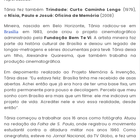
Tânia fez também
Trindade: Curto Caminho Longo
(1979),
e
Nísia, Paulo e Josué: Oficina de Memória
(2008).
Mineira, nascida em Belo Horizonte, Tânia radicou-se em
em 1983, onde criou o projeto cinematográfico
Brasília
administrado pela
Fundação Bem Te Vi
. A artista mineira faz
parte da história cultural de Brasília e deixou um legado de
longas-metragens e séries documentais para tevê. Tânia deixa
um filho, Alexandre Quaresma, que também trabalha na
produção cinematográfica.
Em depoimento realizado ao Projeto Memória & Invenção,
Tânia disse: “Eu estava feliz: Brasília tinha me recebido de asas
abertas. Achei então que já era hora de ter uma base fixa, um
ponto permanente para pouso e decolagem. Percebi que meu
sonho com Brasília era mais que um filme: ele me indicava um
projeto de vida. Acreditei nele e vivo essa realidade, desde
então”.
Tânia começou a trabalhar aos 16 anos como fotógrafa. Atuou
na redação da
Folha de S. Paulo
, onde registrou o movimento
estudantil contra a ditadura militar nos anos 1960. Como
cinegrafista, esteve no
Jornal Nacional
, da TV Globo, e fez uma