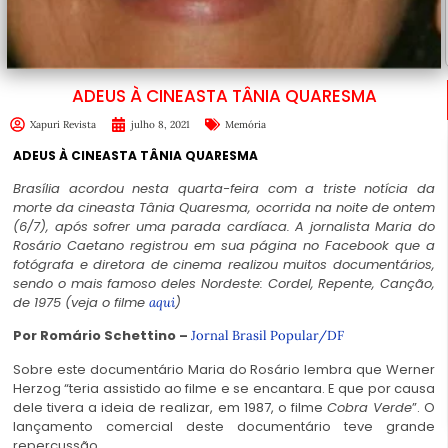
ADEUS À CINEASTA TÂNIA QUARESMA
Xapuri Revista
julho 8, 2021
Memória
ADEUS À CINEASTA TÂNIA QUARESMA
Brasília acordou nesta quarta-feira com a triste notícia da
morte da cineasta Tânia Quaresma, ocorrida na noite de ontem
(6/7), após sofrer uma parada cardíaca. A jornalista Maria do
Rosário Caetano registrou em sua página no Facebook que a
fotógrafa e diretora de cinema realizou muitos documentários,
sendo o mais famoso deles Nordeste: Cordel, Repente, Canção,
de 1975 (veja o filme
)
aqui
Por Romário Schettino –
Jornal Brasil Popular/DF
Sobre este documentário Maria do Rosário lembra que Werner
Herzog “teria assistido ao filme e se encantara. E que por causa
dele tivera a ideia de realizar, em 1987, o filme
Cobra Verde
”. O
lançamento comercial deste documentário teve grande
repercussão.