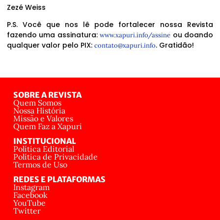
Zezé Weiss
P.S. Você que nos lê pode fortalecer nossa Revista
fazendo uma assinatura:
ou doando
www.xapuri.info/assine
qualquer valor pelo PIX:
. Gratidão!
contato@xapuri.info
SOBRE A REVISTA
Quem Somos
Nossa História
Missão e Valores
Quem Faz a Xapuri
INSTITUCIONAL
Política Editorial
Política de Privacidade
Termos de Uso
REDES E PLATAFORMAS
Instagram
Facebook
YouTube
Twitter