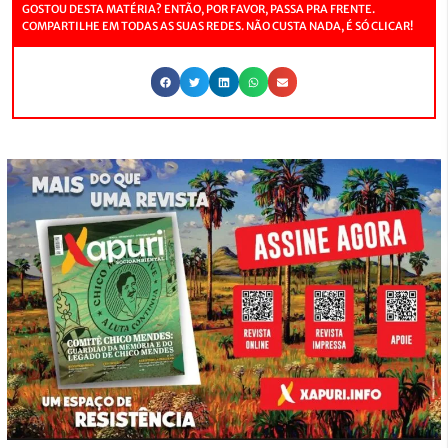
GOSTOU DESTA MATÉRIA? ENTÃO, POR FAVOR, PASSA PRA FRENTE.
COMPARTILHE EM TODAS AS SUAS REDES. NÃO CUSTA NADA, É SÓ CLICAR!