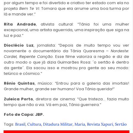
por algum tempo e foi divertido e criativo ter estado com ela no
projeto
Bem Te Vi
. Tomara que ela arrume uma boa turma por
lá e mande ver.”
Rita Andrade
, ativista cultural: “Tânia foi uma mulher
excepcional, uma artista aguerrida, uma inspiração que siga na
luz e paz.”
Dioclécio Luz
, jornalista: “Depois de muito tempo vou ver
novamente o documentário da Tânia Quaresma –
Nordeste:
Cordel, Repente Canção
. Esse filme valoriza a região e diz de
outro modo o que já dizia Guimarães Rosa: ´o sertão é dentro
da gente´. Ela sacou isso e mostrou pra gente ao seu modo:
telúrico e cósmico.”
Rênio Quintas
, músico: “Entrou para a galeria das imortais!
Grande mulher, grande ser humano! Voa Tânia querida!”
Zuleica Porto
, diretora de cinema: “Que tristeza… fazia muito
tempo que não a via. Vá em paz, Tânia guerreira.”
Foto de Capa: JBP.
Tags:
,
,
,
,
,
Brasil
Cultura
Ditadura Militar
Maria
Revista Xapuri
Sertão