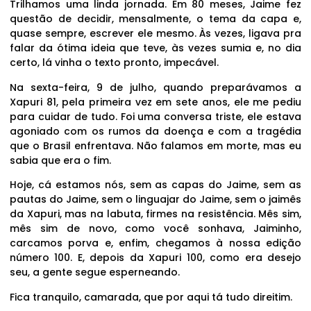
Trilhamos uma linda jornada. Em 80 meses, Jaime fez
questão de decidir, mensalmente, o tema da capa e,
quase sempre, escrever ele mesmo. Às vezes, ligava pra
falar da ótima ideia que teve, às vezes sumia e, no dia
certo, lá vinha o texto pronto, impecável.
Na sexta-feira, 9 de julho, quando preparávamos a
Xapuri 81, pela primeira vez em sete anos, ele me pediu
para cuidar de tudo. Foi uma conversa triste, ele estava
agoniado com os rumos da doença e com a tragédia
que o Brasil enfrentava. Não falamos em morte, mas eu
sabia que era o fim.
Hoje, cá estamos nós, sem as capas do Jaime, sem as
pautas do Jaime, sem o linguajar do Jaime, sem o jaimês
da Xapuri, mas na labuta, firmes na resistência. Mês sim,
mês sim de novo, como você sonhava, Jaiminho,
carcamos porva e, enfim, chegamos à nossa edição
número 100. E, depois da Xapuri 100, como era desejo
seu, a gente segue esperneando.
Fica tranquilo, camarada, que por aqui tá tudo direitim.