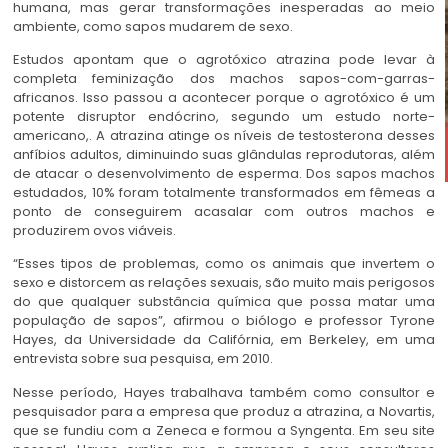
humana, mas gerar transformações inesperadas ao meio
ambiente, como sapos mudarem de sexo.
Estudos apontam que o agrotóxico atrazina pode levar à
completa feminização dos machos sapos-com-garras-
africanos. Isso passou a acontecer porque o agrotóxico é um
potente disruptor endócrino, segundo um estudo norte-
americano,. A atrazina atinge os níveis de testosterona desses
anfíbios adultos, diminuindo suas glândulas reprodutoras, além
de atacar o desenvolvimento de esperma. Dos sapos machos
estudados, 10% foram totalmente transformados em fêmeas a
ponto de conseguirem acasalar com outros machos e
produzirem ovos viáveis.
“Esses tipos de problemas, como os animais que invertem o
sexo e distorcem as relações sexuais, são muito mais perigosos
do que qualquer substância química que possa matar uma
população de sapos”, afirmou o biólogo e professor Tyrone
Hayes, da Universidade da Califórnia, em Berkeley, em uma
entrevista sobre sua pesquisa, em 2010.
Nesse período, Hayes trabalhava também como consultor e
pesquisador para a empresa que produz a atrazina, a Novartis,
que se fundiu com a Zeneca e formou a Syngenta. Em seu site