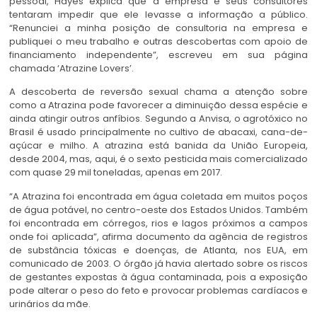
pessoal, Hayes explica que a empresa e seus consultores
tentaram impedir que ele levasse a informação a público.
“Renunciei a minha posição de consultoria na empresa e
publiquei o meu trabalho e outras descobertas com apoio de
financiamento independente”, escreveu em sua página
chamada ‘Atrazine Lovers’.
A descoberta de reversão sexual chama a atenção sobre
como a Atrazina pode favorecer a diminuição dessa espécie e
ainda atingir outros anfíbios. Segundo a Anvisa, o agrotóxico no
Brasil é usado principalmente no cultivo de abacaxi, cana-de-
açúcar e milho. A atrazina está banida da União Europeia,
desde 2004, mas, aqui, é o sexto pesticida mais comercializado
com quase 29 mil toneladas, apenas em 2017.
“A Atrazina foi encontrada em água coletada em muitos poços
de água potável, no centro-oeste dos Estados Unidos. Também
foi encontrada em córregos, rios e lagos próximos a campos
onde foi aplicada”, afirma documento da agência de registros
de substância tóxicas e doenças, de Atlanta, nos EUA, em
comunicado de 2003. O órgão já havia alertado sobre os riscos
de gestantes expostas à água contaminada, pois a exposição
pode alterar o peso do feto e provocar problemas cardíacos e
urinários da mãe.