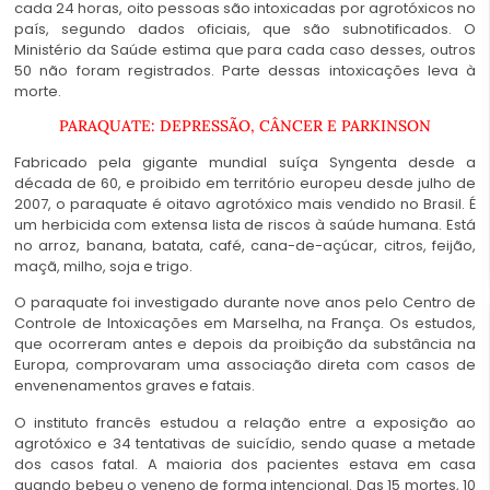
cada 24 horas, oito pessoas são intoxicadas por agrotóxicos no
país, segundo dados oficiais, que são subnotificados. O
Ministério da Saúde estima que para cada caso desses, outros
50 não foram registrados. Parte dessas intoxicações leva à
morte.
PARAQUATE: DEPRESSÃO, CÂNCER E PARKINSON
Fabricado pela gigante mundial suíça Syngenta desde a
década de 60, e proibido em território europeu desde julho de
2007, o paraquate é oitavo agrotóxico mais vendido no Brasil. É
um herbicida com extensa lista de riscos à saúde humana. Está
no arroz, banana, batata, café, cana-de-açúcar, citros, feijão,
maçã, milho, soja e trigo.
O paraquate foi investigado durante nove anos pelo Centro de
Controle de Intoxicações em Marselha, na França. Os estudos,
que ocorreram antes e depois da proibição da substância na
Europa, comprovaram uma associação direta com casos de
envenenamentos graves e fatais.
O instituto francês estudou a relação entre a exposição ao
agrotóxico e 34 tentativas de suicídio, sendo quase a metade
dos casos fatal. A maioria dos pacientes estava em casa
quando bebeu o veneno de forma intencional. Das 15 mortes, 10