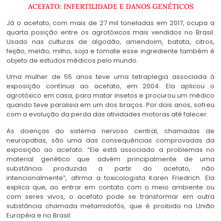
ACEFATO: INFERTILIDADE E DANOS GENÉTICOS
Já o acefato, com mais de 27 mil toneladas em 2017, ocupa a
quarta posição entre os agrotóxicos mais vendidos no Brasil.
Usado nas culturas de algodão, amendoim, batata, citros,
feijão, melão, milho, soja e tomate esse ingrediente também é
objeto de estudos médicos pelo mundo.
Uma mulher de 55 anos teve uma tetraplegia associada à
exposição contínua ao acefato, em 2004. Ela aplicou o
agrotóxico em casa, para matar insetos e procurou um médico
quando teve paralisia em um dos braços. Por dois anos, sofreu
com a evolução da perda das atividades motoras até falecer.
As doenças do sistema nervoso central, chamadas de
neuropatias, são uma das consequências comprovadas da
exposição ao acefato. “Ele está associado a problemas no
material genético que advém principalmente de uma
substância produzida a partir do acefato, não
intencionalmente”, afirma a toxicologista Karen Friedrich. Ela
explica que, ao entrar em contato com o meio ambiente ou
com seres vivos, o acefato pode se transformar em outra
substância chamada metamidofós, que é proibido na União
Européia e no Brasil.