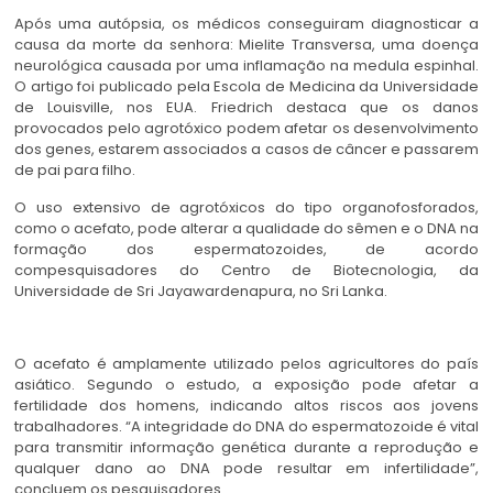
Após uma autópsia, os médicos conseguiram diagnosticar a
causa da morte da senhora: Mielite Transversa, uma doença
neurológica causada por uma inflamação na medula espinhal.
O artigo foi publicado pela Escola de Medicina da Universidade
de Louisville, nos EUA. Friedrich destaca que os danos
provocados pelo agrotóxico podem afetar os desenvolvimento
dos genes, estarem associados a casos de câncer e passarem
de pai para filho.
O uso extensivo de agrotóxicos do tipo organofosforados,
como o acefato, pode alterar a qualidade do sêmen e o DNA na
formação dos espermatozoides, de acordo
compesquisadores do Centro de Biotecnologia, da
Universidade de Sri Jayawardenapura, no Sri Lanka.
O acefato é amplamente utilizado pelos agricultores do país
asiático. Segundo o estudo, a exposição pode afetar a
fertilidade dos homens, indicando altos riscos aos jovens
trabalhadores. “A integridade do DNA do espermatozoide é vital
para transmitir informação genética durante a reprodução e
qualquer dano ao DNA pode resultar em infertilidade”,
concluem os pesquisadores.