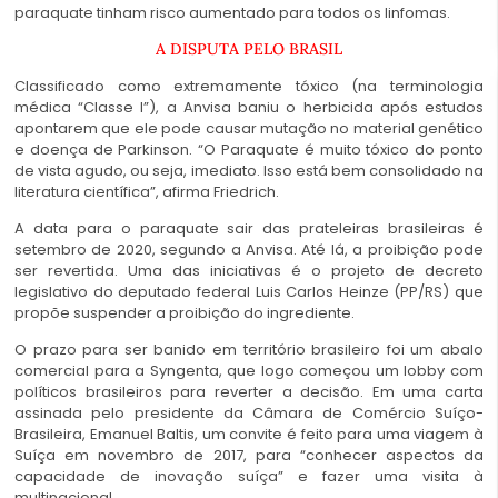
paraquate tinham risco aumentado para todos os linfomas.
A DISPUTA PELO BRASIL
Classificado como extremamente tóxico (na terminologia
médica “Classe I”), a Anvisa baniu o herbicida após estudos
apontarem que ele pode causar mutação no material genético
e doença de Parkinson. “O Paraquate é muito tóxico do ponto
de vista agudo, ou seja, imediato. Isso está bem consolidado na
literatura científica”, afirma Friedrich.
A data para o paraquate sair das prateleiras brasileiras é
setembro de 2020, segundo a Anvisa. Até lá, a proibição pode
ser revertida. Uma das iniciativas é o projeto de decreto
legislativo do deputado federal Luis Carlos Heinze (PP/RS) que
propõe suspender a proibição do ingrediente.
O prazo para ser banido em território brasileiro foi um abalo
comercial para a Syngenta, que logo começou um lobby com
políticos brasileiros para reverter a decisão. Em uma carta
assinada pelo presidente da Câmara de Comércio Suíço-
Brasileira, Emanuel Baltis, um convite é feito para uma viagem à
Suíça em novembro de 2017, para “conhecer aspectos da
capacidade de inovação suíça” e fazer uma visita à
multinacional.