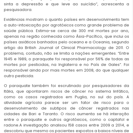
sinta a depressão e que leve ao suicídio”, acrescenta a
pesquisadora.
Evidências mostram o quanto países em desenvolvimento tem
a auto-intoxicação por agrotóxicos como grande problema de
saúde pública. Estima-se cerca de 300 mil mortes por ano,
apenas na região conhecida como Ásia-Pacífico, que inclui os
países asiáticos banhados pelo oceano e a Oceania, segundo
artigo da British Journal of Clinical Pharmacology de 2011. O
problema, contudo, não se limita a nações emergentes. “Entre
1945 e 1989, o paraquate foi responsável por 56% de todas as
mortes por pesticidas, na Inglaterra e no País de Gales”. Foi
responsável ainda por mais mortes em 2008, do que qualquer
outro pesticida.
O paraquate também foi escrutinado por pesquisadores da
Itália, que apontaram riscos de câncer no sistema linfático,
como os casos registrados em Puglia, no sul do país. A
atividade agrícola parece ser um fator de risco para o
desenvolvimento de subtipos de câncer registrados nas
cidades de Bari e Taranto. O risco aumenta se há interação
entre o paraquate e outros agrotóxicos, como o captafol e
radone.A investigação analisou 158 casos entre 2009 a 2014, e
descobriu que mesmo os pacientes expostos a baixos níveis de