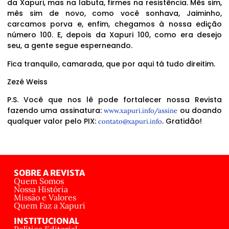
da Xapuri, mas na labuta, firmes na resistência. Mês sim,
mês sim de novo, como você sonhava, Jaiminho,
carcamos porva e, enfim, chegamos à nossa edição
número 100. E, depois da Xapuri 100, como era desejo
seu, a gente segue esperneando.
Fica tranquilo, camarada, que por aqui tá tudo direitim.
Zezé Weiss
P.S. Você que nos lê pode fortalecer nossa Revista
fazendo uma assinatura:
ou doando
www.xapuri.info/assine
qualquer valor pelo PIX:
. Gratidão!
contato@xapuri.info
SOBRE A REVISTA
Quem Somos
Nossa História
Missão e Valores
Quem Faz a Xapuri
INSTITUCIONAL
Política Editorial