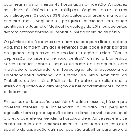
ocorreram nas primeiras 48 horas após a ingestão. A rapidez
se deve à falência de múltiplos órgãos, entre outras
complicações. Os outros 33% dos óbitos aconteceram ainda no
primeiro mês. Segundo a pesquisa, publicada em artigo
científico, no Journal of Medical Toxicology de 2013, os pacientes
tiveram extensa fibrose pulmonar e insuficiência de oxigênio.
O químico não é apenas uma arma usada para tirar a própria
vida, mas também um dos elementos que pode estar por trás
do quadro depressivo que motivou a ação suicida. “Causa
depressão no sistema nervoso central,”, afirma a biomédica
Karen Friedrich sobre a neurotoxicidade do Paraquate. Com
mestrado e doutorado em Toxicologia, ela é assessora da
Coordenadoria Nacional de Defesa do Meio Ambiente do
Trabalho, do Ministério Público do Trabalho, e explica que o
efeito do químico é a diminuição de neurotransmissores, como
a dopamina.
Em casos de depressão e suicídio, Friedrich ressalta, há sempre
diversos fatores que influenciam o quadro. “O pequeno
agricultor tem a preocupação com o clima, se vai chover, qual
o preço que ele vai vender a hortaliça dele. As vezes, ele vive
numa situação de violência intensa. Tem todo um contexto
social e de exposição química, que vão trabalhar para que ele