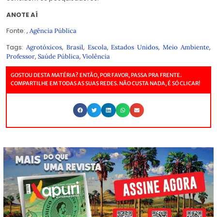
ANOTE AÍ
Fonte: ,
Agência Pública
Tags:
,
,
,
,
,
Agrotóxicos
Brasil
Escola
Estados Unidos
Meio Ambiente
,
,
Professor
Saúde Pública
Violência
GOSTOU DESTA MATÉRIA? ENTÃO, POR FAVOR, PASSA PRA FRENTE.
COMPARTILHE EM TODAS AS SUAS REDES. NÃO CUSTA NADA, É SÓ CLICAR!