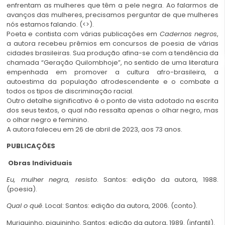
enfrentam as mulheres que têm a pele negra. Ao falarmos de
avanços das mulheres, precisamos perguntar de que mulheres
nós estamos falando. (<
>).
Poeta e contista com várias publicações em
Cadernos negros
,
a autora recebeu prêmios em concursos de poesia de várias
cidades brasileiras. Sua produção afina-se com a tendência da
chamada “Geração Quilombhoje”, no sentido de uma literatura
empenhada em promover a cultura afro-brasileira, a
autoestima da população afrodescendente e o combate a
todos os tipos de discriminação racial.
Outro detalhe significativo é o ponto de vista adotado na escrita
dos seus textos, o qual não ressalta apenas o olhar negro, mas
o olhar negro e feminino.
A autora faleceu em 26 de abril de 2023, aos 73 anos.
PUBLICAÇÕES
Obras Individuais
Eu, mulher negra, resisto
. Santos: edição da autora, 1988.
(poesia).
Qual o quê
. Local: Santos: edição da autora, 2006. (conto).
Muriquinho, piquininho. Santos: edição da autora, 1989. (infantil).