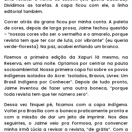
Dividimos as tarefas. A capa ficou com ele, a linha
editorial também.
Correr atrás da grana ficou por minha conta. A paleta
de cores, depois de larga prosa, Jaime fechou questão
– “nossas cores vão ser o vermelho e o amarelo, porque
revista tem que ter cor de luta, cor vibrante” (eu queria
verde-floresta). Na paz, acabei enfiando um branco.
Fizemos a primeira edição da Xapuri lá mesmo, na
Reserva, em uma noite. Optamos por centrar na pauta
socioambiental. Nossa primeira capa foi sobre os povos
indígenas isolados do Acre: ‘Isolados, Bravos, Livres: Um
Brasil Indígena por Conhecer”. Depois de tudo pronto,
Jaime inventou de fazer uma outra boneca, “porque
toda revista tem que ter número zero”.
Dessa vez finquei pé, ficamos com a capa indígena.
Voltei pra Brasília com a boneca praticamente pronta e
com a missão de dar um jeito de imprimir. Nos dias
seguintes, o Jaime veio pra Formosa, pra convencer
minha irmã Lúcia a revisar a revista, “de grátis”. Com a