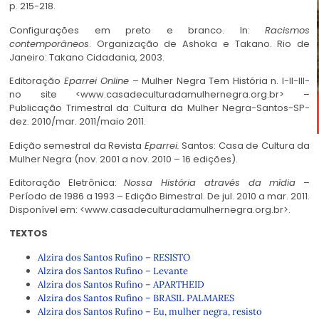
p. 215-218.
Configurações em preto e branco.
In:
Racismos
contemporâneos
. Organização de
Ashoka e Takano.
Rio de
Janeiro: Takano Cidadania, 2003.
Editoração
Eparrei Online
– Mulher Negra Tem História n. I-II-III-
no site <www.casadeculturadamulhernegra.org.br> –
Publicação Trimestral da Cultura da Mulher Negra-Santos-SP-
dez. 2010/mar. 2011/maio 2011.
Edição semestral da Revista
Eparrei
.
Santos: Casa de Cultura da
Mulher Negra (nov. 2001 a nov. 2010 – 16 edições).
Editoração Eletrônica:
Nossa História através da mídia
–
Período de 1986 a 1993 – Edição Bimestral. De jul. 2010 a mar. 2011.
Disponível em: <www.casadeculturadamulhernegra.org.br>.
TEXTOS
Alzira dos Santos Rufino – RESISTO
Alzira dos Santos Rufino – Levante
Alzira dos Santos Rufino – APARTHEID
Alzira dos Santos Rufino – BRASIL PALMARES
Alzira dos Santos Rufino – Eu, mulher negra, resisto