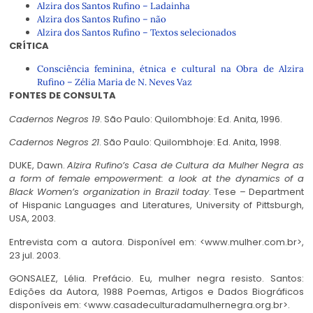
Alzira dos Santos Rufino – Ladainha
Alzira dos Santos Rufino – não
Alzira dos Santos Rufino – Textos selecionados
CRÍTICA
Consciência feminina, étnica e cultural na Obra de Alzira
Rufino –
Zélia Maria de N. Neves Vaz
FONTES DE CONSULTA
Cadernos Negros 19
. São Paulo: Quilombhoje: Ed. Anita, 1996.
Cadernos Negros 21
. São Paulo: Quilombhoje: Ed. Anita, 1998.
DUKE, Dawn.
Alzira Rufino’s Casa de Cultura da Mulher Negra as
a form of female empowerment: a look at the dynamics of a
Black Women’s organization in Brazil today
.
Tese –
Department
of Hispanic Languages and Literatures, University of Pittsburgh,
USA, 2003.
Entrevista com a autora. Disponível em: <www.mulher.com.br>,
23 jul. 2003.
GONSALEZ, Lélia. Prefácio. Eu, mulher negra resisto. Santos:
Edições da Autora, 1988 Poemas, Artigos e Dados Biográficos
disponíveis em: <www.casadeculturadamulhernegra.org.br>.