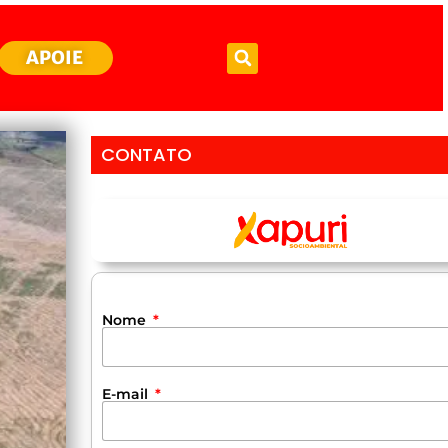
APOIE
CONTATO
Nome
E-mail