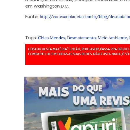
em Washington D.C.
Fonte:
http://conexaoplaneta.com.br/blog/desmata
Tags:
,
,
,
Chico Mendes
Desmatamento
Meio Ambiente
GOSTOU DESTA MATÉRIA? ENTÃO, POR FAVOR, PASSA PRA FRENTE
COMPARTILHE EM TODAS AS SUAS REDES. NÃO CUSTA NADA, É SÓ 