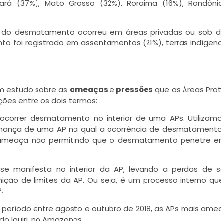
á (37%), Mato Grosso (32%), Roraima (16%), Rondônia
) do desmatamento ocorreu em áreas privadas ou sob di
o foi registrado em assentamentos (21%), terras indígen
m estudo sobre as
ameaças
e
pressões
que as Áreas Pro
nções entre os dois termos:
ocorrer desmatamento no interior de uma APs. Utiliza
zinhança de uma AP na qual a ocorrência de desmatamento
e ameaça não permitindo que o desmatamento penetre e
e manifesta no interior da AP, levando a perdas de se
ção de limites da AP. Ou seja, é um processo interno q
.
 período entre agosto e outubro de 2018, as APs mais am
do Iquiri, no Amazonas.