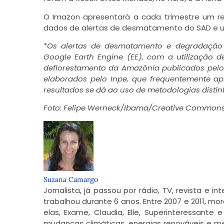
O Imazon apresentará a cada trimestre um r
dados de alertas de desmatamento do SAD e um
*
Os alertas de desmatamento e degradação f
Google Earth Engine (EE), com a utilização d
deflorestamento da Amazônia publicados pelo 
elaborados pelo Inpe, que frequentemente ap
resultados se dá ao uso de metodologias distin
Foto: Felipe Werneck/Ibama/Creative Commons/
Suzana Camargo
Jornalista, já passou por rádio, TV, revista e i
trabalhou durante 6 anos. Entre 2007 e 2011, mo
elas, Exame, Claudia, Elle, Superinteressant
mudanças climáticas, energias renováveis e m