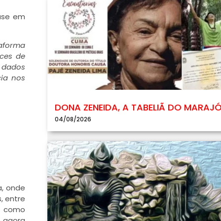
base em
aforma
ices de
s dados
cia nos
DONA ZENEIDA, A TABELIÃ DO MARAJ
04/08/2026
a, onde
, entre
as como
e agora