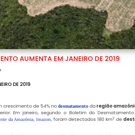
ENTO AUMENTA EM JANEIRO DE 2019
a
IRO DE 2019
 um crescimento de 54% no
da
região amazôn
desmatamento
ior. Em janeiro, segundo o Boletim do Desmatamento 
2
, foram detectados 180 km
de
dest
ente da Amazônia, Imazon