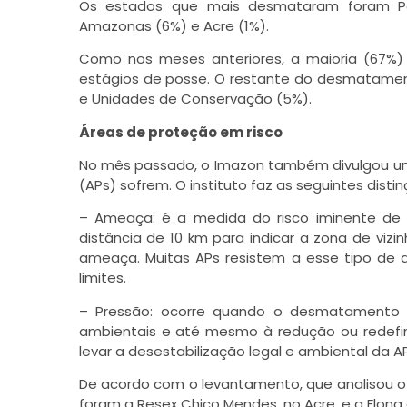
Os estados que mais desmataram foram Par
Amazonas (6%) e Acre (1%).
Como nos meses anteriores, a maioria (67%
estágios de posse. O restante do desmatament
e Unidades de Conservação (5%).
Áreas de proteção em risco
No mês passado, o Imazon também divulgou u
(APs) sofrem. O instituto faz as seguintes disti
– Ameaça: é a medida do risco iminente de 
distância de 10 km para indicar a zona de vi
ameaça. Muitas APs resistem a esse tipo d
limites.
– Pressão: ocorre quando o desmatamento s
ambientais e até mesmo à redução ou redefini
levar a desestabilização legal e ambiental da AP
De acordo com o levantamento, que analisou o
foram a Resex Chico Mendes, no Acre, e a Flona 