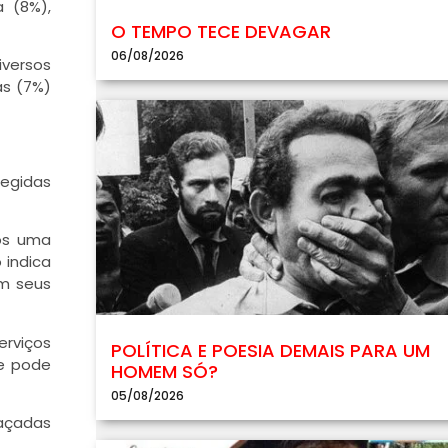
 (8%),
O TEMPO TECE DEVAGAR
06/08/2026
versos
as (7%)
tegidas
mos uma
 indica
m seus
rviços
POLÍTICA E POESIA DEMAIS PARA UM
ue pode
HOMEM SÓ?
05/08/2026
eaçadas