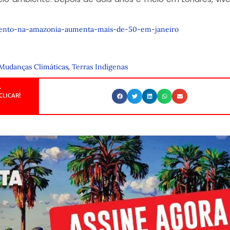
mento-na-amazonia-aumenta-mais-de-50-em-janeiro
,
Mudanças Climáticas
Terras Indígenas
.
CLICAR!