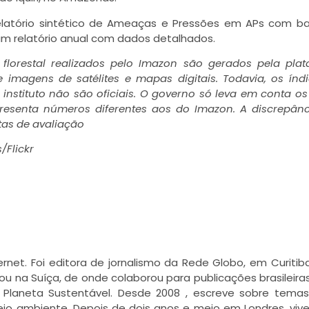
elatório sintético de Ameaças e Pressões em APs com 
 relatório anual com dados detalhados.
lorestal realizados pelo Imazon são gerados pela plat
e imagens de satélites e mapas digitais. Todavia, os índ
instituto não são oficiais. O governo só leva em conta o
resenta números diferentes aos do Imazon. A discrepân
tas de avaliação
Flickr
nternet. Foi editora de jornalismo da Rede Globo, em Curitib
rou na Suíça, de onde colaborou para publicações brasileiras
e e Planeta Sustentável. Desde 2008 , escreve sobre tem
eio ambiente. Depois de dois anos e meio em Londres, viv