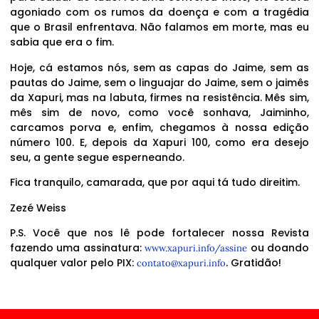
agoniado com os rumos da doença e com a tragédia
que o Brasil enfrentava. Não falamos em morte, mas eu
sabia que era o fim.
Hoje, cá estamos nós, sem as capas do Jaime, sem as
pautas do Jaime, sem o linguajar do Jaime, sem o jaimês
da Xapuri, mas na labuta, firmes na resistência. Mês sim,
mês sim de novo, como você sonhava, Jaiminho,
carcamos porva e, enfim, chegamos à nossa edição
número 100. E, depois da Xapuri 100, como era desejo
seu, a gente segue esperneando.
Fica tranquilo, camarada, que por aqui tá tudo direitim.
Zezé Weiss
P.S. Você que nos lê pode fortalecer nossa Revista
fazendo uma assinatura:
ou doando
www.xapuri.info/assine
qualquer valor pelo PIX:
. Gratidão!
contato@xapuri.info