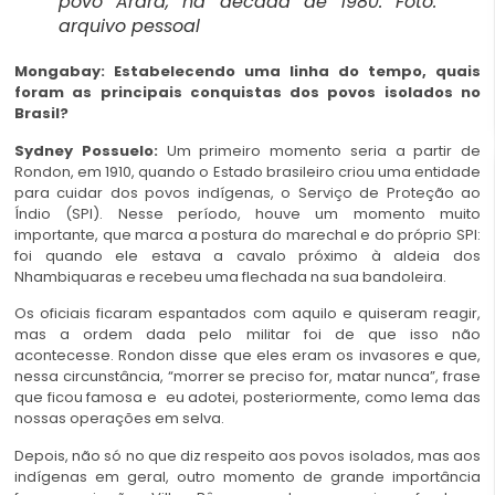
povo Arara, na década de 1980. Foto:
arquivo pessoal
Mongabay: Estabelecendo uma linha do tempo, quais
foram as principais conquistas dos povos isolados no
Brasil?
Sydney Possuelo:
Um primeiro momento seria a partir de
Rondon, em 1910, quando o Estado brasileiro criou uma entidade
para cuidar dos povos indígenas, o Serviço de Proteção ao
Índio (SPI). Nesse período, houve um momento muito
importante, que marca a postura do marechal e do próprio SPI:
foi quando ele estava a cavalo próximo à aldeia dos
Nhambiquaras e recebeu uma flechada na sua bandoleira.
Os oficiais ficaram espantados com aquilo e quiseram reagir,
mas a ordem dada pelo militar foi de que isso não
acontecesse. Rondon disse que eles eram os invasores e que,
nessa circunstância, “morrer se preciso for, matar nunca”, frase
que ficou famosa e eu adotei, posteriormente, como lema das
nossas operações em selva.
Depois, não só no que diz respeito aos povos isolados, mas aos
indígenas em geral, outro momento de grande importância