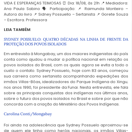
VIDA E ESPERANÇAS TEIMOSAS ⏰ Dia: 18/08, às 21h 📍 Mediadora:
Ana Paula Sabino 🗣️ Participação: 📌 Raimunda Monteiro –
Autora do livro 📌 Sidney Possuello – Sertanista 📌 Gorete Souza
– Escritora. Professora
LEIA TAMBÉM
:
SYDNEY POSSUELO: QUATRO DÉCADAS NA LINHA DE FRENTE DA
PROTEÇÃO DOS POVOS ISOLADOS
Em entrevista à Mongabay, um dos maiores indigenistas do país
conta como ajudou a mudar a política nacional em relação os
povos isolados do Brasil, com os quais agora se evita a todo o
custo o contato. Sydney Possuelo, hoje com 83 anos, começou
sua carreira como sertanista acompanhando expedições dos
irmãos Villas-Bôas, idealizadores do Parque Indígena do Xingu;
nos anos 1990, foi presidente da Funai. Nesta entrevista, ele fala
sobre as principais conquistas dos indígenas nos últimos anos,
sobre o futuro dos povos isolados no Brasil e sobre por que não
concorda com a criação do Ministério dos Povos Indígenas.
Carolina Conti/Mongabay
Foi ainda na adolescência que Sydney Possuelo aproximou-se
de quem ele tinha como heróis nacionais, os irmãos Villas-