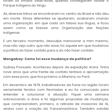
foram os irmãos Villas-Bôas, quando conseguiram fundar o
Parque Indígena do Xingu.
Ali, diversas tribos se encontraram no centro do Brasil e não deu
em morte. Etnias diferentes se ajustaram, acabaram criando
uma organização em que cada um falava sua língua, e ficou
assim como se tivesse uma Organização das Nações
Indígenas.
E um terceiro momento, desculpe mencionar a mim mesmo,
mas não vejo outro que não esse, foi aquele em que mudamos
a política do fazer contato para a do não fazer contato.
Mongabay: Como foi essa mudança de política?
Sydney Possuelo: Aconteceu depois da expedição Arara. Tinha
nove anos que uma frente de contato tentava a aproximação
com esse povo, que fica próximo a Altamira, no Pará.
Em dezembro de 1979, trabalhadores da Funai na região foram
seriamente feridos com flechadas e eu fui convocado para
entender e solucionar a situação. Fiquei uma semana
sobrevoando a área e fiz algumas propostas de mudanças,
que compreendiam, primeiro, a retirada de invasores de lá,
vindos com a criação da Transamazônica. Também solicitei