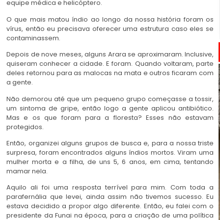
equipe médica e helicóptero.
O que mais matou índio ao longo da nossa história foram os
vírus, então eu precisava oferecer uma estrutura caso eles se
contaminassem.
Depois de nove meses, alguns Arara se aproximaram. Inclusive,
quiseram conhecer a cidade. E foram. Quando voltaram, parte
deles retornou para as malocas na mata e outros ficaram com
a gente.
Não demorou até que um pequeno grupo começasse a tossir,
um sintoma de gripe, então logo a gente aplicou antibiótico.
Mas e os que foram para a floresta? Esses não estavam
protegidos.
Então, organizei alguns grupos de busca e, para a nossa triste
surpresa, foram encontrados alguns índios mortos. Viram uma
mulher morta e a filha, de uns 5, 6 anos, em cima, tentando
mamar nela.
Aquilo ali foi uma resposta terrível para mim. Com toda a
parafernália que levei, ainda assim não tivemos sucesso. Eu
estava decidido a propor algo diferente. Então, eu falei com o
presidente da Funai na época, para a criação de uma política