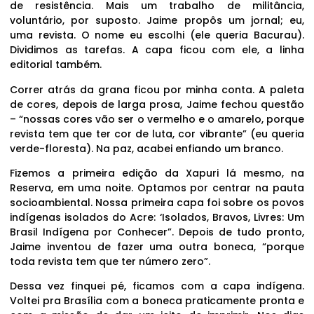
de resistência. Mais um trabalho de militância,
voluntário, por suposto. Jaime propôs um jornal; eu,
uma revista. O nome eu escolhi (ele queria Bacurau).
Dividimos as tarefas. A capa ficou com ele, a linha
editorial também.
Correr atrás da grana ficou por minha conta. A paleta
de cores, depois de larga prosa, Jaime fechou questão
– “nossas cores vão ser o vermelho e o amarelo, porque
revista tem que ter cor de luta, cor vibrante” (eu queria
verde-floresta). Na paz, acabei enfiando um branco.
Fizemos a primeira edição da Xapuri lá mesmo, na
Reserva, em uma noite. Optamos por centrar na pauta
socioambiental. Nossa primeira capa foi sobre os povos
indígenas isolados do Acre: ‘Isolados, Bravos, Livres: Um
Brasil Indígena por Conhecer”. Depois de tudo pronto,
Jaime inventou de fazer uma outra boneca, “porque
toda revista tem que ter número zero”.
Dessa vez finquei pé, ficamos com a capa indígena.
Voltei pra Brasília com a boneca praticamente pronta e