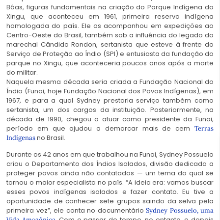
Bôas, figuras fundamentais na criação do Parque Indígena do
Xingu, que aconteceu em 1961, primeira reserva indígena
homologada do país. Ele os acompanhou em expedições ao
Centro-Oeste do Brasil, também sob a influência do legado do
marechal Cândido Rondon, sertanista que esteve à frente do
Serviço de Proteção ao Índio (SPI) e entusiasta da fundação do
parque no Xingu, que aconteceria poucos anos após a morte
do militar.
Naquela mesma década seria criada a Fundação Nacional do
Índio (Funai, hoje Fundação Nacional dos Povos Indígenas), em
1967, e para a qual Sydney prestaria serviço também como
sertanista, um dos cargos da instituição. Posteriormente, na
década de 1990, chegou a atuar como presidente da Funai,
período em que ajudou a demarcar mais de cem
Terras
no Brasil.
Indígenas
Durante os 42 anos em que trabalhou na Funai, Sydney Possuelo
criou o Departamento dos Índios Isolados, divisão dedicada a
proteger povos ainda não contatados — um tema do qual se
tornou o maior especialista no país. “A ideia era: vamos buscar
esses povos indígenas isolados e fazer contato. Eu tive a
oportunidade de conhecer sete grupos saindo da selva pela
primeira vez”, ele conta no documentário
Sydney Possuelo, uma
. Com o passar do tempo, no entanto, e depois
Vida Amazônica