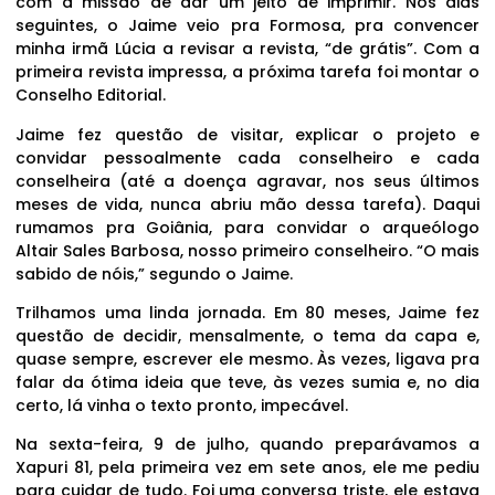
com a missão de dar um jeito de imprimir. Nos dias
seguintes, o Jaime veio pra Formosa, pra convencer
minha irmã Lúcia a revisar a revista, “de grátis”. Com a
primeira revista impressa, a próxima tarefa foi montar o
Conselho Editorial.
Jaime fez questão de visitar, explicar o projeto e
convidar pessoalmente cada conselheiro e cada
conselheira (até a doença agravar, nos seus últimos
meses de vida, nunca abriu mão dessa tarefa). Daqui
rumamos pra Goiânia, para convidar o arqueólogo
Altair Sales Barbosa, nosso primeiro conselheiro. “O mais
sabido de nóis,” segundo o Jaime.
Trilhamos uma linda jornada. Em 80 meses, Jaime fez
questão de decidir, mensalmente, o tema da capa e,
quase sempre, escrever ele mesmo. Às vezes, ligava pra
falar da ótima ideia que teve, às vezes sumia e, no dia
certo, lá vinha o texto pronto, impecável.
Na sexta-feira, 9 de julho, quando preparávamos a
Xapuri 81, pela primeira vez em sete anos, ele me pediu
para cuidar de tudo. Foi uma conversa triste, ele estava