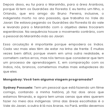
Depois disso, eu fui para o Maranhão, para a área Arariboia,
porque lá tem os Guardiões da Floresta. E eu tenho um filho, o
Orlando, que era amigo do Bruno Pereira, inclusive, o
indigenista morto no ano passado, que trabalha no Vale do
Javari. Ele estava pegando os Guardiões da Floresta lá do vale
e levando para o Maranhão com o objetivo deles trocarem
experiências. Na sequência houve o movimento contrário, com
o pessoal do Maranhão indo ao Javari.
Essa circulação é importante porque empodera os índios.
Cada vez mais eles têm de estar na linha de frente. É muitas
vezes bem difícil, porque vivem em uma outra realidade, e
cometem certos erros, mas nós temos que considerar que tem
um processo de aprendizagem. E, em comparação com os
índios, nós, brancos, cometemos muitas mais estupidezes do
que eles.
Mongabay: Você tem alguma viagem programada?
Sydney Possuelo:
Tem um pessoal que está fazendo um filme
comigo, contando a minha história, já faz dois anos que
estamos filmando, e agora tem umas cenas que eles querem
fazer no meio dos indígenas. Uma das áreas escolhidas é o
Vale do Javari, a outra é lá nos Araras, no Pará, então devemos