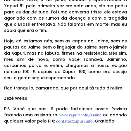
Xapuri 81, pela primeira vez em sete anos, ele me pediu
para cuidar de tudo. Foi uma conversa triste, ele estava
agoniado com os rumos da doença e com a tragédia
que o Brasil enfrentava. Não falamos em morte, mas eu
sabia que era o fim.
Hoje, cá estamos nós, sem as capas do Jaime, sem as
pautas do Jaime, sem o linguajar do Jaime, sem o jaimês
da Xapuri, mas na labuta, firmes na resistência. Mês sim,
mês sim de novo, como você sonhava, Jaiminho,
carcamos porva e, enfim, chegamos à nossa edição
número 100. E, depois da Xapuri 100, como era desejo
seu, a gente segue esperneando.
Fica tranquilo, camarada, que por aqui tá tudo direitim.
Zezé Weiss
P.S. Você que nos lê pode fortalecer nossa Revista
fazendo uma assinatura:
ou doando
www.xapuri.info/assine
qualquer valor pelo PIX:
. Gratidão!
contato@xapuri.info