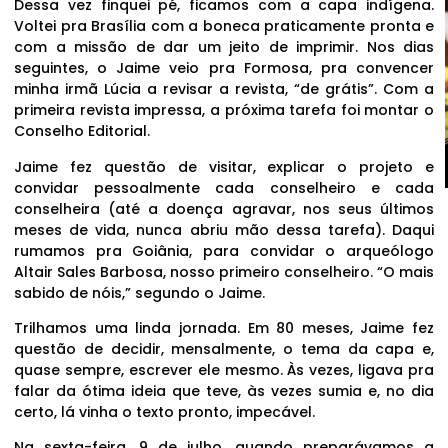
Dessa vez finquei pé, ficamos com a capa indígena.
Voltei pra Brasília com a boneca praticamente pronta e
com a missão de dar um jeito de imprimir. Nos dias
seguintes, o Jaime veio pra Formosa, pra convencer
minha irmã Lúcia a revisar a revista, “de grátis”. Com a
primeira revista impressa, a próxima tarefa foi montar o
Conselho Editorial.
Jaime fez questão de visitar, explicar o projeto e
convidar pessoalmente cada conselheiro e cada
conselheira (até a doença agravar, nos seus últimos
meses de vida, nunca abriu mão dessa tarefa). Daqui
rumamos pra Goiânia, para convidar o arqueólogo
Altair Sales Barbosa, nosso primeiro conselheiro. “O mais
sabido de nóis,” segundo o Jaime.
Trilhamos uma linda jornada. Em 80 meses, Jaime fez
questão de decidir, mensalmente, o tema da capa e,
quase sempre, escrever ele mesmo. Às vezes, ligava pra
falar da ótima ideia que teve, às vezes sumia e, no dia
certo, lá vinha o texto pronto, impecável.
Na sexta-feira, 9 de julho, quando preparávamos a