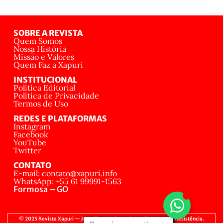
SOBRE A REVISTA
Quem Somos
Nossa História
Missão e Valores
Quem Faz a Xapuri
INSTITUCIONAL
Política Editorial
Política de Privacidade
Termos de Uso
REDES E PLATAFORMAS
Instagram
Facebook
YouTube
Twitter
CONTATO
E-mail: contato@xapuri.info
WhatsApp: +55 61 99991-1563
Formosa – GO
© 2025 Revista Xapuri — Jornalismo Independente, Popular e de Resistência.