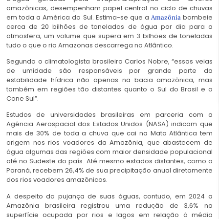
amazônicas, desempenham papel central no ciclo de chuvas
em toda a América do Sul. Estima-se que a
bombeie
Amazônia
cerca de 20 bilhões de toneladas de água por dia para a
atmosfera, um volume que supera em 3 bilhões de toneladas
tudo o que o rio Amazonas descarrega no Atlântico.
Segundo o climatologista brasileiro Carlos Nobre, “essas veias
de umidade são responsáveis por grande parte da
estabilidade hídrica não apenas na bacia amazônica, mas
também em regiões tão distantes quanto o Sul do Brasil e o
Cone Sul”.
Estudos de universidades brasileiras em parceria com a
Agência Aerospacial dos Estados Unidos (NASA) indicam que
mais de 30% de toda a chuva que cai na Mata Atlântica tem
origem nos rios voadores da Amazônia, que abastecem de
água algumas das regiões com maior densidade populacional
até no Sudeste do país. Até mesmo estados distantes, como o
Paraná, recebem 26,4% de sua precipitação anual diretamente
dos rios voadores amazônicos.
A despeito da pujança de suas águas, contudo, em 2024 a
Amazônia brasileira registrou uma redução de 3,6% na
superfície ocupada por rios e lagos em relação à média