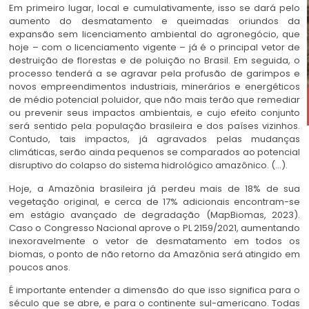
Em primeiro lugar, local e cumulativamente, isso se dará pelo
aumento do desmatamento e queimadas oriundos da
expansão sem licenciamento ambiental do agronegócio, que
hoje – com o licenciamento vigente – já é o principal vetor de
destruição de florestas e de poluição no Brasil. Em seguida, o
processo tenderá a se agravar pela profusão de garimpos e
novos empreendimentos industriais, minerários e energéticos
de médio potencial poluidor, que não mais terão que remediar
ou prevenir seus impactos ambientais, e cujo efeito conjunto
será sentido pela população brasileira e dos países vizinhos.
Contudo, tais impactos, já agravados pelas mudanças
climáticas, serão ainda pequenos se comparados ao potencial
disruptivo do colapso do sistema hidrológico amazônico. (…).
Hoje, a Amazônia brasileira já perdeu mais de 18% de sua
vegetação original, e cerca de 17% adicionais encontram-se
em estágio avançado de degradação (MapBiomas, 2023).
Caso o Congresso Nacional aprove o PL 2159/2021, aumentando
inexoravelmente o vetor de desmatamento em todos os
biomas, o ponto de não retorno da Amazônia será atingido em
poucos anos.
É importante entender a dimensão do que isso significa para o
século que se abre, e para o continente sul-americano. Todas