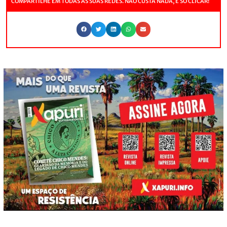
COMPARTILHE EM TODAS AS SUAS REDES. NÃO CUSTA NADA, É SÓ CLICAR!