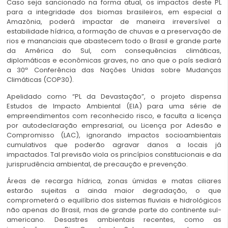
Caso seja sancionado na forma atual, os impactos deste PL
para a integridade dos biomas brasileiros, em especial a
Amazônia, poderá impactar de maneira irreversível a
estabilidade hídrica, a formação de chuvas e a preservação de
rios e mananciais que abastecem todo o Brasil e grande parte
da América do Sul, com consequências climáticas,
diplomáticas e econômicas graves, no ano que o país sediará
a 30ª Conferência das Nações Unidas sobre Mudanças
Climáticas (COP30).
Apelidado como “PL da Devastação”, o projeto dispensa
Estudos de Impacto Ambiental (EIA) para uma série de
empreendimentos com reconhecido risco, e faculta a licença
por autodeclaração empresarial, ou Licença por Adesão e
Compromisso (LAC), ignorando impactos socioambientais
cumulativos que poderão agravar danos a locais já
impactados. Tal previsão viola os princípios constitucionais e da
jurisprudência ambiental, de precaução e prevenção.
Áreas de recarga hídrica, zonas úmidas e matas ciliares
estarão sujeitas a ainda maior degradação, o que
comprometerá o equilíbrio dos sistemas fluviais e hidrológicos
não apenas do Brasil, mas de grande parte do continente sul-
americano. Desastres ambientais recentes, como as