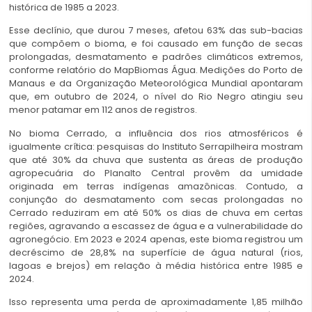
histórica de 1985 a 2023.
Esse declínio, que durou 7 meses, afetou 63% das sub-bacias
que compõem o bioma, e foi causado em função de secas
prolongadas, desmatamento e padrões climáticos extremos,
conforme relatório do MapBiomas Água. Medições do Porto de
Manaus e da Organização Meteorológica Mundial apontaram
que, em outubro de 2024, o nível do Rio Negro atingiu seu
menor patamar em 112 anos de registros.
No bioma Cerrado, a influência dos rios atmosféricos é
igualmente crítica: pesquisas do Instituto Serrapilheira mostram
que até 30% da chuva que sustenta as áreas de produção
agropecuária do Planalto Central provêm da umidade
originada em terras indígenas amazônicas. Contudo, a
conjunção do desmatamento com secas prolongadas no
Cerrado reduziram em até 50% os dias de chuva em certas
regiões, agravando a escassez de água e a vulnerabilidade do
agronegócio. Em 2023 e 2024 apenas, este bioma registrou um
decréscimo de 28,8% na superfície de água natural (rios,
lagoas e brejos) em relação à média histórica entre 1985 e
2024.
Isso representa uma perda de aproximadamente 1,85 milhão