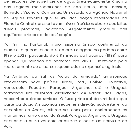
de hectares de superfície de água, área equivalente à soma
das regiões metropolitanas de São Paulo, João Pessoa,
Salvador, Vitória e Campinas. Um estudo da Agência Nacional
de Águas revelou que 55,4% dos poços monitorados no
Planalto Central apresentavam níveis freáticos abaixo dos leitos
fluviais próximos, indicando esgotamento gradual dos
aquíferos e risco de desertificação.
Por fim, no Pantanal, maior sistema úmido continental do
planeta, a queda foi de 61% da área alagada no período entre
1985 e 2023, passando de 6,8 milhões de hectares (1988) para
apenas 3,3 milhões de hectares em 2023 – motivada pelo
represamento de afluentes, queimadas e expansão agrícola.
Na América do Sul, as “veias de umidade” amazônicas
atravessam nove países: Brasil, Peru, Bolívia, Colômbia,
Venezuela, Equador, Paraguai, Argentina, até o Uruguai,
formando um “sistema circulatório” de vapor, rios, lagos,
nascentes e áreas úmidas. O fluxo principal de umidade que
parte da Bacia Amazônica segue em direção sudoeste e, ao
encontrar os Andes, bifurca-se, com parte contornando as
montanhas rumo ao sul do Brasil, Paraguai, Argentina e Uruguai,
enquanto a outra vertente abastece o oeste da Bolívia e do
Peru.