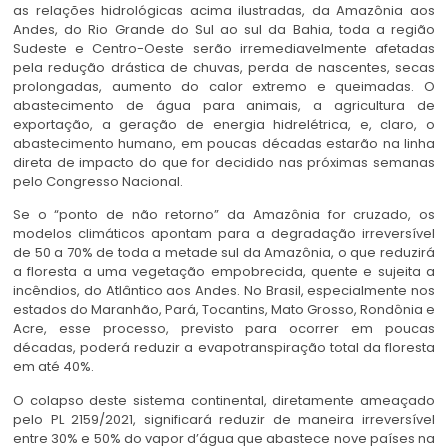
as relações hidrológicas acima ilustradas, da Amazônia aos
Andes, do Rio Grande do Sul ao sul da Bahia, toda a região
Sudeste e Centro-Oeste serão irremediavelmente afetadas
pela redução drástica de chuvas, perda de nascentes, secas
prolongadas, aumento do calor extremo e queimadas. O
abastecimento de água para animais, a agricultura de
exportação, a geração de energia hidrelétrica, e, claro, o
abastecimento humano, em poucas décadas estarão na linha
direta de impacto do que for decidido nas próximas semanas
pelo Congresso Nacional.
Se o “ponto de não retorno” da Amazônia for cruzado, os
modelos climáticos apontam para a degradação irreversível
de 50 a 70% de toda a metade sul da Amazônia, o que reduzirá
a floresta a uma vegetação empobrecida, quente e sujeita a
incêndios, do Atlântico aos Andes. No Brasil, especialmente nos
estados do Maranhão, Pará, Tocantins, Mato Grosso, Rondônia e
Acre, esse processo, previsto para ocorrer em poucas
décadas, poderá reduzir a evapotranspiração total da floresta
em até 40%.
O colapso deste sistema continental, diretamente ameaçado
pelo PL 2159/2021, significará reduzir de maneira irreversível
entre 30% e 50% do vapor d’água que abastece nove países na