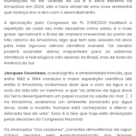
inundações no Rio Grande do Sul e a seca extrema na
Amazônia em 2024, são a face visível de uma crise ambiental
que avança ano a ano com o desmatamento.
A aprovação pelo Congresso do PL 2.159/2021 facilitará a
repetição de cada vez mais desastres como estes, e o mais
grave: aproximará o Brasil de maneira irreversível do ponto de
não retorno da Amazônia, algo que tem sido avisado há anos
pela mais rigorosa ciência climática mundial. Tal cenário
poderá acarretar danos irreparáveis para os sistemas
climáticos e hidrológicos não apenas do Brasil, mas de toda da
América do Sul.
Jacques Cousteau
, oceanógrafo e ambientalista francês, que
entre 1982 e 1984 conduziu a maior expedição científica até
então à Amazônia, costumava dizer que o ciclo da água e o
ciclo da vida são os mesmos, e que “as artérias de água doce
da Terra desempenham um papel crucial na saúde do mar. (…)
na Amazônia, avaliamos um ambiente dominado por água
doce, onde a invasão humana está começando a alterar a
delicada teia da vida”. Essa é a teia que hoje está ameaçada
pelas decisões do Congresso Nacional.
Os chamados “rios voadores”, correntes atmosféricas de vapor
d’água geradas pela evapotranspiração das árvores