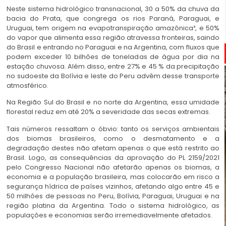
Neste sistema hidrológico transnacional, 30 a 50% da chuva da
bacia do Prata, que congrega os rios Paraná, Paraguai, e
Uruguai, tem origem na evapotranspiração amazônica³, e 50%
do vapor que alimenta essa região atravessa fronteiras, saindo
do Brasil e entrando no Paraguai e na Argentina, com fluxos que
podem exceder 10 bilhões de toneladas de água por dia na
estação chuvosa. Além disso, entre 27% e 45 % da precipitação
no sudoeste da Bolívia e leste do Peru advêm desse transporte
atmosférico.
Na Região Sul do Brasil e no norte da Argentina, essa umidade
florestal reduz em até 20% a severidade das secas extremas.
Tais números ressaltam o óbvio: tanto os serviços ambientais
dos biomas brasileiros, como o desmatamento e a
degradação destes não afetam apenas o que está restrito ao
Brasil. Logo, as consequências da aprovação do PL 2159/2021
pelo Congresso Nacional não afetarão apenas os biomas, a
economia e a população brasileira, mas colocarão em risco a
segurança hídrica de países vizinhos, afetando algo entre 45 e
50 milhões de pessoas no Peru, Bolívia, Paraguai, Uruguai e na
região platina da Argentina. Todo o sistema hidrológico, as
populações e economias serão irremediavelmente afetados.