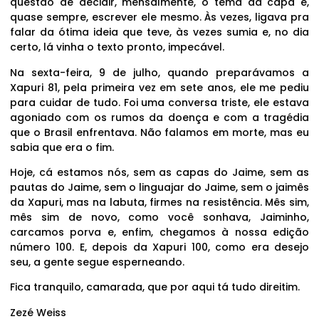
questão de decidir, mensalmente, o tema da capa e,
quase sempre, escrever ele mesmo. Às vezes, ligava pra
falar da ótima ideia que teve, às vezes sumia e, no dia
certo, lá vinha o texto pronto, impecável.
Na sexta-feira, 9 de julho, quando preparávamos a
Xapuri 81, pela primeira vez em sete anos, ele me pediu
para cuidar de tudo. Foi uma conversa triste, ele estava
agoniado com os rumos da doença e com a tragédia
que o Brasil enfrentava. Não falamos em morte, mas eu
sabia que era o fim.
Hoje, cá estamos nós, sem as capas do Jaime, sem as
pautas do Jaime, sem o linguajar do Jaime, sem o jaimês
da Xapuri, mas na labuta, firmes na resistência. Mês sim,
mês sim de novo, como você sonhava, Jaiminho,
carcamos porva e, enfim, chegamos à nossa edição
número 100. E, depois da Xapuri 100, como era desejo
seu, a gente segue esperneando.
Fica tranquilo, camarada, que por aqui tá tudo direitim.
Zezé Weiss