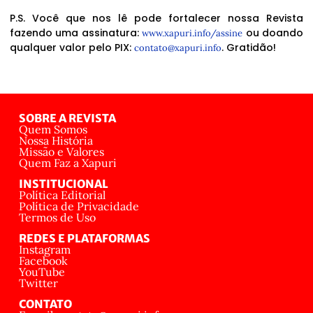
P.S. Você que nos lê pode fortalecer nossa Revista
fazendo uma assinatura:
ou doando
www.xapuri.info/assine
qualquer valor pelo PIX:
. Gratidão!
contato@xapuri.info
SOBRE A REVISTA
Quem Somos
Nossa História
Missão e Valores
Quem Faz a Xapuri
INSTITUCIONAL
Política Editorial
Política de Privacidade
Termos de Uso
REDES E PLATAFORMAS
Instagram
Facebook
YouTube
Twitter
CONTATO