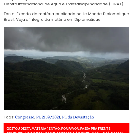
Centro Internacional de Água e Transdisciplinaridade (CIRAT).
Fonte: Excerto de matéria publicada no Le Monde Diplomatique
Brasil. Veja a íntegra da matéria em
Diplomatique
.
Tags:
,
,
Congresso
PL 2159/2021
PL da Devastação
GOSTOU DESTA MATÉRIA? ENTÃO, POR FAVOR, PASSA PRA FRENTE.