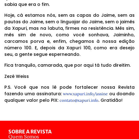
sabia que era o fim.
Hoje, cá estamos nós, sem as capas do Jaime, sem as
pautas do Jaime, sem o linguajar do Jaime, sem o jaimês
da Xapuri, mas na labuta, firmes na resistência. Mês sim,
mês sim de novo, como você sonhava, Jaiminho,
carcamos porva e, enfim, chegamos à nossa edição
número 100. E, depois da Xapuri 100, como era desejo
seu, a gente segue esperneando.
Fica tranquilo, camarada, que por aqui tá tudo direitim.
Zezé Weiss
P.S. Você que nos lê pode fortalecer nossa Revista
fazendo uma assinatura:
ou doando
www.xapuri.info/assine
qualquer valor pelo PIX:
. Gratidão!
contato@xapuri.info
SOBRE A REVISTA
Quem Somos