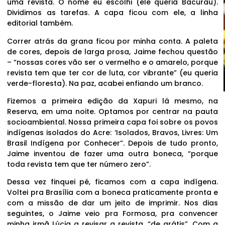
uma revista. O nome eu escolhi (ele queria Bacurau).
Dividimos as tarefas. A capa ficou com ele, a linha
editorial também.
Correr atrás da grana ficou por minha conta. A paleta
de cores, depois de larga prosa, Jaime fechou questão
– “nossas cores vão ser o vermelho e o amarelo, porque
revista tem que ter cor de luta, cor vibrante” (eu queria
verde-floresta). Na paz, acabei enfiando um branco.
Fizemos a primeira edição da Xapuri lá mesmo, na
Reserva, em uma noite. Optamos por centrar na pauta
socioambiental. Nossa primeira capa foi sobre os povos
indígenas isolados do Acre: ‘Isolados, Bravos, Livres: Um
Brasil Indígena por Conhecer”. Depois de tudo pronto,
Jaime inventou de fazer uma outra boneca, “porque
toda revista tem que ter número zero”.
Dessa vez finquei pé, ficamos com a capa indígena.
Voltei pra Brasília com a boneca praticamente pronta e
com a missão de dar um jeito de imprimir. Nos dias
seguintes, o Jaime veio pra Formosa, pra convencer
minha irmã Lúcia a revisar a revista, “de grátis”. Com a