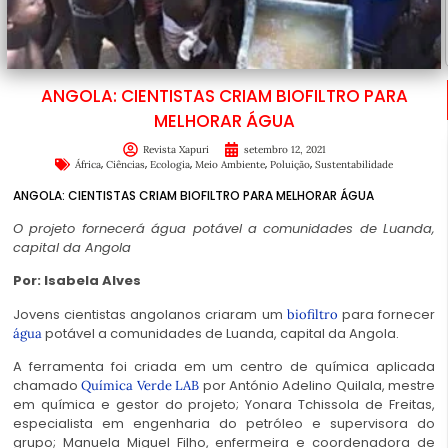
ANGOLA: CIENTISTAS CRIAM BIOFILTRO PARA
MELHORAR ÁGUA
Revista Xapuri
setembro 12, 2021
,
,
,
,
,
África
Ciências
Ecologia
Meio Ambiente
Poluição
Sustentabilidade
ANGOLA: CIENTISTAS CRIAM BIOFILTRO PARA MELHORAR ÁGUA
O projeto fornecerá água potável a comunidades de Luanda,
capital da Angola
Por: Isabela Alves
Jovens cientistas angolanos criaram um
para fornecer
biofiltro
potável a comunidades de Luanda, capital da Angola.
água
A ferramenta foi criada em um centro de química aplicada
chamado
por António Adelino Quilala, mestre
Química Verde LAB
em química e gestor do projeto; Yonara Tchissola de Freitas,
especialista em engenharia do petróleo e supervisora do
grupo; Manuela Miguel Filho, enfermeira e coordenadora de