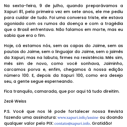
Na sexta-feira, 9 de julho, quando preparávamos a
Xapuri 81, pela primeira vez em sete anos, ele me pediu
para cuidar de tudo. Foi uma conversa triste, ele estava
agoniado com os rumos da doença e com a tragédia
que o Brasil enfrentava. Não falamos em morte, mas eu
sabia que era o fim.
Hoje, cá estamos nós, sem as capas do Jaime, sem as
pautas do Jaime, sem o linguajar do Jaime, sem o jaimês
da Xapuri, mas na labuta, firmes na resistência. Mês sim,
mês sim de novo, como você sonhava, Jaiminho,
carcamos porva e, enfim, chegamos à nossa edição
número 100. E, depois da Xapuri 100, como era desejo
seu, a gente segue esperneando.
Fica tranquilo, camarada, que por aqui tá tudo direitim.
Zezé Weiss
P.S. Você que nos lê pode fortalecer nossa Revista
fazendo uma assinatura:
ou doando
www.xapuri.info/assine
qualquer valor pelo PIX:
. Gratidão!
contato@xapuri.info