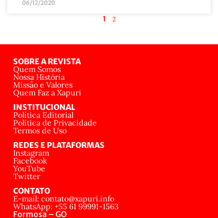
06/12/2020
1
2
SOBRE A REVISTA
Quem Somos
Nossa História
Missão e Valores
Quem Faz a Xapuri
INSTITUCIONAL
Política Editorial
Política de Privacidade
Termos de Uso
REDES E PLATAFORMAS
Instagram
Facebook
YouTube
Twitter
CONTATO
E-mail: contato@xapuri.info
WhatsApp: +55 61 99991-1563
Formosa – GO