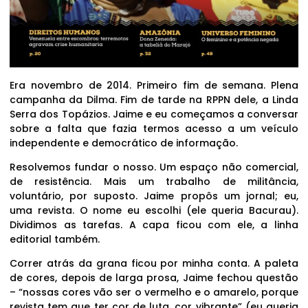
Era novembro de 2014. Primeiro fim de semana. Plena
campanha da Dilma. Fim de tarde na RPPN dele, a Linda
Serra dos Topázios. Jaime e eu começamos a conversar
sobre a falta que fazia termos acesso a um veículo
independente e democrático de informação.
Resolvemos fundar o nosso. Um espaço não comercial,
de resistência. Mais um trabalho de militância,
voluntário, por suposto. Jaime propôs um jornal; eu,
uma revista. O nome eu escolhi (ele queria Bacurau).
Dividimos as tarefas. A capa ficou com ele, a linha
editorial também.
Correr atrás da grana ficou por minha conta. A paleta
de cores, depois de larga prosa, Jaime fechou questão
– “nossas cores vão ser o vermelho e o amarelo, porque
revista tem que ter cor de luta, cor vibrante” (eu queria