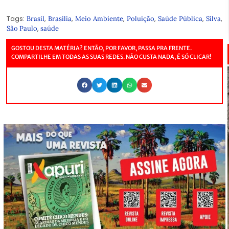
Tags:
,
,
,
,
,
,
Brasil
Brasília
Meio Ambiente
Poluição
Saúde Pública
Silva
,
São Paulo
saúde
GOSTOU DESTA MATÉRIA? ENTÃO, POR FAVOR, PASSA PRA FRENTE.
COMPARTILHE EM TODAS AS SUAS REDES. NÃO CUSTA NADA, É SÓ CLICAR!