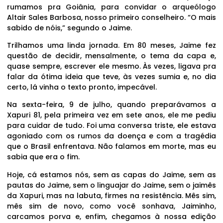
rumamos pra Goiânia, para convidar o arqueólogo
Altair Sales Barbosa, nosso primeiro conselheiro. “O mais
sabido de nóis,” segundo o Jaime.
Trilhamos uma linda jornada. Em 80 meses, Jaime fez
questão de decidir, mensalmente, o tema da capa e,
quase sempre, escrever ele mesmo. Às vezes, ligava pra
falar da ótima ideia que teve, às vezes sumia e, no dia
certo, lá vinha o texto pronto, impecável.
Na sexta-feira, 9 de julho, quando preparávamos a
Xapuri 81, pela primeira vez em sete anos, ele me pediu
para cuidar de tudo. Foi uma conversa triste, ele estava
agoniado com os rumos da doença e com a tragédia
que o Brasil enfrentava. Não falamos em morte, mas eu
sabia que era o fim.
Hoje, cá estamos nós, sem as capas do Jaime, sem as
pautas do Jaime, sem o linguajar do Jaime, sem o jaimês
da Xapuri, mas na labuta, firmes na resistência. Mês sim,
mês sim de novo, como você sonhava, Jaiminho,
carcamos porva e, enfim, chegamos à nossa edição