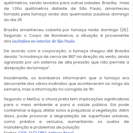
quilômetros, sendo levados para outras cidades. Brasília, mais
de 1.00o quilômetros distante de São Paulo, amanheceu
tomada pela fumaça vinda das queimadas paulisas domingo
do dia 25.
Brasília amanheceu coberta por fumaça neste domingo (25).
Segundo o Corpo de Bombeiros, a situação é proveniente
dos
.
incêndios no interior de São Paulo
De acordo com a corporação, a fumaça chegou até Brasília
devido “a mudança de cerca de 180º na direção do vento, ainda
agravada por um sistema de alta pressão que não permite a
dissipação da fumaça”
.
Inicialmente, os bombeiros informaram que a fumaça era
decorrente dos vários incêndios que aconteceram ao longo da
semana, mas a informação foi corrigida às 11h.
Segundo o MetSul, a chuva preta tem implicações significativas
para o meio ambiente e para a saúde pública. Ela pode
contaminar a água, afetar solos e prejudicar a vegetação. Além
disso, pode provocar a degradação de superfícies urbanas,
como prédios e veículos, aumentando os custos de
manutenção e problemas de poluição.
Fontes:
,
,
.
CNN
O GLOBO
Agência Brasil