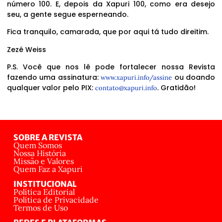
número 100. E, depois da Xapuri 100, como era desejo
seu, a gente segue esperneando.
Fica tranquilo, camarada, que por aqui tá tudo direitim.
Zezé Weiss
P.S. Você que nos lê pode fortalecer nossa Revista
fazendo uma assinatura:
ou doando
www.xapuri.info/assine
qualquer valor pelo PIX:
. Gratidão!
contato@xapuri.info
SOBRE A REVISTA
Quem Somos
Nossa História
Missão e Valores
Quem Faz a Xapuri
INSTITUCIONAL
Política Editorial
Política de Privacidade
Termos de Uso