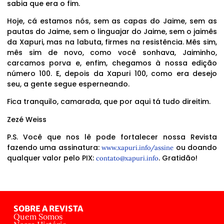
sabia que era o fim.
Hoje, cá estamos nós, sem as capas do Jaime, sem as
pautas do Jaime, sem o linguajar do Jaime, sem o jaimês
da Xapuri, mas na labuta, firmes na resistência. Mês sim,
mês sim de novo, como você sonhava, Jaiminho,
carcamos porva e, enfim, chegamos à nossa edição
número 100. E, depois da Xapuri 100, como era desejo
seu, a gente segue esperneando.
Fica tranquilo, camarada, que por aqui tá tudo direitim.
Zezé Weiss
P.S. Você que nos lê pode fortalecer nossa Revista
fazendo uma assinatura:
ou doando
www.xapuri.info/assine
qualquer valor pelo PIX:
. Gratidão!
contato@xapuri.info
SOBRE A REVISTA
Quem Somos