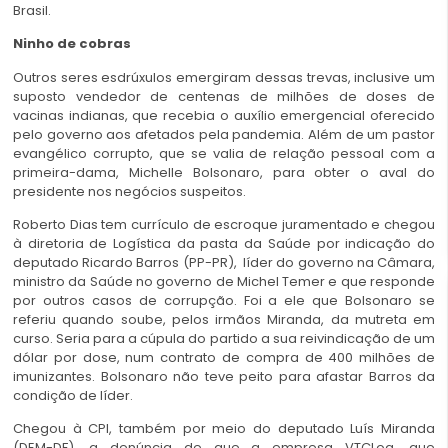
Brasil.
Ninho de cobras
Outros seres esdrúxulos emergiram dessas trevas, inclusive um
suposto vendedor de centenas de milhões de doses de
vacinas indianas, que recebia o auxílio emergencial oferecido
pelo governo aos afetados pela pandemia. Além de um pastor
evangélico corrupto, que se valia de relação pessoal com a
primeira-dama, Michelle Bolsonaro, para obter o aval do
presidente nos negócios suspeitos.
Roberto Dias tem currículo de escroque juramentado e chegou
à diretoria de Logística da pasta da Saúde por indicação do
deputado Ricardo Barros (PP-PR), líder do governo na Câmara,
ministro da Saúde no governo de Michel Temer e que responde
por outros casos de corrupção. Foi a ele que Bolsonaro se
referiu quando soube, pelos irmãos Miranda, da mutreta em
curso. Seria para a cúpula do partido a sua reivindicação de um
dólar por dose, num contrato de compra de 400 milhões de
imunizantes. Bolsonaro não teve peito para afastar Barros da
condição de líder.
Chegou à CPI, também por meio do deputado Luís Miranda
(DEM-DF), a denúncia de que a empresa VTCLog, que