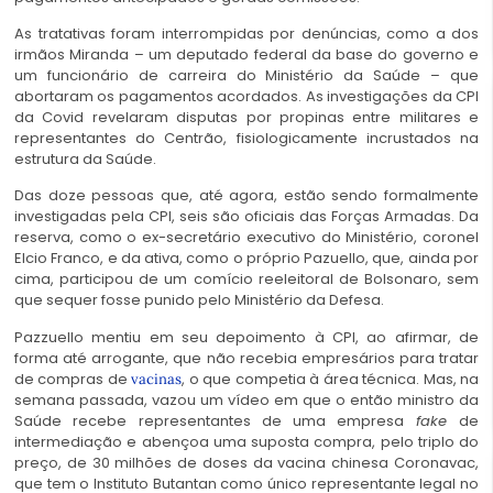
As tratativas foram interrompidas por denúncias, como a dos
irmãos Miranda – um deputado federal da base do governo e
um funcionário de carreira do Ministério da Saúde – que
abortaram os pagamentos acordados. As investigações da CPI
da Covid revelaram disputas por propinas entre militares e
representantes do Centrão, fisiologicamente incrustados na
estrutura da Saúde.
Das doze pessoas que, até agora, estão sendo formalmente
investigadas pela CPI, seis são oficiais das Forças Armadas. Da
reserva, como o ex-secretário executivo do Ministério, coronel
Elcio Franco, e da ativa, como o próprio Pazuello, que, ainda por
cima, participou de um comício reeleitoral de Bolsonaro, sem
que sequer fosse punido pelo Ministério da Defesa.
Pazzuello mentiu em seu depoimento à CPI, ao afirmar, de
forma até arrogante, que não recebia empresários para tratar
de compras de
, o que competia à área técnica. Mas, na
vacinas
semana passada, vazou um vídeo em que o então ministro da
Saúde recebe representantes de uma empresa
fake
de
intermediação e abençoa uma suposta compra, pelo triplo do
preço, de 30 milhões de doses da vacina chinesa Coronavac,
que tem o Instituto Butantan como único representante legal no