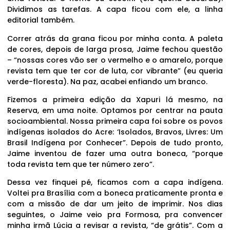
Dividimos as tarefas. A capa ficou com ele, a linha
editorial também.
Correr atrás da grana ficou por minha conta. A paleta
de cores, depois de larga prosa, Jaime fechou questão
– “nossas cores vão ser o vermelho e o amarelo, porque
revista tem que ter cor de luta, cor vibrante” (eu queria
verde-floresta). Na paz, acabei enfiando um branco.
Fizemos a primeira edição da Xapuri lá mesmo, na
Reserva, em uma noite. Optamos por centrar na pauta
socioambiental. Nossa primeira capa foi sobre os povos
indígenas isolados do Acre: ‘Isolados, Bravos, Livres: Um
Brasil Indígena por Conhecer”. Depois de tudo pronto,
Jaime inventou de fazer uma outra boneca, “porque
toda revista tem que ter número zero”.
Dessa vez finquei pé, ficamos com a capa indígena.
Voltei pra Brasília com a boneca praticamente pronta e
com a missão de dar um jeito de imprimir. Nos dias
seguintes, o Jaime veio pra Formosa, pra convencer
minha irmã Lúcia a revisar a revista, “de grátis”. Com a