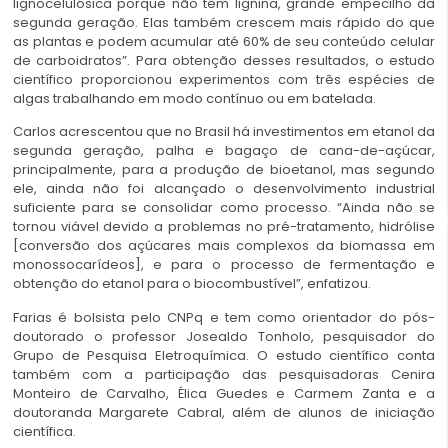
lignocelulósica porque não têm lignina, grande empecilho da
segunda geração. Elas também crescem mais rápido do que
as plantas e podem acumular até 60% de seu conteúdo celular
de carboidratos”. Para obtenção desses resultados, o estudo
científico proporcionou experimentos com três espécies de
algas trabalhando em modo contínuo ou em batelada.
Carlos acrescentou que no Brasil há investimentos em etanol da
segunda geração, palha e bagaço de cana-de-açúcar,
principalmente, para a produção de bioetanol, mas segundo
ele, ainda não foi alcançado o desenvolvimento industrial
suficiente para se consolidar como processo. “Ainda não se
tornou viável devido a problemas no pré-tratamento, hidrólise
[conversão dos açúcares mais complexos da biomassa em
monossocarídeos], e para o processo de fermentação e
obtenção do etanol para o biocombustível”, enfatizou.
Farias é bolsista pelo CNPq e tem como orientador do pós-
doutorado o professor Josealdo Tonholo, pesquisador do
Grupo de Pesquisa Eletroquímica. O estudo científico conta
também com a participação das pesquisadoras Cenira
Monteiro de Carvalho, Élica Guedes e Carmem Zanta e a
doutoranda Margarete Cabral, além de alunos de iniciação
científica.