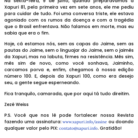
Na sexta-feira, 9 de julho, quando preparávamos a
Xapuri 81, pela primeira vez em sete anos, ele me pediu
para cuidar de tudo. Foi uma conversa triste, ele estava
agoniado com os rumos da doença e com a tragédia
que o Brasil enfrentava. Não falamos em morte, mas eu
sabia que era o fim.
Hoje, cá estamos nós, sem as capas do Jaime, sem as
pautas do Jaime, sem o linguajar do Jaime, sem o jaimês
da Xapuri, mas na labuta, firmes na resistência. Mês sim,
mês sim de novo, como você sonhava, Jaiminho,
carcamos porva e, enfim, chegamos à nossa edição
número 100. E, depois da Xapuri 100, como era desejo
seu, a gente segue esperneando.
Fica tranquilo, camarada, que por aqui tá tudo direitim.
Zezé Weiss
P.S. Você que nos lê pode fortalecer nossa Revista
fazendo uma assinatura:
ou doando
www.xapuri.info/assine
qualquer valor pelo PIX:
. Gratidão!
contato@xapuri.info