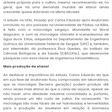
aráveis próprias para o cultivo, mesmo reconhecendo-se, no
geral, que há uma demanda mundial de etanol ainda
crescente, quase dobrando na última década.
O estudo na UFAL, iniciado por Carlos Eduardo após doutorado
concluído no ano passado na Universidade de Pádua, na Itália,
é feito com a macroalga sargaço, abundante no litoral
alagoano, e com as microalgas chlorella e scenedesmus de
água doce. Estas, adquiridas no Departamento de Engenharia
Química da Universidade Federal de Sergipe (UFS) e, também,
por intermédio da professora Élica Guedes, do Instituto de
Ciências Biológicas e da Saúde (ICBS/UFAL), que desenvolve
pesquisas com essa classe de organismos fotossintéticos.
Mais produção de etanol
Ao destacar a importância do estudo, Carlos Eduardo diz que
em sua tese de doutorado ficou comprovado, em laboratórios,
que as microalgas (terceira geração) podem produzir até
cinco vezes mais etanol do que a cana-de-açúcar, apesar de
não haver uma atividade industrial consolidada e, portanto,
ainda possuir um alto custo de cultivo. Ele acrescenta: “As
microalgas são mais fáceis de ser hidrolisadas e fermentadas
para a produção do bioetanol em relação à biomassa