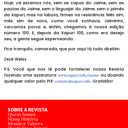
Hoje, cá estamos nós, sem as capas do Jaime, sem as
pautas do Jaime, sem o linguajar do Jaime, sem o jaimês
da Xapuri, mas na labuta, firmes na resistência. Mês sim,
mês sim de novo, como você sonhava, Jaiminho,
carcamos porva e, enfim, chegamos à nossa edição
número 100. E, depois da Xapuri 100, como era desejo
seu, a gente segue esperneando.
Fica tranquilo, camarada, que por aqui tá tudo direitim.
Zezé Weiss
P.S. Você que nos lê pode fortalecer nossa Revista
fazendo uma assinatura:
ou doando
www.xapuri.info/assine
qualquer valor pelo PIX:
. Gratidão!
contato@xapuri.info
SOBRE A REVISTA
Quem Somos
Nossa História
Missão e Valores