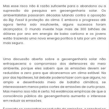
Mas esse risco não é razão suficiente para o abandono ou a
supressão da pesquisa em geoengenharia solar. Os
ambientalistas passaram décadas lutando contra a oposição
do
Big Fossil
à proteção do clima. E embora o progresso até
agora tenha sido insuficiente, alguns sucessos foram
alcançados. O mundo investe hoje mais de 300 bilhões de
dólares por ano em energia de baixo carbono e os jovens
estão trazendo uma nova energia política à luta por um clima
mais seguro.
Uma discussão aberta sobre a geoengenharia solar não
enfraqueceria o compromisso dos defensores do meio
ambiente, porque eles sabem que as emissões devem ser
reduzidas a zero para que alcancemos um clima estável. Na
pior das hipóteses, tal debate poderia fazer com que alguns, no
amplo e desenfreado meio de batalha climática, se
interessassem menos pelos cortes de emissões de curto prazo.
Mas mesmo isso não é certo; há evidências empíricas de que a
consciência pública da geoengenharia aumenta o interesse
em reduzir as emissões.
É sensato se concentrar na redução de emissões, e razoável se