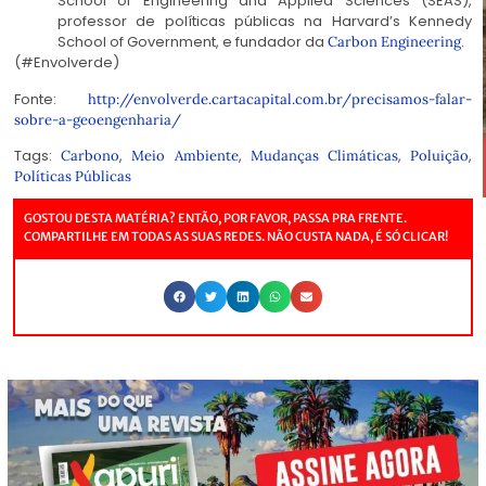
School of Engineering and Applied Sciences (SEAS),
professor de políticas públicas na Harvard’s Kennedy
School of Government, e fundador da
.
Carbon Engineering
(#Envolverde)
Fonte:
http://envolverde.cartacapital.com.br/precisamos-falar-
sobre-a-geoengenharia/
Tags:
,
,
,
,
Carbono
Meio Ambiente
Mudanças Climáticas
Poluição
Políticas Públicas
GOSTOU DESTA MATÉRIA? ENTÃO, POR FAVOR, PASSA PRA FRENTE.
COMPARTILHE EM TODAS AS SUAS REDES. NÃO CUSTA NADA, É SÓ CLICAR!