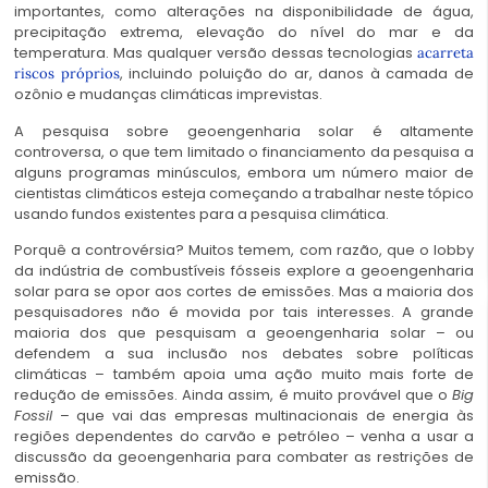
importantes, como alterações na disponibilidade de água,
precipitação extrema, elevação do nível do mar e da
temperatura. Mas qualquer versão dessas tecnologias
acarreta
, incluindo poluição do ar, danos à camada de
riscos próprios
ozônio e mudanças climáticas imprevistas.
A pesquisa sobre geoengenharia solar é altamente
controversa, o que tem limitado o financiamento da pesquisa a
alguns programas minúsculos, embora um número maior de
cientistas climáticos esteja começando a trabalhar neste tópico
usando fundos existentes para a pesquisa climática.
Porquê a controvérsia? Muitos temem, com razão, que o lobby
da indústria de combustíveis fósseis explore a geoengenharia
solar para se opor aos cortes de emissões. Mas a maioria dos
pesquisadores não é movida por tais interesses. A grande
maioria dos que pesquisam a geoengenharia solar – ou
defendem a sua inclusão nos debates sobre políticas
climáticas – também apoia uma ação muito mais forte de
redução de emissões. Ainda assim, é muito provável que o
Big
Fossil
– que vai das empresas multinacionais de energia às
regiões dependentes do carvão e petróleo – venha a usar a
discussão da geoengenharia para combater as restrições de
emissão.