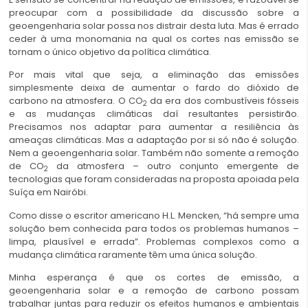
preocupar com a possibilidade da discussão sobre a
geoengenharia solar possa nos distrair desta luta. Mas é errado
ceder à uma monomania na qual os cortes nas emissão se
tornam o único objetivo da política climática.
Por mais vital que seja, a eliminação das emissões
simplesmente deixa de aumentar o fardo do dióxido de
carbono na atmosfera. O CO
da era dos combustíveis fósseis
2
e as mudanças climáticas daí resultantes persistirão.
Precisamos nos adaptar para aumentar a resiliência às
ameaças climáticas. Mas a adaptação por si só não é solução.
Nem a geoengenharia solar. Também não somente a remoção
de CO
da atmosfera – outro conjunto emergente de
2
tecnologias que foram consideradas na proposta apoiada pela
Suíça em Nairóbi.
Como disse o escritor americano H.L. Mencken, “há sempre uma
solução bem conhecida para todos os problemas humanos –
limpa, plausível e errada”. Problemas complexos como a
mudança climática raramente têm uma única solução.
Minha esperança é que os cortes de emissão, a
geoengenharia solar e a remoção de carbono possam
trabalhar juntas para reduzir os efeitos humanos e ambientais