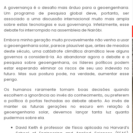
A governança é o desafio mais árduo para a geoengenharia.
Um programa de pesquisa global deve, portanto, ser
associado a uma discussão internacional muito mais ampla
sobre estas tecnologias e sua governança. Infelizmente, esse
debate foi interrompido na assembleia de Nairóbi.
Embora minha geração muito provavelmente não venha a usar
a geoengenharia solar, parece plausível que, antes de meados
deste século, uma catástrofe climática dramática leve alguns
governos a considerá-la. Ao abandonar agora o debate e a
pesquisa sobre geoengenharia, os líderes políticos podem
estar esperando eliminar os riscos de seu uso indevido no
futuro. Mas sua postura pode, na verdade, aumentar esse
perigo.
Os humanos raramente tomam boas decisões quando
escolhem a ignorância ao invés do conhecimento, ou preferem
a política à portas fechadas ao debate aberto. Ao invés de
manter as futuras gerações no escuro em relação à
geoengenharia solar, devemos lançar tanta luz quanto
pudermos sobre ela.
David Keith é professor de física aplicada na Harvard’s