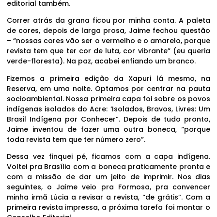
editorial também.
Correr atrás da grana ficou por minha conta. A paleta
de cores, depois de larga prosa, Jaime fechou questão
– “nossas cores vão ser o vermelho e o amarelo, porque
revista tem que ter cor de luta, cor vibrante” (eu queria
verde-floresta). Na paz, acabei enfiando um branco.
Fizemos a primeira edição da Xapuri lá mesmo, na
Reserva, em uma noite. Optamos por centrar na pauta
socioambiental. Nossa primeira capa foi sobre os povos
indígenas isolados do Acre: ‘Isolados, Bravos, Livres: Um
Brasil Indígena por Conhecer”. Depois de tudo pronto,
Jaime inventou de fazer uma outra boneca, “porque
toda revista tem que ter número zero”.
Dessa vez finquei pé, ficamos com a capa indígena.
Voltei pra Brasília com a boneca praticamente pronta e
com a missão de dar um jeito de imprimir. Nos dias
seguintes, o Jaime veio pra Formosa, pra convencer
minha irmã Lúcia a revisar a revista, “de grátis”. Com a
primeira revista impressa, a próxima tarefa foi montar o