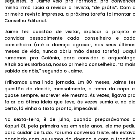
seguintes, o Jaime veio pra Formosa, pra convencer
minha irmã Lúcia a revisar a revista, “de grátis”. Com a
primeira revista impressa, a próxima tarefa foi montar o
Conselho Editorial.
Jaime fez questão de visitar, explicar o projeto e
convidar pessoalmente cada conselheiro e cada
conselheira (até a doença agravar, nos seus últimos
meses de vida, nunca abriu mão dessa tarefa). Daqui
rumamos pra Goiânia, para convidar o arqueólogo
Altair Sales Barbosa, nosso primeiro conselheiro. “O mais
sabido de nóis,” segundo o Jaime.
Trilhamos uma linda jornada. Em 80 meses, Jaime fez
questão de decidir, mensalmente, o tema da capa e,
quase sempre, escrever ele mesmo. Às vezes, ligava pra
falar da ótima ideia que teve, às vezes sumia e, no dia
certo, lá vinha o texto pronto, impecável.
Na sexta-feira, 9 de julho, quando preparávamos a
Xapuri 81, pela primeira vez em sete anos, ele me pediu
para cuidar de tudo. Foi uma conversa triste, ele estava
agoniado com os rumos da doença e com a tragédia