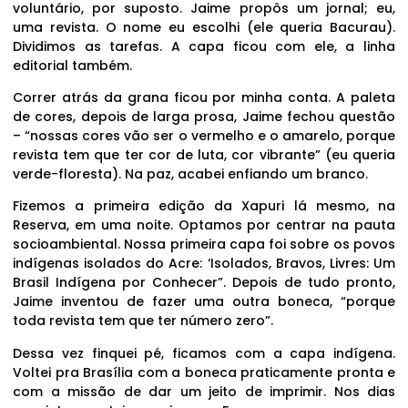
voluntário, por suposto. Jaime propôs um jornal; eu,
uma revista. O nome eu escolhi (ele queria Bacurau).
Dividimos as tarefas. A capa ficou com ele, a linha
editorial também.
Correr atrás da grana ficou por minha conta. A paleta
de cores, depois de larga prosa, Jaime fechou questão
– “nossas cores vão ser o vermelho e o amarelo, porque
revista tem que ter cor de luta, cor vibrante” (eu queria
verde-floresta). Na paz, acabei enfiando um branco.
Fizemos a primeira edição da Xapuri lá mesmo, na
Reserva, em uma noite. Optamos por centrar na pauta
socioambiental. Nossa primeira capa foi sobre os povos
indígenas isolados do Acre: ‘Isolados, Bravos, Livres: Um
Brasil Indígena por Conhecer”. Depois de tudo pronto,
Jaime inventou de fazer uma outra boneca, “porque
toda revista tem que ter número zero”.
Dessa vez finquei pé, ficamos com a capa indígena.
Voltei pra Brasília com a boneca praticamente pronta e
com a missão de dar um jeito de imprimir. Nos dias