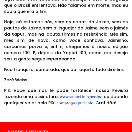
que o Brasil enfrentava. Não falamos em morte, mas eu
sabia que era o fim.
Hoje, cá estamos nós, sem as capas do Jaime, sem as
pautas do Jaime, sem o linguajar do Jaime, sem o jaimês
da Xapuri, mas na labuta, firmes na resistência. Mês sim,
mês sim de novo, como você sonhava, Jaiminho,
carcamos porva e, enfim, chegamos à nossa edição
número 100. E, depois da Xapuri 100, como era desejo
seu, a gente segue esperneando.
Fica tranquilo, camarada, que por aqui tá tudo direitim.
Zezé Weiss
P.S. Você que nos lê pode fortalecer nossa Revista
fazendo uma assinatura:
ou doando
www.xapuri.info/assine
qualquer valor pelo PIX:
. Gratidão!
contato@xapuri.info