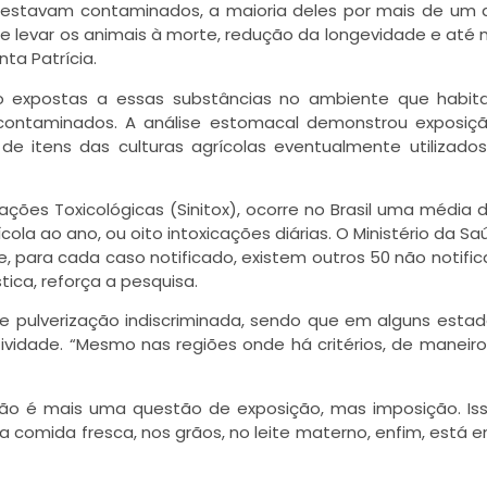
s estavam contaminados, a maioria deles por mais de um
pode levar os animais à morte, redução da longevidade e at
ta Patrícia.
o expostas a essas substâncias no ambiente que habit
 contaminados. A análise estomacal demonstrou exposiç
de itens das culturas agrícolas eventualmente utilizad
ões Toxicológicas (Sinitox), ocorre no Brasil uma média d
ola ao ano, ou oito intoxicações diárias. O Ministério da Sa
 para cada caso notificado, existem outros 50 não notific
ica, reforça a pesquisa.
 de pulverização indiscriminada, sendo que em alguns esta
vidade. “Mesmo nas regiões onde há critérios, de maneiro 
, não é mais uma questão de exposição, mas imposição. Is
 comida fresca, nos grãos, no leite materno, enfim, está 