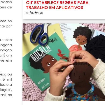
OIT ESTABELECE REGRAS PARA
e dados
TRABALHO EM APLICATIVOS
ções de
30/07/2026
zada no
nte por
s – são
engana
minação
a. É um
leve em
xico ou
 5 mil
ica e a
lação”,
sil, as