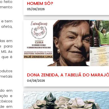
o feito
HOMEM SÓ?
vimento
05/08/2026
m e tem
afeta,
adas em
e para
 MS. As
, que é
odutos
DONA ZENEIDA, A TABELIÃ DO MARAJ
 metais
04/08/2026
rado em
zação e
tóxicos
dade em