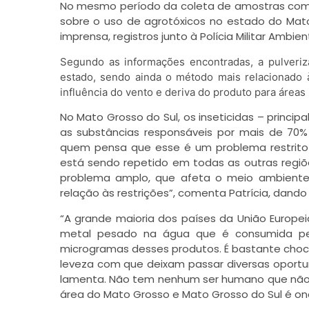
No mesmo período da coleta de amostras com 
sobre o uso de agrotóxicos no estado do Mat
imprensa, registros junto à Polícia Militar Ambien
Segundo as informações encontradas, a pulveriza
estado, sendo ainda o método mais relacionado 
influência do vento e deriva do produto para áreas
No Mato Grosso do Sul, os inseticidas – princi
as substâncias responsáveis por mais de 7
quem pensa que esse é um problema restrito
está sendo repetido em todas as outras regiõe
problema amplo, que afeta o meio ambiente 
relação às restrições”, comenta Patrícia, dan
“A grande maioria dos países da União Europe
metal pesado na água que é consumida pel
microgramas desses produtos. É bastante choca
leveza com que deixam passar diversas oportuni
lamenta. Não tem nenhum ser humano que não e
área do Mato Grosso e Mato Grosso do Sul é on