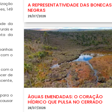
lização
A REPRESENTATIVIDADE DAS BONECAS
es, 149
NEGRAS
29/07/2026
úde da
urais e
nta da
mpanhas
s com o
s com a
ncer de
scente,
 para o
ÁGUAS EMENDADAS: O CORAÇÃO
 causar
HÍDRICO QUE PULSA NO CERRADO
28/07/2026