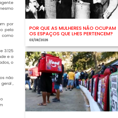
 agente
é mesmo
am por
POR QUE AS MULHERES NÃO OCUPAM
ão pela
OS ESPAÇOS QUE LHES PERTENCEM?
os como
03/08/2026
e 3.125
úde e a
ados, o
dos não
geral ,
so
em