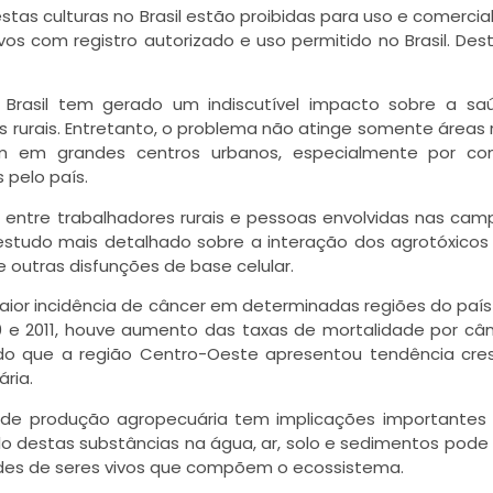
tas culturas no Brasil estão proibidas para uso e comercia
os com registro autorizado e uso permitido no Brasil. Dest
 Brasil tem gerado um indiscutível impacto sobre a sa
rurais. Entretanto, o problema não atinge somente áreas r
m em grandes centros urbanos, especialmente por co
 pelo país.
r entre trabalhadores rurais e pessoas envolvidas nas ca
o estudo mais detalhado sobre a interação dos agrotóxico
outras disfunções de base celular.
maior incidência de câncer em determinadas regiões do paí
80 e 2011, houve aumento das taxas de mortalidade por câ
ndo que a região Centro-Oeste apresentou tendência cre
ria.
o de produção agropecuária tem implicações importantes
 destas substâncias na água, ar, solo e sedimentos pode
ades de seres vivos que compõem o ecossistema.