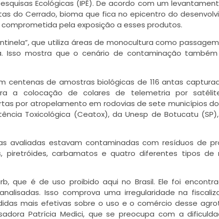
e Pesquisas Ecológicas (IPÊ). De acordo com um levantament
antas do Cerrado, bioma que fica no epicentro do desenvol
e comprometida pela exposição a esses produtos.
tinela”, que utiliza áreas de monocultura como passage
a. Isso mostra que o cenário de contaminação também 
am centenas de amostras biológicas de 116 antas captur
a a colocação de colares de telemetria por satélit
as por atropelamento em rodovias de sete municípios do
ência Toxicológica (Ceatox), da Unesp de Botucatu (SP)
ras avaliadas estavam contaminadas com resíduos de pr
os, piretróides, carbamatos e quatro diferentes tipos de
 que é de uso proibido aqui no Brasil. Ele foi encont
alisadas. Isso comprova uma irregularidade na fiscali
das mais efetivas sobre o uso e o comércio desse agro
sadora Patrícia Medici, que se preocupa com a dificul