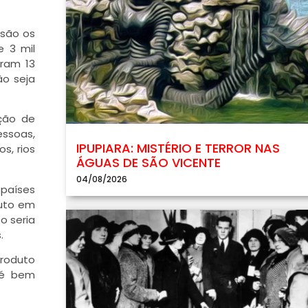
 são os
e 3 mil
ram 13
ão seja
ução de
essoas,
IPUPIARA: MISTÉRIO E TERROR NAS
s, rios
ÁGUAS DE SÃO VICENTE
04/08/2026
 países
duto em
o seria
.
roduto
 é bem