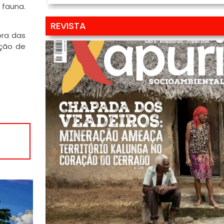
 fauna.
REVISTA
ora das
ação de