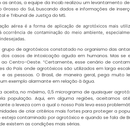
as antas, a equipe da Incab realizou um levantamento d
o Grosso do Sul, buscando dados e informações de inser
tal e Tribunal de Justiça do MS.
ção aérea é a forma de aplicação de agrotóxicos mais utili
à ocorrência de contaminação do meio ambiente, especialme
 indesejadas.
pal grupo de agrotóxicos constatado no organismo das anta
0% dos casos de intoxicação aguda em humanos. Mas se 
 ao Centro-Oeste. “Certamente, esse cenário de conta
s do País onde agrotóxicos são utilizados em larga escal
e as pessoas. O Brasil, de maneira geral, pega muito 
do um exemplo alarmante em relação à água.
ia aceita, no máximo, 0,5 micrograma de quaisquer agrotó
a população. Aqui, em alguma regiões, aceitamos até
nte a leveza com a qual o nosso País leva essa problemát
dades de criar critérios mais fortes para proteger a popu
steja contaminado por agrotóxico e quando se fala de Bra
de existem as condições mais sérias.