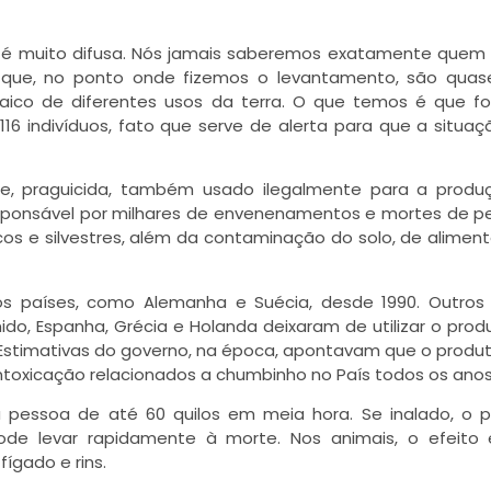
 é muito difusa. Nós jamais saberemos exatamente quem
á que, no ponto onde fizemos o levantamento, são quas
ico de diferentes usos da terra. O que temos é que fo
6 indivíduos, fato que serve de alerta para que a situaç
ade, praguicida, também usado ilegalmente para a prod
esponsável por milhares de envenenamentos e mortes de p
s e silvestres, além da contaminação do solo, de alimento
os países, como Alemanha e Suécia, desde 1990. Outros
nido, Espanha, Grécia e Holanda deixaram de utilizar o pro
12. Estimativas do governo, na época, apontavam que o produt
ntoxicação relacionados a chumbinho no País todos os anos
essoa de até 60 quilos em meia hora. Se inalado, o p
de levar rapidamente à morte. Nos animais, o efeito
ígado e rins.