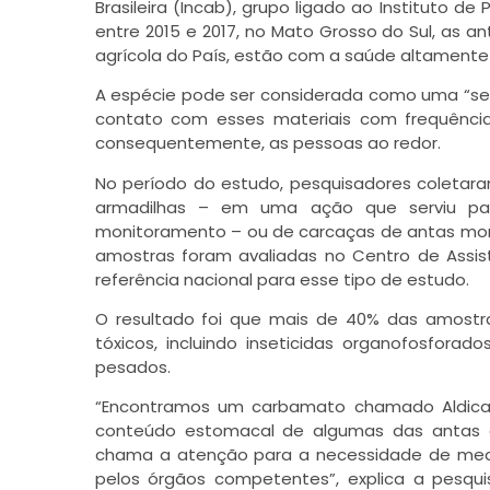
Brasileira (Incab), grupo ligado ao Instituto d
entre 2015 e 2017, no Mato Grosso do Sul, as 
agrícola do País, estão com a saúde altament
A espécie pode ser considerada como uma “sen
contato com esses materiais com frequênci
consequentemente, as pessoas ao redor.
No período do estudo, pesquisadores coletar
armadilhas – em uma ação que serviu par
monitoramento – ou de carcaças de antas mort
amostras foram avaliadas no Centro de Assist
referência nacional para esse tipo de estudo.
O resultado foi que mais de 40% das amost
tóxicos, incluindo inseticidas organofosforad
pesados.
“Encontramos um carbamato chamado Aldicarb,
conteúdo estomacal de algumas das antas an
chama a atenção para a necessidade de medi
pelos órgãos competentes”, explica a pesqui