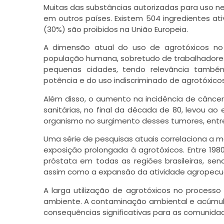
Muitas das substâncias autorizadas para uso nes
em outros países. Existem 504 ingredientes ativ
(30%) são proibidos na União Europeia.
A dimensão atual do uso de agrotóxicos no
população humana, sobretudo de trabalhadores 
pequenas cidades, tendo relevância també
potência e do uso indiscriminado de agrotóxicos
Além disso, o aumento na incidência de cânce
sanitárias, no final da década de 80, levou a
organismo no surgimento desses tumores, entre 
Uma série de pesquisas atuais correlaciona a 
exposição prolongada à agrotóxicos. Entre 19
próstata em todas as regiões brasileiras, se
assim como a expansão da atividade agropecuá
A larga utilização de agrotóxicos no process
ambiente. A contaminação ambiental e acúmulo
consequências significativas para as comunid