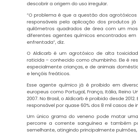
descobrir a origem do uso irregular.
“O problema é que a questão dos agrotóxicos
responsáveis pela aplicação dos produtos j
quilômetros quadrados de área com um mosa
diferentes agentes químicos encontrados em 11
enfrentada”, diz.
O Aldicarb é um agrotóxico de alta toxicid
raticida – conhecido como chumbinho. Ele é r
especialmente crianças, e de animais doméstico
e lençóis freáticos.
Esse agente químico já é proibido em divers
europeus como Portugal, França, Itália, Reino U
2007. No Brasil, o Aldicarb é proibido desde 20
responsável por quase 60% dos 8 mil casos de i
Um único grama do veneno pode matar uma p
percorre a corrente sanguínea e também po
semelhante, atingindo principalmente pulmões, f