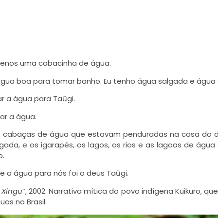
 menos uma cabacinha de água.
 água boa para tomar banho. Eu tenho água salgada e água
r a água para Taũgi.
ar a água.
 as cabaças de água que estavam penduradas na casa do 
ada, e os igarapés, os lagos, os rios e as lagoas de água
o.
e a água para nós foi o deus Taũgi.
 Xingu
”, 2002. Narrativa mítica do
povo indígena
Kuikuro, que
as no Brasil.