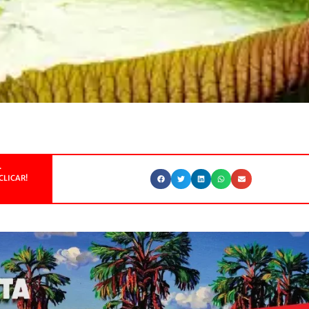
.
CLICAR!