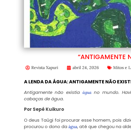
“ANTIGAMENTE 
Revista Xapuri
abril 24, 2026
Mitos e 
A LENDA DA ÁGUA: ANTIGAMENTE NÃO EXI
Antigamente não existia
no mundo. Havi
água
cabaças de água.
Por Sepé Kuikuro
O deus Taũgi foi procurar esse homem, pois dizi
procurou o dono da
, até que chegou na al
água