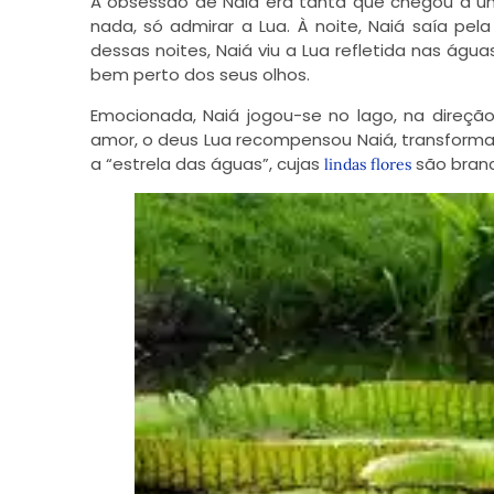
A obsessão de Naiá era tanta que chegou a 
nada, só admirar a Lua. À noite, Naiá saía pe
dessas noites, Naiá viu a Lua refletida nas águ
bem perto dos seus olhos.
Emocionada, Naiá jogou-se no lago, na direçã
amor, o deus Lua recompensou Naiá, transformand
a “estrela das águas”, cujas
são branc
lindas flores