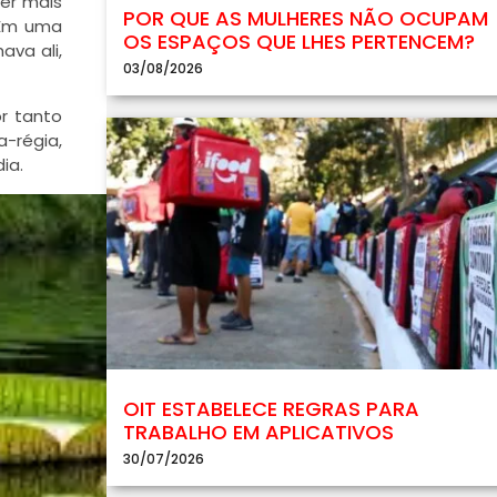
er mais
POR QUE AS MULHERES NÃO OCUPAM
 Em uma
OS ESPAÇOS QUE LHES PERTENCEM?
ava ali,
03/08/2026
r tanto
a-régia,
ia.
OIT ESTABELECE REGRAS PARA
TRABALHO EM APLICATIVOS
30/07/2026