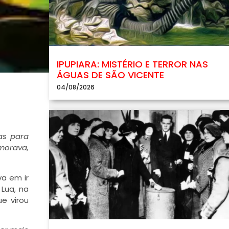
IPUPIARA: MISTÉRIO E TERROR NAS
ÁGUAS DE SÃO VICENTE
04/08/2026
as para
morava,
a em ir
Lua, na
e virou