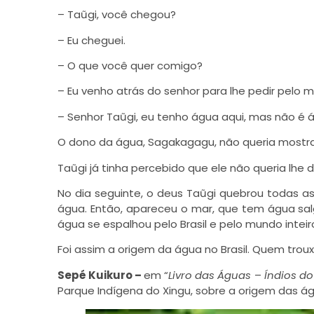
– Taũgi, você chegou?
– Eu cheguei.
– O que você quer comigo?
– Eu venho atrás do senhor para lhe pedir pelo
– Senhor Taũgi, eu tenho água aqui, mas não é
O dono da água, Sagakagagu, não queria mostra
Taũgi já tinha percebido que ele não queria lhe d
No dia seguinte, o deus Taũgi quebrou todas
água. Então, apareceu o mar, que tem água salg
água se espalhou pelo Brasil e pelo mundo inteir
Foi assim a origem da água no Brasil. Quem troux
Sepé Kuikuro –
em “
Livro das Águas
–
Índios do
Parque Indígena do Xingu, sobre a origem das águ