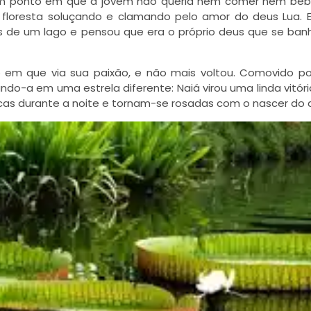
um ponto em que a jovem não queria nem comer nem beb
la floresta soluçando e clamando pelo amor do deus Lua.
as de um lago e pensou que era o próprio deus que se banh
o em que via sua paixão, e não mais voltou. Comovido po
o-a em uma estrela diferente: Naiá virou uma linda vitóri
as durante a noite e tornam-se rosadas com o nascer do d