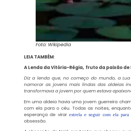
Foto: Wikipedia
LEIA TAMBÉM
:
A Lenda da Vitória-Régia, fruto da paixão de
Diz a lenda que, no começo do mundo, a Lua
namorar as jovens mais lindas das aldeias i
transformava a
jovem por quem estava apaixon
Em uma aldeia havia uma jovem guerreira chama
com ela para o céu. Todas as noites, enquanto
esperança de virar
estrela e seguir com ela para
obsessão.