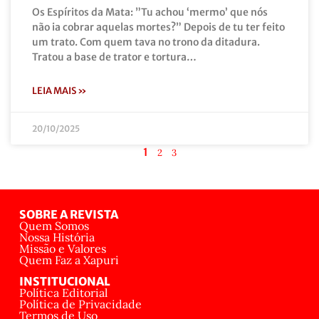
Os Espíritos da Mata: ”Tu achou ‘mermo’ que nós
não ia cobrar aquelas mortes?” Depois de tu ter feito
um trato. Com quem tava no trono da ditadura.
Tratou a base de trator e tortura…
LEIA MAIS »
20/10/2025
1
2
3
SOBRE A REVISTA
Quem Somos
Nossa História
Missão e Valores
Quem Faz a Xapuri
INSTITUCIONAL
Política Editorial
Política de Privacidade
Termos de Uso