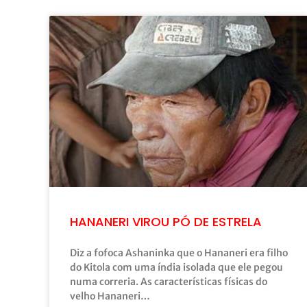
HANANERI VIROU PÓ DE ESTRELA
Diz a fofoca Ashaninka que o Hananeri era filho
do Kitola com uma índia isolada que ele pegou
numa correria. As características físicas do
velho Hananeri…