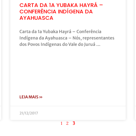
CARTA DA 1A YUBAKA HAYRÁ –
CONFERÊNCIA INDÍGENA DA
AYAHUASCA
Carta da 1a Yubaka Hayrá – Conferência
Indígena da Ayahuasca – Nós, representantes
dos Povos Indígenas do Vale do Juruá …
LEIA MAIS »
21/12/2017
3
1
2