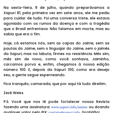
Na sexta-feira, 9 de julho, quando preparávamos a
Xapuri 81, pela primeira vez em sete anos, ele me pediu
para cuidar de tudo. Foi uma conversa triste, ele estava
agoniado com os rumos da doença e com a tragédia
que o Brasil enfrentava. Não falamos em morte, mas eu
sabia que era o fim.
Hoje, cá estamos nós, sem as capas do Jaime, sem as
pautas do Jaime, sem o linguajar do Jaime, sem o jaimês
da Xapuri, mas na labuta, firmes na resistência. Mês sim,
mês sim de novo, como você sonhava, Jaiminho,
carcamos porva e, enfim, chegamos à nossa edição
número 100. E, depois da Xapuri 100, como era desejo
seu, a gente segue esperneando.
Fica tranquilo, camarada, que por aqui tá tudo direitim.
Zezé Weiss
P.S. Você que nos lê pode fortalecer nossa Revista
fazendo uma assinatura:
ou doando
www.xapuri.info/assine
qualquer valor pelo PIX:
. Gratidão!
contato@xapuri.info