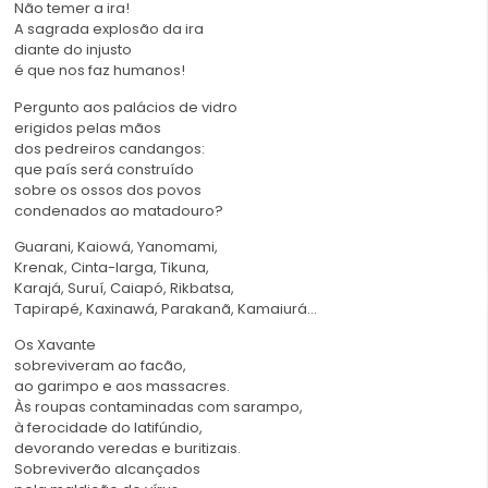
Não temer a ira!
A sagrada explosão da ira
diante do injusto
é que nos faz humanos!
Pergunto aos palácios de vidro
erigidos pelas mãos
dos pedreiros candangos:
que país será construído
sobre os ossos dos povos
condenados ao matadouro?
Guarani, Kaiowá, Yanomami,
Krenak, Cinta-larga, Tikuna,
Karajá, Suruí, Caiapó, Rikbatsa,
Tapirapé, Kaxinawá, Parakanã, Kamaiurá…
Os Xavante
sobreviveram ao facão,
ao garimpo e aos massacres.
Às roupas contaminadas com sarampo,
à ferocidade do latifúndio,
devorando veredas e buritizais.
Sobreviverão alcançados