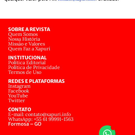
SOBRE A REVISTA
Quem Somos
Nossa História
Missão e Valores
Quem Faz a Xapuri
INSTITUCIONAL
Política Editorial
Política de Privacidade
Termos de Uso
REDES E PLATAFORMAS
Instagram
Facebook
YouTube
Twitter
CONTATO
E-mail: contato@xapuri.info
WhatsApp: +55 61 99991-1563
Formosa – GO