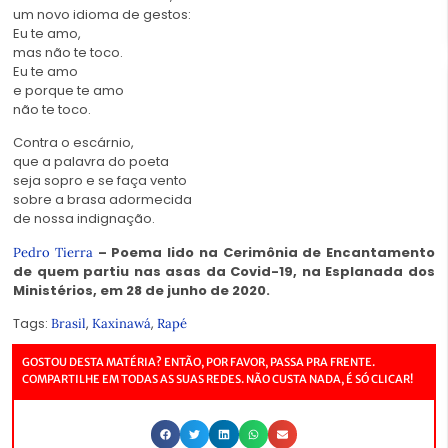
um novo idioma de gestos:
Eu te amo,
mas não te toco.
Eu te amo
e porque te amo
não te toco.
Contra o escárnio,
que a palavra do poeta
seja sopro e se faça vento
sobre a brasa adormecida
de nossa indignação.
– Poema lido na Cerimônia de Encantamento
Pedro Tierra
de quem partiu nas asas da Covid-19, na Esplanada dos
Ministérios, em 28 de junho de 2020.
Tags:
,
,
Brasil
Kaxinawá
Rapé
GOSTOU DESTA MATÉRIA? ENTÃO, POR FAVOR, PASSA PRA FRENTE.
COMPARTILHE EM TODAS AS SUAS REDES. NÃO CUSTA NADA, É SÓ CLICAR!