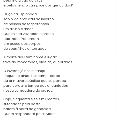
pela maldição do vírus
e pelo silêncio cúmplice dos genocidas?
Ouço na Esplanada
sob o violento azul do inverno
de nossas desesperanças
um difuso clamor.
Que minha voz ecoe o pranto
das mães Yanomami
em busca dos corpos
de seus filhos enterrados.
A morte aqui tem nome e lugar:
favelas, mocambos, aldeias, quebradas.
O inverno já nos alcança
enquanto ainda buscamos flores
da primavera pública que se perdeu…
para coroar a tumba dos encantados
nessa semeadura de cruzes.
Hoje, cinquenta e seis mil mortos,
sufocados pela peste,
batem à porta do genocida.
Quem responderá pelas vidas