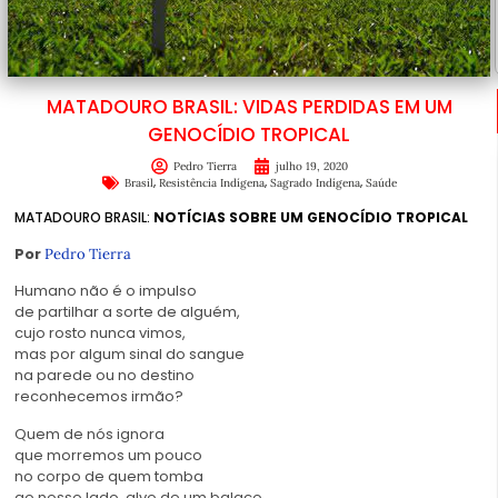
MATADOURO BRASIL: VIDAS PERDIDAS EM UM
GENOCÍDIO TROPICAL
Pedro Tierra
julho 19, 2020
,
,
,
Brasil
Resistência Indígena
Sagrado Indígena
Saúde
MATADOURO BRASIL:
NOTÍCIAS SOBRE UM GENOCÍDIO TROPICAL
Por
Pedro Tierra
Humano não é o impulso
de partilhar a sorte de alguém,
cujo rosto nunca vimos,
mas por algum sinal do sangue
na parede ou no destino
reconhecemos irmão?
Quem de nós ignora
que morremos um pouco
no corpo de quem tomba
ao nosso lado, alvo de um balaço,