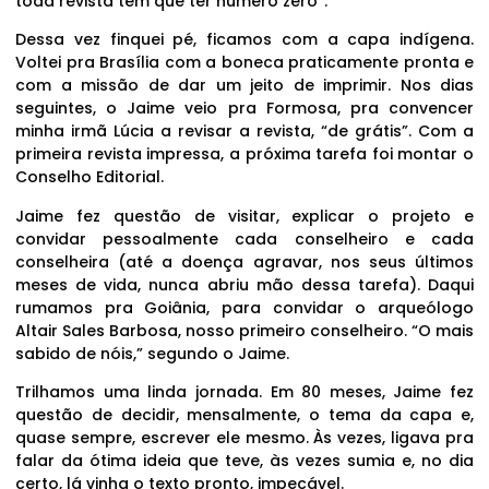
toda revista tem que ter número zero”.
Dessa vez finquei pé, ficamos com a capa indígena.
Voltei pra Brasília com a boneca praticamente pronta e
com a missão de dar um jeito de imprimir. Nos dias
seguintes, o Jaime veio pra Formosa, pra convencer
minha irmã Lúcia a revisar a revista, “de grátis”. Com a
primeira revista impressa, a próxima tarefa foi montar o
Conselho Editorial.
Jaime fez questão de visitar, explicar o projeto e
convidar pessoalmente cada conselheiro e cada
conselheira (até a doença agravar, nos seus últimos
meses de vida, nunca abriu mão dessa tarefa). Daqui
rumamos pra Goiânia, para convidar o arqueólogo
Altair Sales Barbosa, nosso primeiro conselheiro. “O mais
sabido de nóis,” segundo o Jaime.
Trilhamos uma linda jornada. Em 80 meses, Jaime fez
questão de decidir, mensalmente, o tema da capa e,
quase sempre, escrever ele mesmo. Às vezes, ligava pra
falar da ótima ideia que teve, às vezes sumia e, no dia
certo, lá vinha o texto pronto, impecável.