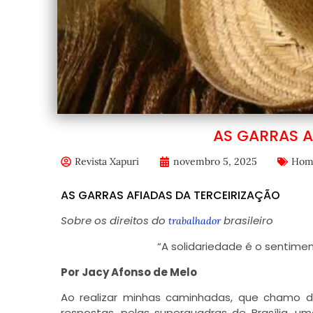
AS GARRAS A
Revista Xapuri
novembro 5, 2025
Hom
AS GARRAS AFIADAS DA TERCEIRIZAÇÃO
Sobre os direitos do
brasileiro
trabalhador
“A solidariedade é o sentime
Por Jacy Afonso de Melo
A
o realizar minhas caminhadas, que chamo 
respostas, pelas superquadras de Brasília, u