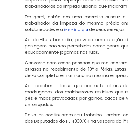
trabalhadoras da limpeza urbana, que iniciar
Em geral, estão em uma marmita cuscuz e 
trabalhador da limpeza do mesmo prédio on
solidariedade, é a
de seus serviços.
terceirização
Ao dar-lhes bom dia, provoco uma reação de
paisagem, não são percebidos como gente que 
educadamente jogamos nas ruas.
Converso com essas pessoas que me contam so
atrasos no recebimento de 13º e férias. Esta
deixa completarem um ano na mesma empresa
Ao perceber a tosse que acomete alguns del
madrugadas, dos malcheirosos resíduos que r
pés e mãos provocados por galhos, cacos de vi
enferrujados.
Deixo-os continuarem seu trabalho. Lembro, c
dos Deputados do PL 4330/04 na véspera do 1º de