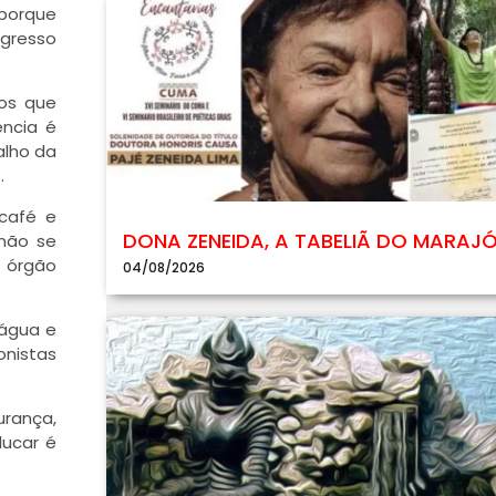
 porque
ngresso
 os que
ência é
alho da
.
 café e
DONA ZENEIDA, A TABELIÃ DO MARAJ
não se
 órgão
04/08/2026
 água e
onistas
urança,
ducar é