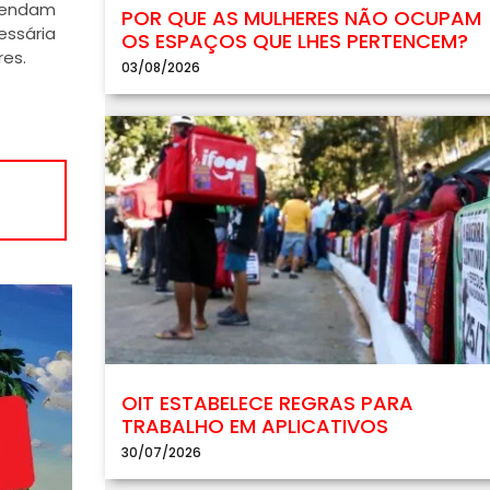
reendam
POR QUE AS MULHERES NÃO OCUPAM
essária
OS ESPAÇOS QUE LHES PERTENCEM?
res.
03/08/2026
OIT ESTABELECE REGRAS PARA
TRABALHO EM APLICATIVOS
30/07/2026