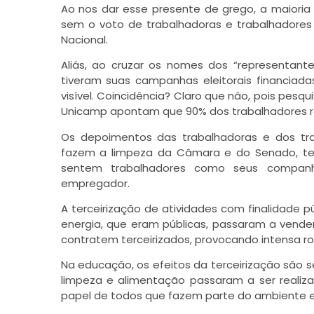
Ao nos dar esse presente de grego, a maioria
sem o voto de trabalhadoras e trabalhadore
Nacional.
Aliás, ao cruzar os nomes dos “representan
tiveram suas campanhas eleitorais financiad
visível. Coincidência? Claro que não, pois pesq
Unicamp apontam que 90% dos trabalhadores res
Os depoimentos das trabalhadoras e dos trab
fazem a limpeza da Câmara e do Senado, te
sentem trabalhadores como seus companhe
empregador.
A terceirização de atividades com finalidade 
energia, que eram públicas, passaram a vende
contratem terceirizados, provocando intensa rot
Na educação, os efeitos da terceirização são
limpeza e alimentação passaram a ser realiz
papel de todos que fazem parte do ambiente e