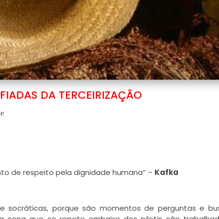
FIADAS DA TERCEIRIZAÇÃO
e
nto de respeito pela dignidade humana” –
Kafka
de socráticas, porque são momentos de perguntas e bu
ma cena que se repete embaixo dos pilotis são trabalha