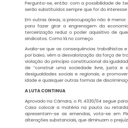
Pergunta-se, então: com a possibilidade de te
serão substituídos sempre que for do interess
Em outras áreas, a preocupação não é menor.
para fazer girar a engrenagem da economia
terceirização reduz o poder aquisitivo de qu
sindicatos. Como lá no começo.
Avalia-se que as consequências trabalhistas e 
por baixo, vêm a desvalorização da força de t
violação do princípio constitucional da igualda
de “construir uma sociedade livre, justa e s
desigualdades sociais e regionais; e promove
idade e quaisquer outras formas de discriminaç
A LUTA CONTINUA
Aprovado na Câmara, o PL 4330/04 segue para 
Casa colocar a matéria na pauta ou retarda
apresentam-se as emendas, vota-se em Plen
alterações substanciais, que diminuam o prejuí