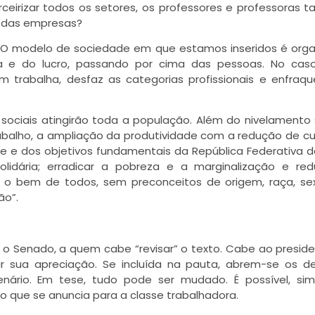
rceirizar todos os setores, os professores e professoras
e das empresas?
 O modelo de sociedade em que estamos inseridos é org
 e do lucro, passando por cima das pessoas. No caso
em trabalha, desfaz as categorias profissionais e enfraq
sociais atingirão toda a população. Além do nivelamento s
rabalho, a ampliação da produtividade com a redução de cu
de e dos objetivos fundamentais da República Federativa do
olidária; erradicar a pobreza e a marginalização e red
r o bem de todos, sem preconceitos de origem, raça, sex
ão”.
o Senado, a quem cabe “revisar” o texto. Cabe ao presid
r sua apreciação. Se incluída na pauta, abrem-se os d
ário. Em tese, tudo pode ser mudado. É possível, sim,
zo que se anuncia para a classe trabalhadora.