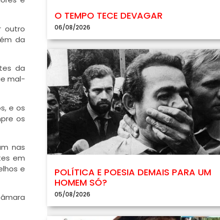
O TEMPO TECE DEVAGAR
06/08/2026
 outro
lém da
rtes da
ue mal-
s, e os
mpre os
tam nas
rtes em
elhos e
POLÍTICA E POESIA DEMAIS PARA UM
HOMEM SÓ?
05/08/2026
 Câmara