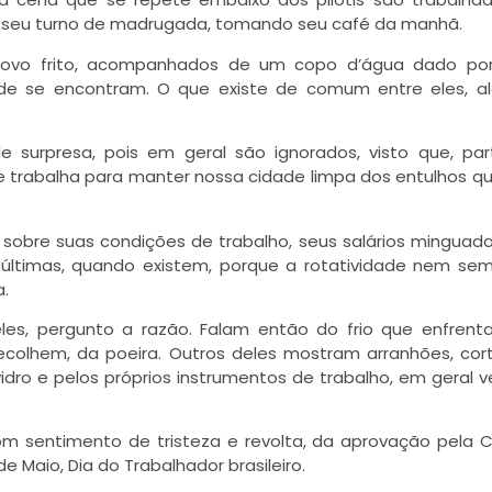
am seu turno de madrugada, tomando seu café da manhã.
ovo frito, acompanhados de um copo d’água dado por
de se encontram. O que existe de comum entre eles, a
 surpresa, pois em geral são ignorados, visto que, pa
trabalha para manter nossa cidade limpa dos entulhos q
bre suas condições de trabalho, seus salários minguado
s últimas, quando existem, porque a rotatividade nem se
.
es, pergunto a razão. Falam então do frio que enfren
ecolhem, da poeira. Outros deles mostram arranhões, co
dro e pelos próprios instrumentos de trabalho, em geral v
om sentimento de tristeza e revolta, da aprovação pela
 Maio, Dia do Trabalhador brasileiro.