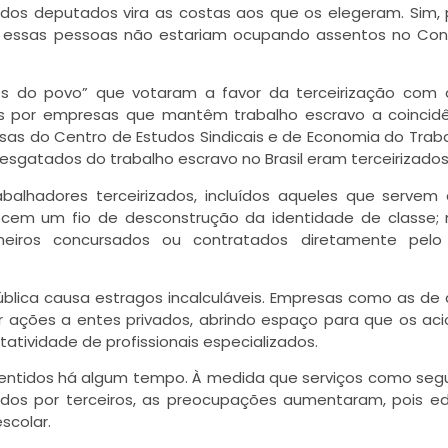
 dos deputados vira as costas aos que os elegeram. Sim,
s essas pessoas não estariam ocupando assentos no Co
tes do povo” que votaram a favor da terceirização com
as por empresas que mantêm trabalho escravo a coincid
uisas do Centro de Estudos Sindicais e de Economia do Trab
gatados do trabalho escravo no Brasil eram terceirizados
alhadores terceirizados, incluídos aqueles que servem
cem um fio de desconstrução da identidade de classe; 
iros concursados ou contratados diretamente pelo
pública causa estragos incalculáveis. Empresas como as de
r ações a entes privados, abrindo espaço para que os aci
atividade de profissionais especializados.
 sentidos há algum tempo. À medida que serviços como seg
ados por terceiros, as preocupações aumentaram, pois e
scolar.