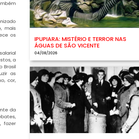
 também
anizado
, mais
uece os
IPUPIARA: MISTÉRIO E TERROR NAS
ÁGUAS DE SÃO VICENTE
alarial
04/08/2026
stos, a
 Brasil
uzir as
o, cor,
ente da
ebates,
 fazer