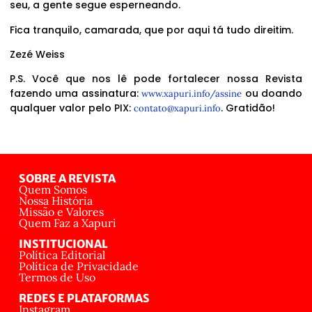
seu, a gente segue esperneando.
Fica tranquilo, camarada, que por aqui tá tudo direitim.
Zezé Weiss
P.S. Você que nos lê pode fortalecer nossa Revista
fazendo uma assinatura:
ou doando
www.xapuri.info/assine
qualquer valor pelo PIX:
. Gratidão!
contato@xapuri.info
SOBRE A REVISTA
Quem Somos
Nossa História
Missão e Valores
Quem Faz a Xapuri
INSTITUCIONAL
Política Editorial
Política de Privacidade
Termos de Uso
REDES E PLATAFORMAS
Instagram