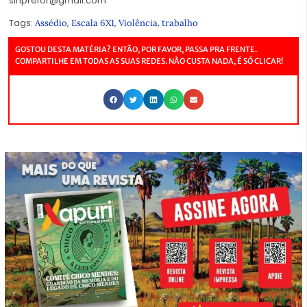
sinprefor@gmail.com
Tags:
,
,
,
Assédio
Escala 6X1
Violência
trabalho
GOSTOU DESTA MATÉRIA? ENTÃO, POR FAVOR, PASSA PRA FRENTE.
COMPARTILHE EM TODAS AS SUAS REDES. NÃO CUSTA NADA, É SÓ CLICAR!