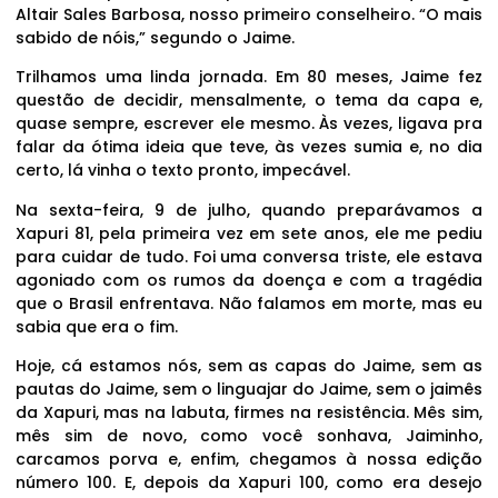
Altair Sales Barbosa, nosso primeiro conselheiro. “O mais
sabido de nóis,” segundo o Jaime.
Trilhamos uma linda jornada. Em 80 meses, Jaime fez
questão de decidir, mensalmente, o tema da capa e,
quase sempre, escrever ele mesmo. Às vezes, ligava pra
falar da ótima ideia que teve, às vezes sumia e, no dia
certo, lá vinha o texto pronto, impecável.
Na sexta-feira, 9 de julho, quando preparávamos a
Xapuri 81, pela primeira vez em sete anos, ele me pediu
para cuidar de tudo. Foi uma conversa triste, ele estava
agoniado com os rumos da doença e com a tragédia
que o Brasil enfrentava. Não falamos em morte, mas eu
sabia que era o fim.
Hoje, cá estamos nós, sem as capas do Jaime, sem as
pautas do Jaime, sem o linguajar do Jaime, sem o jaimês
da Xapuri, mas na labuta, firmes na resistência. Mês sim,
mês sim de novo, como você sonhava, Jaiminho,
carcamos porva e, enfim, chegamos à nossa edição
número 100. E, depois da Xapuri 100, como era desejo