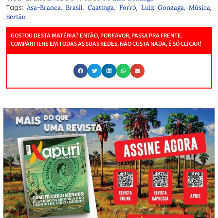
Tags:
,
,
,
,
,
,
Asa-Branca
Brasil
Caatinga
Forró
Luiz Gonzaga
Música
Sertão
GOSTOU DESTA MATÉRIA? ENTÃO, POR FAVOR, PASSA PRA FRENTE.
COMPARTILHE EM TODAS AS SUAS REDES. NÃO CUSTA NADA, É SÓ CLICAR!