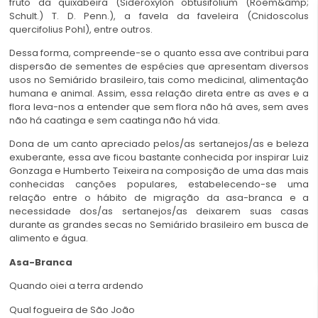
fruto da quixabeira (Sideroxylon obtusifolium (Roem&amp;
Schult.) T. D. Penn.), a favela da faveleira (Cnidoscolus
quercifolius Pohl), entre outros.
Dessa forma, compreende-se o quanto essa ave contribui para
dispersão de sementes de espécies que apresentam diversos
usos no Semiárido brasileiro, tais como medicinal, alimentação
humana e animal. Assim, essa relação direta entre as aves e a
flora leva-nos a entender que sem flora não há aves, sem aves
não há caatinga e sem caatinga não há vida.
Dona de um canto apreciado pelos/as
sertanejos/a
s e beleza
exuberante, essa ave ficou bastante conhecida por inspirar Luiz
Gonzaga e Humberto Teixeira na composição de uma das mais
conhecidas canções populares, estabelecendo-se uma
relação entre o hábito de migração da asa-branca e a
necessidade dos/as sertanejos/as deixarem suas casas
durante as grandes secas no Semiárido brasileiro em busca de
alimento e água.
Asa-Branca
Quando oiei a terra ardendo
Qual fogueira de São João