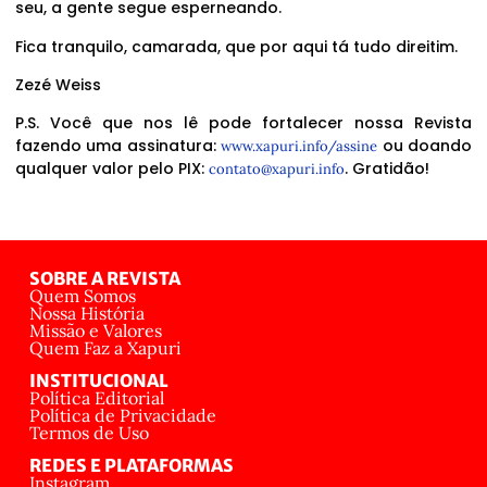
seu, a gente segue esperneando.
Fica tranquilo, camarada, que por aqui tá tudo direitim.
Zezé Weiss
P.S. Você que nos lê pode fortalecer nossa Revista
fazendo uma assinatura:
ou doando
www.xapuri.info/assine
qualquer valor pelo PIX:
. Gratidão!
contato@xapuri.info
SOBRE A REVISTA
Quem Somos
Nossa História
Missão e Valores
Quem Faz a Xapuri
INSTITUCIONAL
Política Editorial
Política de Privacidade
Termos de Uso
REDES E PLATAFORMAS
Instagram