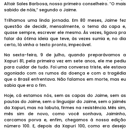
Altair Sales Barbosa, nosso primeiro conselheiro. “O mais
sabido de nóis,” segundo o Jaime.
Trilhamos uma linda jornada. Em 80 meses, Jaime fez
questão de decidir, mensalmente, o tema da capa e,
quase sempre, escrever ele mesmo. Às vezes, ligava pra
falar da ótima ideia que teve, às vezes sumia e, no dia
certo, lá vinha o texto pronto, impecável.
Na sexta-feira, 9 de julho, quando preparávamos a
Xapuri 81, pela primeira vez em sete anos, ele me pediu
para cuidar de tudo. Foi uma conversa triste, ele estava
agoniado com os rumos da doença e com a tragédia
que o Brasil enfrentava. Não falamos em morte, mas eu
sabia que era o fim.
Hoje, cá estamos nós, sem as capas do Jaime, sem as
pautas do Jaime, sem o linguajar do Jaime, sem o jaimês
da Xapuri, mas na labuta, firmes na resistência. Mês sim,
mês sim de novo, como você sonhava, Jaiminho,
carcamos porva e, enfim, chegamos à nossa edição
número 100. E, depois da Xapuri 100, como era desejo