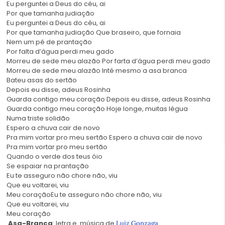
Eu perguntei a Deus do céu, ai
Por que tamanha judiação
Eu perguntei a Deus do céu, ai
Por que tamanha judiação Que braseiro, que fornaia
Nem um pé de prantação
Por falta d’água perdi meu gado
Morreu de sede meu alazão Por farta d’água perdi meu gado
Morreu de sede meu alazão Inté mesmo a asa branca
Bateu asas do sertão
Depois eu disse, adeus Rosinha
Guarda contigo meu coração Depois eu disse, adeus Rosinha
Guarda contigo meu coração Hoje longe, muitas légua
Numa triste solidão
Espero a chuva cair de novo
Pra mim vortar pro meu sertão Espero a chuva cair de novo
Pra mim vortar pro meu sertão
Quando o verde dos teus óio
Se espaiar na prantação
Eu te asseguro não chore não, viu
Que eu voltarei, viu
Meu coraçãoEu te asseguro não chore não, viu
Que eu voltarei, viu
Meu coração
Asa-Branca
: letra e música de
Luiz Gonzaga