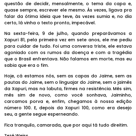
questão de decidir, mensalmente, o tema da capa e,
quase sempre, escrever ele mesmo. Às vezes, ligava pra
falar da ótima ideia que teve, às vezes sumia e, no dia
certo, lá vinha o texto pronto, impecável.
Na sexta-feira, 9 de julho, quando preparávamos a
Xapuri 81, pela primeira vez em sete anos, ele me pediu
para cuidar de tudo. Foi uma conversa triste, ele estava
agoniado com os rumos da doença e com a tragédia
que o Brasil enfrentava. Não falamos em morte, mas eu
sabia que era o fim.
Hoje, cá estamos nós, sem as capas do Jaime, sem as
pautas do Jaime, sem o linguajar do Jaime, sem o jaimês
da Xapuri, mas na labuta, firmes na resistência. Mês sim,
mês sim de novo, como você sonhava, Jaiminho,
carcamos porva e, enfim, chegamos à nossa edição
número 100. E, depois da Xapuri 100, como era desejo
seu, a gente segue esperneando.
Fica tranquilo, camarada, que por aqui tá tudo direitim.
Zezé Weiss