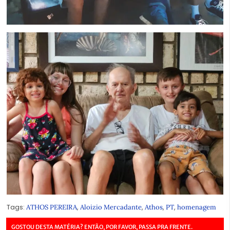
Tags:
,
,
,
,
ATHOS PEREIRA
Aloizio Mercadante
Athos
PT
homenagem
GOSTOU DESTA MATÉRIA? ENTÃO, POR FAVOR, PASSA PRA FRENTE.