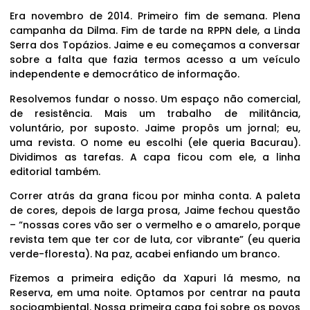
Era novembro de 2014. Primeiro fim de semana. Plena
campanha da Dilma. Fim de tarde na RPPN dele, a Linda
Serra dos Topázios. Jaime e eu começamos a conversar
sobre a falta que fazia termos acesso a um veículo
independente e democrático de informação.
Resolvemos fundar o nosso. Um espaço não comercial,
de resistência. Mais um trabalho de militância,
voluntário, por suposto. Jaime propôs um jornal; eu,
uma revista. O nome eu escolhi (ele queria Bacurau).
Dividimos as tarefas. A capa ficou com ele, a linha
editorial também.
Correr atrás da grana ficou por minha conta. A paleta
de cores, depois de larga prosa, Jaime fechou questão
– “nossas cores vão ser o vermelho e o amarelo, porque
revista tem que ter cor de luta, cor vibrante” (eu queria
verde-floresta). Na paz, acabei enfiando um branco.
Fizemos a primeira edição da Xapuri lá mesmo, na
Reserva, em uma noite. Optamos por centrar na pauta
socioambiental. Nossa primeira capa foi sobre os povos