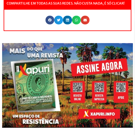
COMPARTILHE EM TODAS AS SUAS REDES. NÃO CUSTA NADA, É SÓ CLICAR!