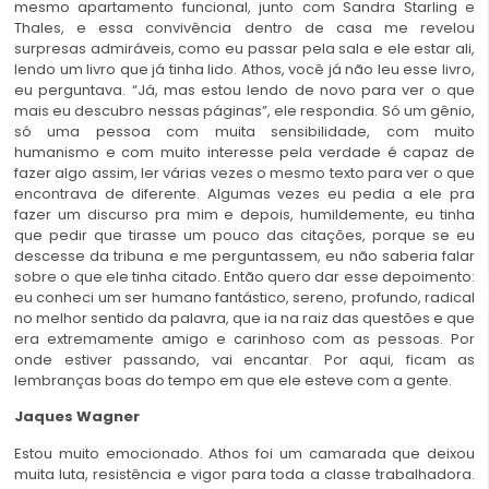
mesmo apartamento funcional, junto com Sandra Starling e
Thales, e essa convivência dentro de casa me revelou
surpresas admiráveis, como eu passar pela sala e ele estar ali,
lendo um livro que já tinha lido. Athos, você já não leu esse livro,
eu perguntava. “Já, mas estou lendo de novo para ver o que
mais eu descubro nessas páginas”, ele respondia. Só um gênio,
só uma pessoa com muita sensibilidade, com muito
humanismo e com muito interesse pela verdade é capaz de
fazer algo assim, ler várias vezes o mesmo texto para ver o que
encontrava de diferente. Algumas vezes eu pedia a ele pra
fazer um discurso pra mim e depois, humildemente, eu tinha
que pedir que tirasse um pouco das citações, porque se eu
descesse da tribuna e me perguntassem, eu não saberia falar
sobre o que ele tinha citado. Então quero dar esse depoimento:
eu conheci um ser humano fantástico, sereno, profundo, radical
no melhor sentido da palavra, que ia na raiz das questões e que
era extremamente amigo e carinhoso com as pessoas. Por
onde estiver passando, vai encantar. Por aqui, ficam as
lembranças boas do tempo em que ele esteve com a gente.
Jaques Wagner
Estou muito emocionado. Athos foi um camarada que deixou
muita luta, resistência e vigor para toda a classe trabalhadora.