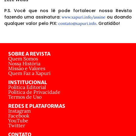
P.S. Você que nos lê pode fortalecer nossa Revista
fazendo uma assinatura:
ou doando
www.xapuri.info/assine
qualquer valor pelo PIX:
. Gratidão!
contato@xapuri.info
SOBRE A REVISTA
Quem Somos
Nossa História
Missão e Valores
Quem Faz a Xapuri
INSTITUCIONAL
Política Editorial
Política de Privacidade
Termos de Uso
REDES E PLATAFORMAS
Instagram
Facebook
YouTube
Twitter
CONTATO