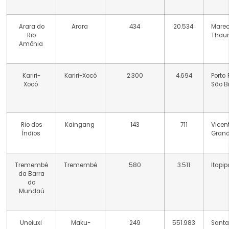
Arara do
Arara
434
20.534
Marec
Rio
Thaum
Amônia
Kariri-
Kariri-Xocó
2.300
4.694
Porto 
Xocó
São B
Rio dos
Kaingang
143
711
Vice
Índios
Grand
Tremembé
Tremembé
580
3.511
Itapi
da Barra
do
Mundaú
Uneiuxi
Maku-
249
551.983
Sant