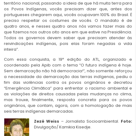
território nacional, passando a ideia de que há muita terra para
os Povos Indígenas, vocês precisam dizer que, antes dos
portugueses chegarem aqui, vocês ocupavam 100% do Brasil. É
preciso respeitar os costumes de vocês. O mandato é de
quatro anos, e nesses quatro anos nós vamos fazer mais do
que fizemos nos outros oito anos em que estive na Presidência.
Todos os governos devem saber que precisam atender às
reivindicações indígenas, pois elas foram negadas a vida
inteira”.
Com essa conquista, a 19ª edição do ATL, organizado e
coordenado pela Apib com o tema “O futuro indígena é hoje.
Sem demarcação não há democracia!”, não somente reforçou
a necessidade da demarcação das terras indígenas, pediu o
fim das violências contra os povos originários e decretou
“Emergência Climática” para enfrentar o racismo ambiental e
as violações de direitos causadas pelas mudanças no clima,
mas trouxe, finalmente, resposta concreta para os povos
originários, que contam, agora, com a homologação de mais
seis terras indígenas demarcadas.
Zezé Weiss
– Jornalista Socioambiental.
Foto:
Divulgação/ Kamikia Kisedje.