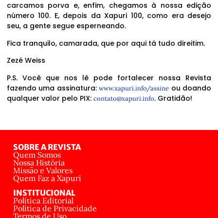
carcamos porva e, enfim, chegamos à nossa edição
número 100. E, depois da Xapuri 100, como era desejo
seu, a gente segue esperneando.
Fica tranquilo, camarada, que por aqui tá tudo direitim.
Zezé Weiss
P.S. Você que nos lê pode fortalecer nossa Revista
fazendo uma assinatura:
ou doando
www.xapuri.info/assine
qualquer valor pelo PIX:
. Gratidão!
contato@xapuri.info
SOBRE A REVISTA
Quem Somos
Nossa História
Missão e Valores
Quem Faz a Xapuri
INSTITUCIONAL
Política Editorial
Política de Privacidade
Termos de Uso