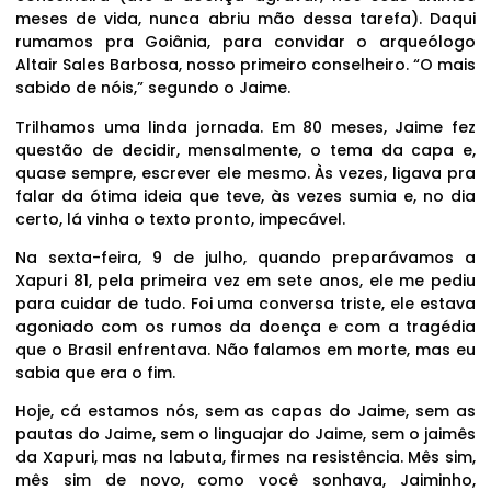
meses de vida, nunca abriu mão dessa tarefa). Daqui
rumamos pra Goiânia, para convidar o arqueólogo
Altair Sales Barbosa, nosso primeiro conselheiro. “O mais
sabido de nóis,” segundo o Jaime.
Trilhamos uma linda jornada. Em 80 meses, Jaime fez
questão de decidir, mensalmente, o tema da capa e,
quase sempre, escrever ele mesmo. Às vezes, ligava pra
falar da ótima ideia que teve, às vezes sumia e, no dia
certo, lá vinha o texto pronto, impecável.
Na sexta-feira, 9 de julho, quando preparávamos a
Xapuri 81, pela primeira vez em sete anos, ele me pediu
para cuidar de tudo. Foi uma conversa triste, ele estava
agoniado com os rumos da doença e com a tragédia
que o Brasil enfrentava. Não falamos em morte, mas eu
sabia que era o fim.
Hoje, cá estamos nós, sem as capas do Jaime, sem as
pautas do Jaime, sem o linguajar do Jaime, sem o jaimês
da Xapuri, mas na labuta, firmes na resistência. Mês sim,
mês sim de novo, como você sonhava, Jaiminho,