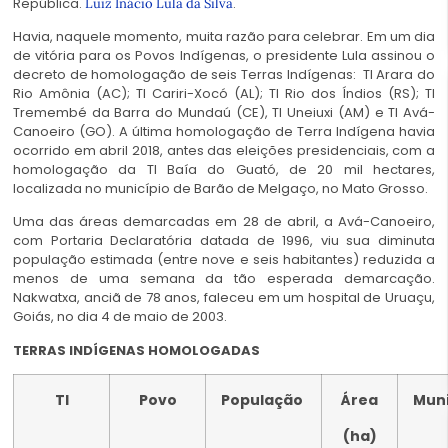
República.
.
Luiz Inácio Lula da Silva
Havia, naquele momento, muita razão para celebrar. Em um dia
de vitória para os Povos Indígenas, o presidente Lula assinou o
decreto de homologação de seis Terras Indígenas: TI Arara do
Rio Amônia (AC); TI Cariri-Xocó (AL); TI Rio dos Índios (RS); TI
Tremembé da Barra do Mundaú (CE), TI Uneiuxi (AM) e TI Avá-
Canoeiro (GO). A última homologação de Terra Indígena havia
ocorrido em abril 2018, antes das eleições presidenciais, com a
homologação da TI Baía do Guató, de 20 mil hectares,
localizada no município de Barão de Melgaço, no Mato Grosso.
Uma das áreas demarcadas em 28 de abril, a Avá-Canoeiro,
com Portaria Declaratória datada de 1996, viu sua diminuta
população estimada (entre nove e seis habitantes) reduzida a
menos de uma semana da tão esperada demarcação.
Nakwatxa, anciã de 78 anos, faleceu em um hospital de Uruaçu,
Goiás, no dia 4 de maio de 2003.
TERRAS INDÍGENAS HOMOLOGADAS
TI
Povo
População
Área
Muni
(ha)