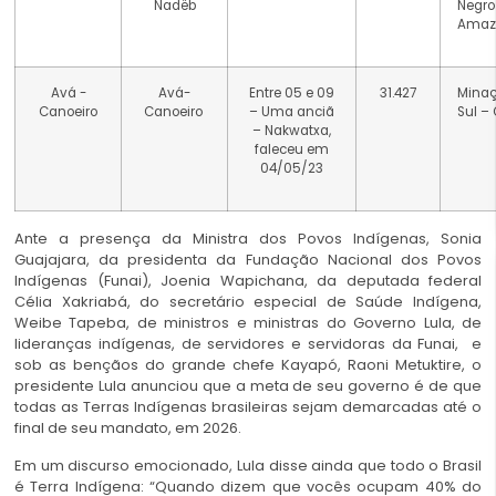
Nadëb
Negr
Amaz
Avá -
Avá-
Entre 05 e 09
31.427
Mina
Canoeiro
Canoeiro
– Uma anciã
Sul –
– Nakwatxa,
faleceu em
04/05/23
Ante a presença da Ministra dos Povos Indígenas, Sonia
Guajajara, da presidenta da Fundação Nacional dos Povos
Indígenas (Funai), Joenia Wapichana, da deputada federal
Célia Xakriabá, do secretário especial de Saúde Indígena,
Weibe Tapeba, de ministros e ministras do Governo Lula, de
lideranças indígenas, de servidores e servidoras da Funai, e
sob as bençãos do grande chefe Kayapó, Raoni
Metuktire
, o
presidente Lula anunciou que a meta de seu governo é de que
todas as Terras Indígenas brasileiras sejam demarcadas até o
final de seu mandato, em 2026.
Em um discurso emocionado, Lula disse ainda que todo o Brasil
é Terra Indígena: “Quando dizem que vocês ocupam 40% do