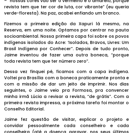
– “nossas cores vão ser o vermelho e o amarelo, porque
revista tem que ter cor de luta, cor vibrante” (eu queria
verde-floresta). Na paz, acabei enfiando um branco.
Fizemos a primeira edição da Xapuri lá mesmo, na
Reserva, em uma noite. Optamos por centrar na pauta
socioambiental. Nossa primeira capa foi sobre os povos
indígenas isolados do Acre: ‘Isolados, Bravos, Livres: Um
Brasil Indígena por Conhecer”. Depois de tudo pronto,
Jaime inventou de fazer uma outra boneca, “porque
toda revista tem que ter número zero”.
Dessa vez finquei pé, ficamos com a capa indígena.
Voltei pra Brasília com a boneca praticamente pronta e
com a missão de dar um jeito de imprimir. Nos dias
seguintes, o Jaime veio pra Formosa, pra convencer
minha irmã Lúcia a revisar a revista, “de grátis”. Com a
primeira revista impressa, a próxima tarefa foi montar o
Conselho Editorial.
Jaime fez questão de visitar, explicar o projeto e
convidar pessoalmente cada conselheiro e cada
conselheira (até a doença agravar, nos seus últimos