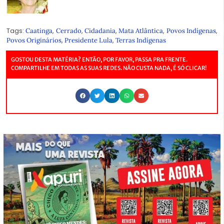
Tags:
,
,
,
,
,
Caatinga
Cerrado
Cidadania
Mata Atlântica
Povos Indígenas
,
,
Povos Originários
Presidente Lula
Terras Indígenas
GOSTOU DESTA MATÉRIA? ENTÃO, POR FAVOR, PASSA PRA FRENTE.
COMPARTILHE EM TODAS AS SUAS REDES. NÃO CUSTA NADA, É SÓ CLICAR!