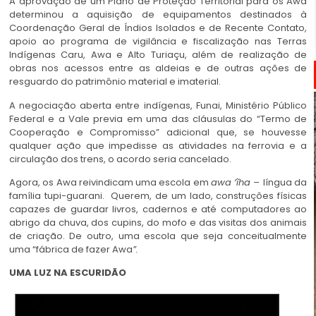
A aprovação de um Plano de Proteção Territorial para os Awa
determinou a aquisição de equipamentos destinados à
Coordenação Geral de Índios Isolados e de Recente Contato,
apoio ao programa de vigilância e fiscalização nas Terras
Indígenas Caru, Awa e Alto Turiaçu, além de realização de
obras nos acessos entre as aldeias e de outras ações de
resguardo do patrimônio material e imaterial.
A negociação aberta entre indígenas, Funai, Ministério Público
Federal e a Vale previa em uma das cláusulas do “Termo de
Cooperação e Compromisso” adicional que, se houvesse
qualquer ação que impedisse as atividades na ferrovia e a
circulação dos trens, o acordo seria cancelado.
Agora, os Awa reivindicam uma escola em
awa ‘ĩha
–
língua da
família tupi-guarani. Querem, de um lado, construções físicas
capazes de guardar livros, cadernos e até computadores ao
abrigo da chuva, dos cupins, do mofo e das visitas dos animais
de criação. De outro, uma escola que seja conceitualmente
uma “fábrica de fazer Awa
”.
UMA LUZ NA ESCURIDÃO