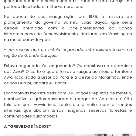
ignorada durante a construção da Estrada de Ferro Carajás no
período da ditadura militar-empresarial.
Na época de sua inauguração, em 1985, o ministro do
planejamento do governo Sarney, João Sayad, que seria
depois premiado com a vice-presidência do Banco
Interamericano de Desenvolvimento, declarou em Washington
na maior cara-de-pau:
–
Ao menos que eu esteja enganado, não existem índios na
região de Grande Carajás
.
Estava enganado. Ou enganando? Ou apostava no extermínio
dos Awa? O certo é que a ferrovia rasgou ao meio o território
Awa, localizado a Leste do Pará e a Oeste do Maranhão, entre
os rios Gurupi, Pindaré e Turiaçu.
Locomotivas monstruosas com 330 vagões repletos de minério,
combustível e grãos passaram a trafegar de Carajás até São
Luís em um ir-e-vir incessante, dia e noite, com estrondos
infernais que abalam terras indígenas, reservas florestais e
comunidades quilombolas.
A “GREVE DOS ÍNDIOS”