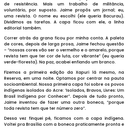
de resistência. Mais um trabalho de militância,
voluntário, por suposto. Jaime propôs um jornal; eu,
uma revista. O nome eu escolhi (ele queria Bacurau).
Dividimos as tarefas. A capa ficou com ele, a linha
editorial também.
Correr atrás da grana ficou por minha conta. A paleta
de cores, depois de larga prosa, Jaime fechou questão
– “nossas cores vão ser o vermelho e o amarelo, porque
revista tem que ter cor de luta, cor vibrante” (eu queria
verde-floresta). Na paz, acabei enfiando um branco.
Fizemos a primeira edição da Xapuri lá mesmo, na
Reserva, em uma noite. Optamos por centrar na pauta
socioambiental. Nossa primeira capa foi sobre os povos
indígenas isolados do Acre: ‘Isolados, Bravos, Livres: Um
Brasil Indígena por Conhecer”. Depois de tudo pronto,
Jaime inventou de fazer uma outra boneca, “porque
toda revista tem que ter número zero”.
Dessa vez finquei pé, ficamos com a capa indígena.
Voltei pra Brasília com a boneca praticamente pronta e