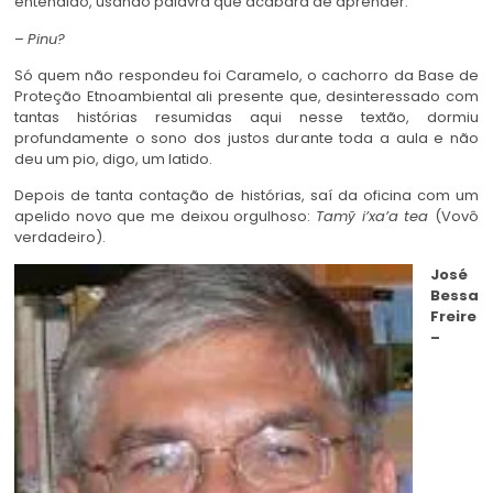
entendido, usando palavra que acabara de aprender:
–
Pinu
?
Só quem não respondeu foi Caramelo, o cachorro da Base de
Proteção Etnoambiental ali presente que, desinteressado com
tantas histórias resumidas aqui nesse textão, dormiu
profundamente o sono dos justos durante toda a aula e não
deu um pio, digo, um latido.
Depois de tanta contação de histórias, saí da oficina com um
apelido novo que me deixou orgulhoso:
Tamӯ i’xa’a tea
(Vovô
verdadeiro).
José
Bessa
Freire
–