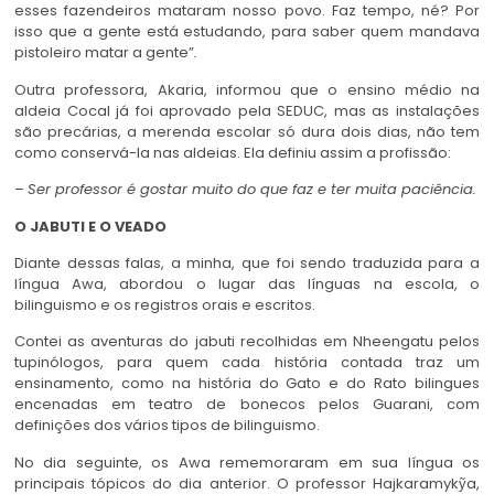
esses fazendeiros mataram nosso povo. Faz tempo, né? Por
isso que a gente está estudando, para saber quem mandava
pistoleiro matar a gente”
.
Outra professora, Akaria, informou que o ensino médio na
aldeia Cocal já foi aprovado pela SEDUC, mas as instalações
são precárias, a merenda escolar só dura dois dias, não tem
como conservá-la nas aldeias. Ela definiu assim a profissão:
–
Ser professor é gostar muito do que faz e ter muita paciência
.
O JABUTI E O VEADO
Diante dessas falas, a minha, que foi sendo traduzida para a
língua Awa, abordou o lugar das línguas na escola, o
bilinguismo e os registros orais e escritos.
Contei as aventuras do jabuti recolhidas em Nheengatu pelos
tupinólogos, para quem cada história contada traz um
ensinamento, como na história do Gato e do Rato bilingues
encenadas em teatro de bonecos pelos Guarani, com
definições dos vários tipos de bilinguismo.
No dia seguinte, os Awa rememoraram em sua língua os
principais tópicos do dia anterior. O professor Hajkaramykỹa,