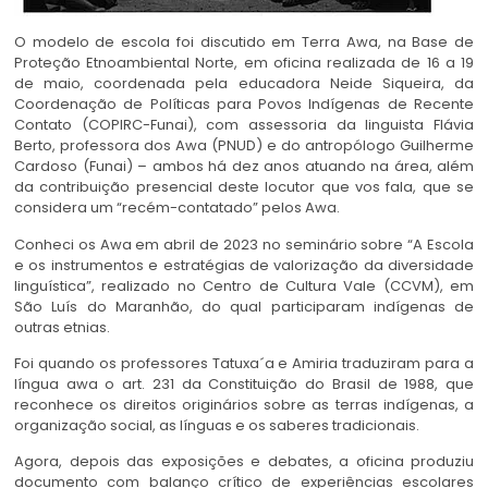
O modelo de escola foi discutido em Terra Awa, na Base de
Proteção Etnoambiental Norte, em oficina realizada de 16 a 19
de maio, coordenada pela educadora Neide Siqueira, da
Coordenação de Políticas para Povos Indígenas de Recente
Contato (COPIRC-Funai), com assessoria da linguista Flávia
Berto, professora dos Awa (PNUD) e do antropólogo Guilherme
Cardoso (Funai) – ambos há dez anos atuando na área, além
da contribuição presencial deste locutor que vos fala, que se
considera um “recém-contatado” pelos Awa.
Conheci os Awa em abril de 2023 no seminário sobre “A Escola
e os instrumentos e estratégias de valorização da diversidade
linguística”, realizado no Centro de Cultura Vale (CCVM), em
São Luís do Maranhão, do qual participaram indígenas de
outras etnias.
Foi quando os professores Tatuxa´a e Amiria traduziram para a
língua awa o art. 231 da Constituição do Brasil de 1988, que
reconhece os direitos originários sobre as terras indígenas, a
organização social, as línguas e os saberes tradicionais.
Agora, depois das exposições e debates, a oficina produziu
documento com balanço crítico de experiências escolares