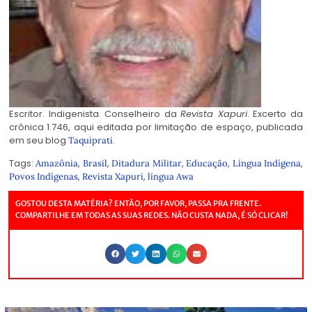
Escritor. Indigenista. Conselheiro da
Revista Xapuri
. Excerto da
crônica 1.746, aqui editada por limitação de espaço, publicada
em seu blog
.
Taquiprati
Tags:
,
,
,
,
,
Amazônia
Brasil
Ditadura Militar
Educação
Língua Indígena
,
,
Povos Indígenas
Revista Xapuri
língua Awa
GOSTOU DESTA MATÉRIA? ENTÃO, POR FAVOR, PASSA PRA FRENTE.
COMPARTILHE EM TODAS AS SUAS REDES. NÃO CUSTA NADA, É SÓ CLICAR!