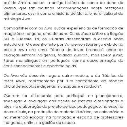
pai de Amiria, contou a antiga história do canto do dono de
veado, que faz algumas recomendações sobre restrições
alimentares, assim como a história de Maira, o herói cultural da
mitologia Awa.
Compartilhei com os Awa outras experiências de formação de
magistério indígena, uma delas no Curso
Kuaa M´Boe
da Região
Sul e Sudeste. Lá, os Guarani desenharam a escola onde
estudaram. O desenho feito por Vanderson Lourenço exibido na
oficina Awa era uma “fábrica de fazer brancos
”,
onde as
crianças entram indígenas, falando guarani, mas saem
juruá
,
karai
,
monolingues em português, com a desvalorização de
seus conhecimentos e epistemologias.
Os Awa vão desenhar agora outro modelo, o da
“
fábrica de
fazer Awa”
,
representada por “um contraponto ao modelo
oficial de escolas indígenas municipais e estaduais”.
Querem ter autonomia para participar no planejamento,
execução e avaliação das ações educativas direcionadas a
eles, na elaboração do projeto político pedagógico, na escolha
do currículo, na produção do material didático, no calendário e
na merenda escolar, na formação e escolha de professores
indígenas, enfim, na gestão da escola.