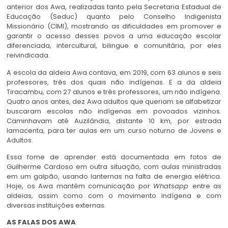
anterior dos Awa, realizadas tanto pela Secretaria Estadual de
Educação (Seduc) quanto pelo Conselho Indigenista
Missionário (CIMI), mostrando as dificuldades em promover e
garantir o acesso desses povos a uma educação escolar
diferenciada, intercultural, bilingue e comunitária, por eles
reivindicada.
A escola da aldeia Awa contava, em 2019, com 63 alunos e seis
professores, três dos quais não indígenas. E a da aldeia
Tiracambu, com 27 alunos e três professores, um não indígena.
Quatro anos antes, dez Awa adultos que queriam se alfabetizar
buscaram escolas não indígenas em povoados vizinhos.
Caminhavam até Auzilândia, distante 10 km, por estrada
lamacenta, para ter aulas em um curso noturno de Jovens e
Adultos.
Essa fome de aprender está documentada em fotos de
Guilherme Cardoso em outra situação, com aulas ministradas
em um galpão, usando lanternas na falta de energia elétrica.
Hoje, os Awa mantêm comunicação por
Whatsapp
entre as
aldeias, assim como com o movimento indígena e com
diversas instituições externas.
AS FALAS DOS AWA