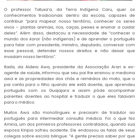
O professor Tatuxa’a, da Terra Indígena Caru, quer os
conhecimentos tradicionais dentro da escola, capazes de
contribuir
“
para mapear nosso território, conhecer os seres
vivos – plantas animais, rios, caças, peixes e ensinar a cuidar
deles
”
. Além disso, destacou a necessidade de “conhecer o
mundo dos
karai
(não indígenas)
e de aprender o português
para falar com presidente, ministro, deputado, conversar com
esse pessoal, defender nossos direitos e não deixar que
invadam nosso território”.
Itaxĩa, da Aldeia Awa, presidente da Associação Arari e ex-
agente de saúde, informou que seu pai lhe ensinou a medicina
awa e as propriedades dos chás e remédios do mato, que o
pai canta para o filho quando ele está doente, que aprendeu
português com os Guajajara e assim pôde acompanhar
parentes doentes ao hospital e traduzir o que eles falavam
para o médico.
Muitos Awa são monolíngues e precisam de tradutor ao
português para intermediar consulta médica. Foi o que fez
Amiria, um dos primeiros professores contratados, quando sua
esposa Kiripia sofreu acidente. Ele endossou as falas de seus
colegas sobre escola bilingue: “A gente precisa saber por que