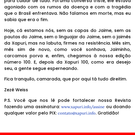
para cuidar de tudo. Foi uma conversa triste, ele estava
agoniado com os rumos da doença e com a tragédia
que o Brasil enfrentava. Não falamos em morte, mas eu
sabia que era o fim.
Hoje, cá estamos nós, sem as capas do Jaime, sem as
pautas do Jaime, sem o linguajar do Jaime, sem o jaimês
da Xapuri, mas na labuta, firmes na resistência. Mês sim,
mês sim de novo, como você sonhava, Jaiminho,
carcamos porva e, enfim, chegamos à nossa edição
número 100. E, depois da Xapuri 100, como era desejo
seu, a gente segue esperneando.
Fica tranquilo, camarada, que por aqui tá tudo direitim.
Zezé Weiss
P.S. Você que nos lê pode fortalecer nossa Revista
fazendo uma assinatura:
ou doando
www.xapuri.info/assine
qualquer valor pelo PIX:
. Gratidão!
contato@xapuri.info