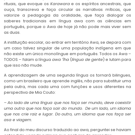
rituais, que evoque os
Karawara
e os espíritos ancestrais, que
ouça, transcreva e faça circular as narrativas míticas, que
valorize a pedagogia da oralidade, que faça dialogar os
saberes tradicionais em língua awa com as ciências em
português, porque o Awa de hoje já não pode mais viver sem
as duas.
A instituição escolar, ao entrar em território Awa, se depara com
um caso talvez singular de uma população indígena em que
não existe um único monolíngue em português. Todos os Awa –
TODOS – falam a língua
awa ‘ĩha
(
língua
de gente
) e lutam para
que isso não mude.
A aprendizagem de uma segunda língua os tornará bilingues,
como um brasileiro que aprende inglês, não para substituir uma
pela outra, mas cada uma com funções e usos diferentes na
perspectiva de Mia Couto:
–
Ao lado de uma língua que nos faça ser mundo, deve coexistir
uma outra que nos faça sair do mundo. De um lado, um idioma
que nos crie raiz e lugar. Do outro, um idioma que nos faça ser
asa e viagem
.
Ao final do meu discurso traduzido ao awa, perguntei se haviam