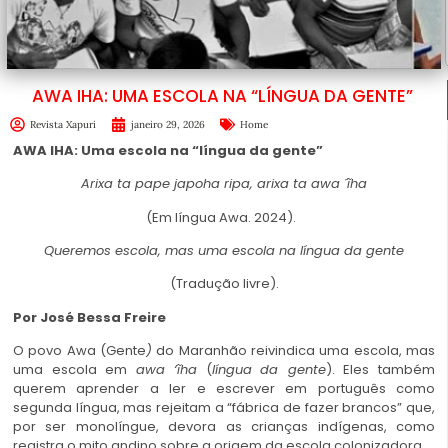
AWA IHA: UMA ESCOLA NA “LÍNGUA DA GENTE”
Revista Xapuri
janeiro 29, 2026
Home
AWA IHA: Uma escola na “língua da gente”
Arixa ta pape japoha ripa, arixa ta awa ´ĩha
(Em língua Awa. 2024).
Queremos escola, mas uma escola na língua da gente
(Tradução livre).
Por José Bessa Freire
O povo Awa (Gente
)
do Maranhão reivindica uma escola, mas
uma escola em
awa ‘ĩha
(
língua
da gente
). Eles também
querem aprender a ler e escrever em português como
segunda língua, mas rejeitam a “fábrica de fazer brancos” que,
por ser monolíngue, devora as crianças indígenas, como
registra o mito andino sobre a origem da escola colonizadora.