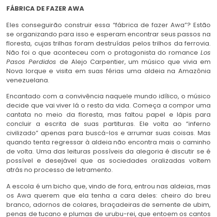
FÁBRICA DE FAZER AWA
Eles conseguirão construir essa “fábrica de fazer Awa”? Estão
se organizando para isso e esperam encontrar seus passos na
floresta, cujas trilhas foram destruídas pelos trilhos da ferrovia.
Não foi o que aconteceu com o protagonista do romance
Los
Pasos Perdidos
de Alejo Carpentier, um músico que vivia em
Nova Iorque e visita em suas férias uma aldeia na Amazônia
venezuelana.
Encantado com a convivência naquele mundo idílico, o músico
decide que vai viver lá o resto da vida. Começa a compor uma
cantata no meio da floresta, mas faltou papel e lápis para
concluir a escrita de suas partituras. Ele volta ao “inferno
civilizado” apenas para buscá-los e arrumar suas coisas. Mas
quando tenta regressar à aldeia não encontra mais o caminho
de volta. Uma das leituras possíveis da alegoria é discutir se é
possível e desejável que as sociedades oralizadas voltem
atrás no processo de letramento.
A escola é um bicho que, vindo de fora, entrou nas aldeias, mas
os Awa querem que ela tenha a cara deles: cheiro do breu
branco, adornos de colares, braçadeiras de semente de ubim,
penas de tucano e plumas de urubu-rei, que entoem os cantos