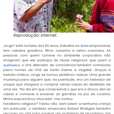
Reprodução: Internet.
Jorge* está na faixa dos 60 anos, trabalha na área empresarial,
tem cabelos grisalhos, filhos casados e netos crescidos. As
pessoas com quem convive no ambiente corporativo não
imaginam que ele participa de rituais religiosos que usam a
, o chá alterador de consciência também conhecido
ayahuasca
pelos nomes de Chá de Santo Daime e Vegetal. Graças à
bebida mística, Jorge se tornou abstêmio radical. Uma grande
mudança para alguém que, na juventude, era um bebedor de
uísque que chegava a comprar várias caixas do destilado de
uma vez. “No dia em que compreendi o que era o álcool, abri as
caixas e comecei a esvaziar as garrafas na pia da cozinha.
Minha esposa ficou chocada”, me contou.
Fanatismo religioso? Talvez não. Sem aderir a nenhuma crença
em particular, o cientista americano Robert Rhatigan também
recorreu ao chá para superar um problema de alcoolismo. Em