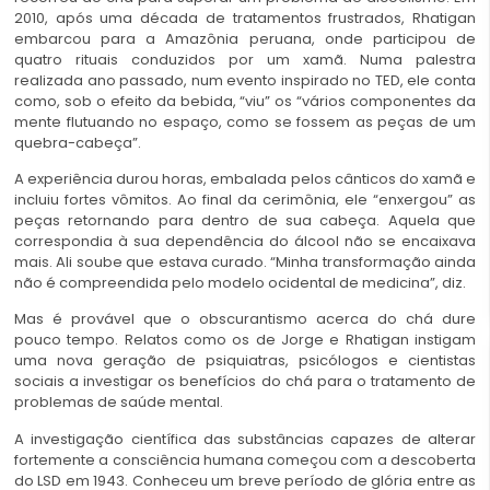
2010, após uma década de tratamentos frustrados, Rhatigan
embarcou para a Amazônia peruana, onde participou de
quatro rituais conduzidos por um xamã. Numa palestra
realizada ano passado, num evento inspirado no TED, ele conta
como, sob o efeito da bebida, “viu” os “vários componentes da
mente flutuando no espaço, como se fossem as peças de um
quebra-cabeça”.
A experiência durou horas, embalada pelos cânticos do xamã e
incluiu fortes vômitos. Ao final da cerimônia, ele “enxergou” as
peças retornando para dentro de sua cabeça. Aquela que
correspondia à sua dependência do álcool não se encaixava
mais. Ali soube que estava curado. “Minha transformação ainda
não é compreendida pelo modelo ocidental de medicina”, diz.
Mas é provável que o obscurantismo acerca do chá dure
pouco tempo. Relatos como os de Jorge e Rhatigan instigam
uma nova geração de psiquiatras, psicólogos e cientistas
sociais a investigar os benefícios do chá para o tratamento de
problemas de saúde mental.
A investigação científica das substâncias capazes de alterar
fortemente a consciência humana começou com a descoberta
do LSD em 1943. Conheceu um breve período de glória entre as