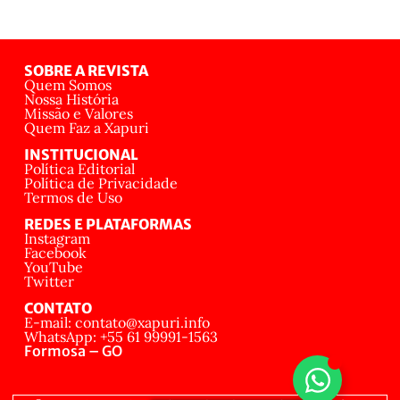
SOBRE A REVISTA
Quem Somos
Nossa História
Missão e Valores
Quem Faz a Xapuri
INSTITUCIONAL
Política Editorial
Política de Privacidade
Termos de Uso
REDES E PLATAFORMAS
Instagram
Facebook
YouTube
Twitter
CONTATO
E-mail: contato@xapuri.info
WhatsApp: +55 61 99991-1563
Formosa – GO