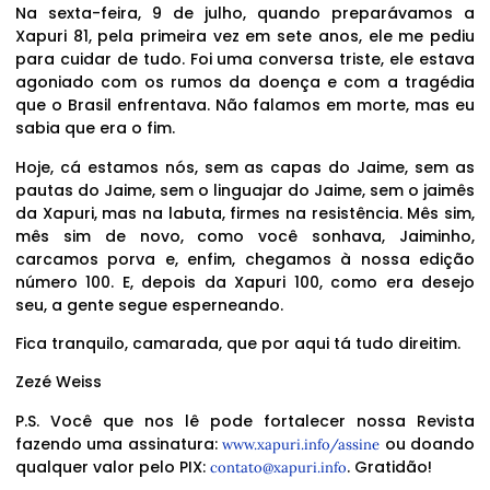
Na sexta-feira, 9 de julho, quando preparávamos a
Xapuri 81, pela primeira vez em sete anos, ele me pediu
para cuidar de tudo. Foi uma conversa triste, ele estava
agoniado com os rumos da doença e com a tragédia
que o Brasil enfrentava. Não falamos em morte, mas eu
sabia que era o fim.
Hoje, cá estamos nós, sem as capas do Jaime, sem as
pautas do Jaime, sem o linguajar do Jaime, sem o jaimês
da Xapuri, mas na labuta, firmes na resistência. Mês sim,
mês sim de novo, como você sonhava, Jaiminho,
carcamos porva e, enfim, chegamos à nossa edição
número 100. E, depois da Xapuri 100, como era desejo
seu, a gente segue esperneando.
Fica tranquilo, camarada, que por aqui tá tudo direitim.
Zezé Weiss
P.S. Você que nos lê pode fortalecer nossa Revista
fazendo uma assinatura:
ou doando
www.xapuri.info/assine
qualquer valor pelo PIX:
. Gratidão!
contato@xapuri.info