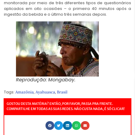
monitorada por meio de três diferentes tipos de questionários
aplicados em oito ocasiões – o primeira 40 minutos após a
ingestão da bebida e o último três semanas depois.
Reprodução: Mongabay.
Tags:
,
,
Amazônia
Ayahuasca
Brasil
GOSTOU DESTA MATÉRIA? ENTÃO, POR FAVOR, PASSA PRA FRENTE.
COMPARTILHE EM TODAS AS SUAS REDES. NÃO CUSTA NADA, É SÓ CLICAR!