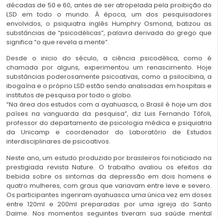
décadas de 50 e 60, antes de ser atropelada pela proibição do
LSD em todo o mundo. À época, um dos pesquisadores
envolvidos, o psiquiatra inglês Humphry Osmond, batizou as
substâncias de “psicodélicas”, palavra derivada do grego que
significa “o que revela a mente”.
Desde o inicio do século, a ciência psicodélica, como é
chamada por alguns, experimentou um renascimento. Hoje
substâncias poderosamente psicoativas, como a psilocibina, a
ibogaína e o próprio LSD estão sendo analisadas em hospitais e
institutos de pesquisa por todo o globo.
“Na área dos estudos com a ayahuasca, o Brasil é hoje um dos
países na vanguarda da pesquisa”, diz Luis Fernando Tófoli,
professor do departamento de psicologia médica e psiquiatria
da Unicamp e coordenador do Laboratório de Estudos
interdisciplinares de psicoativos.
Neste ano, um estudo produzido por brasileiros foi noticiado na
prestigiada revista Nature. O trabalho avaliou os efeitos da
bebida sobre os sintomas da depressão em dois homens e
quatro mulheres, com graus que variavam entre leve e severo.
Os participantes ingeriram ayahuasca uma única vez em doses
entre 120ml e 200ml preparadas por uma igreja do Santo
Daime. Nos momentos seguintes tiveram sua saúde mental