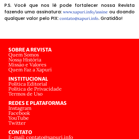
P.S. Você que nos lê pode fortalecer nossa Revista
fazendo uma assinatura:
ou doando
www.xapuri.info/assine
qualquer valor pelo PIX:
. Gratidão!
contato@xapuri.info
SOBRE A REVISTA
Quem Somos
Nossa História
Missão e Valores
Quem Faz a Xapuri
INSTITUCIONAL
Política Editorial
Política de Privacidade
Termos de Uso
REDES E PLATAFORMAS
Instagram
Facebook
YouTube
Twitter
CONTATO
E-mail: contato@xapuri.info