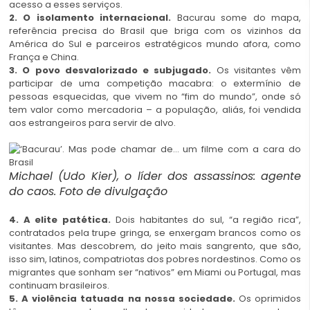
acesso a esses serviços.
2. O isolamento internacional.
Bacurau some do mapa,
referência precisa do Brasil que briga com os vizinhos da
América do Sul e parceiros estratégicos mundo afora, como
França e China.
3. O povo desvalorizado e subjugado.
Os visitantes vêm
participar de uma competição macabra: o extermínio de
pessoas esquecidas, que vivem no “fim do mundo”, onde só
tem valor como mercadoria – a população, aliás, foi vendida
aos estrangeiros para servir de alvo.
Michael (Udo Kier), o líder dos assassinos: agente
do caos. Foto de divulgação
4. A elite patética.
Dois habitantes do sul, “a região rica”,
contratados pela trupe gringa, se enxergam brancos como os
visitantes. Mas descobrem, do jeito mais sangrento, que são,
isso sim, latinos, compatriotas dos pobres nordestinos. Como os
migrantes que sonham ser “nativos” em Miami ou Portugal, mas
continuam brasileiros.
5. A violência tatuada na nossa sociedade.
Os oprimidos