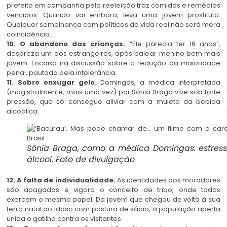
prefeito em campanha pela reeleição traz comidas e remédios
vencidos. Quando vai embora, leva uma jovem prostituta.
Qualquer semelhança com políticos da vida real não será mera
coincidência.
10. O abandono das crianças.
“Ele parecia ter 16 anos”,
despreza um dos estrangeiros, após balear menino bem mais
jovem. Encaixa na discussão sobre a redução da maioridade
penal, pautada pela intolerância.
11. Sobre enxugar gelo.
Domingas, a médica interpretada
(magistralmente, mais uma vez) por Sônia Braga vive sob forte
pressão, que só consegue aliviar com a muleta da bebida
alcoólica.
Sônia Braga, como a médica Domingas: estres
álcool. Foto de divulgação
12. A falta de individualidade.
As identidades dos moradores
são apagadas e vigora o conceito de tribo, onde todos
exercem o mesmo papel. Da jovem que chegou de volta à sua
terra natal ao idoso com postura de sábio, a população aperta
unida o gatilho contra os visitantes.