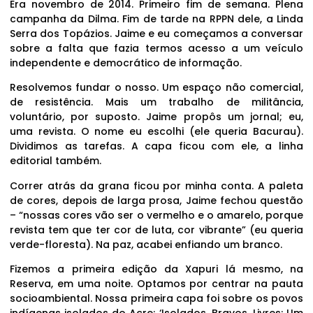
Era novembro de 2014. Primeiro fim de semana. Plena
campanha da Dilma. Fim de tarde na RPPN dele, a Linda
Serra dos Topázios. Jaime e eu começamos a conversar
sobre a falta que fazia termos acesso a um veículo
independente e democrático de informação.
Resolvemos fundar o nosso. Um espaço não comercial,
de resistência. Mais um trabalho de militância,
voluntário, por suposto. Jaime propôs um jornal; eu,
uma revista. O nome eu escolhi (ele queria Bacurau).
Dividimos as tarefas. A capa ficou com ele, a linha
editorial também.
Correr atrás da grana ficou por minha conta. A paleta
de cores, depois de larga prosa, Jaime fechou questão
– “nossas cores vão ser o vermelho e o amarelo, porque
revista tem que ter cor de luta, cor vibrante” (eu queria
verde-floresta). Na paz, acabei enfiando um branco.
Fizemos a primeira edição da Xapuri lá mesmo, na
Reserva, em uma noite. Optamos por centrar na pauta
socioambiental. Nossa primeira capa foi sobre os povos