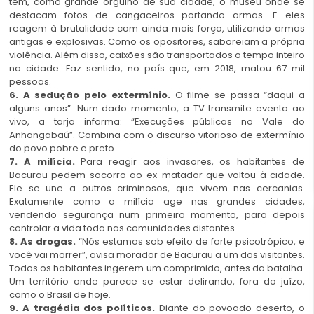
têm, como grande orgulho de sua cidade, o museu onde se
destacam fotos de cangaceiros portando armas. E eles
reagem à brutalidade com ainda mais força, utilizando armas
antigas e explosivas. Como os opositores, saboreiam a própria
violência. Além disso, caixões são transportados o tempo inteiro
na cidade. Faz sentido, no país que, em 2018, matou 67 mil
pessoas.
6. A sedução pelo extermínio.
O filme se passa “daqui a
alguns anos”. Num dado momento, a TV transmite evento ao
vivo, a tarja informa: “Execuções públicas no Vale do
Anhangabaú”. Combina com o discurso vitorioso de extermínio
do povo pobre e preto.
7. A milícia.
Para reagir aos invasores, os habitantes de
Bacurau pedem socorro ao ex-matador que voltou à cidade.
Ele se une a outros criminosos, que vivem nas cercanias.
Exatamente como a milícia age nas grandes cidades,
vendendo segurança num primeiro momento, para depois
controlar a vida toda nas comunidades distantes.
8. As drogas.
“Nós estamos sob efeito de forte psicotrópico, e
você vai morrer”, avisa morador de Bacurau a um dos visitantes.
Todos os habitantes ingerem um comprimido, antes da batalha.
Um território onde parece se estar delirando, fora do juízo,
como o Brasil de hoje.
9. A tragédia dos políticos.
Diante do povoado deserto, o