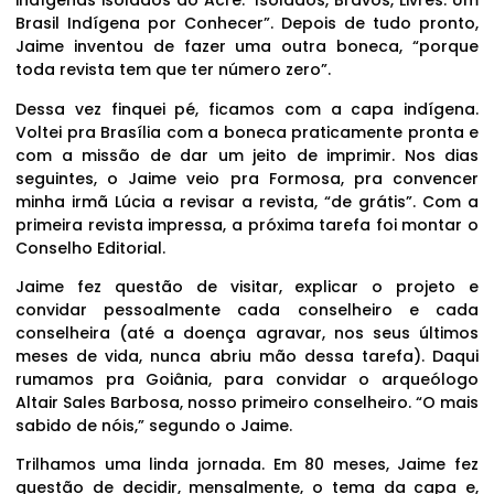
indígenas isolados do Acre: ‘Isolados, Bravos, Livres: Um
Brasil Indígena por Conhecer”. Depois de tudo pronto,
Jaime inventou de fazer uma outra boneca, “porque
toda revista tem que ter número zero”.
Dessa vez finquei pé, ficamos com a capa indígena.
Voltei pra Brasília com a boneca praticamente pronta e
com a missão de dar um jeito de imprimir. Nos dias
seguintes, o Jaime veio pra Formosa, pra convencer
minha irmã Lúcia a revisar a revista, “de grátis”. Com a
primeira revista impressa, a próxima tarefa foi montar o
Conselho Editorial.
Jaime fez questão de visitar, explicar o projeto e
convidar pessoalmente cada conselheiro e cada
conselheira (até a doença agravar, nos seus últimos
meses de vida, nunca abriu mão dessa tarefa). Daqui
rumamos pra Goiânia, para convidar o arqueólogo
Altair Sales Barbosa, nosso primeiro conselheiro. “O mais
sabido de nóis,” segundo o Jaime.
Trilhamos uma linda jornada. Em 80 meses, Jaime fez
questão de decidir, mensalmente, o tema da capa e,