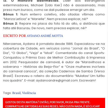
13. O monstro adormecido.
Líder dos estrangeiros
exterminadores, Michael (Udo Kier) não é assassinado, mas
preso num buraco, como se dali pudesse emergir um dia.
Bônus 1:
Num enterro coletivo, são citadas vítimas como
“Mariza Letícia” e “Marielle”. Nem precisa explicar, né?
Bônus 2:
Repare na placa da foto lá do alto, a distância que
falta até Bacurau. De novo, nem precisa explicar, né?
ESCRITO POR
AYDANO ANDRÉ MOTTA
Niteroiense, Aydano é jornalista desde 1986. Especializou-se na
cobertura de Cidade, em veículos como “Jornal do Brasil”, “O
Dia”, “O Globo”, “Veja” e “Istoé”. Comentarista do canal Sportv.
Conquistou o Prêmio Esso de Melhor Contribuição à Imprensa
em 2012. Pesquisador de carnaval, é autor de “Maravilhosa e
soberana – Histórias da Beija-Flor” e “Onze mulheres incríveis
do carnaval carioca”, da coleção Cadernos de Samba (Verso
Brasil). Escreveu o roteiro do documentário “Mulatas! Um tufão
nos quadris”. E-mail: aydanoandre@gmail.com. Escrevam!
Tags:
,
Brasil
Violência
GOSTOU DESTA MATÉRIA? ENTÃO, POR FAVOR, PASSA PRA FRENTE.
COMPARTILHE EM TODAS AS SUAS REDES. NÃO CUSTA NADA, É SÓ CLICAR!