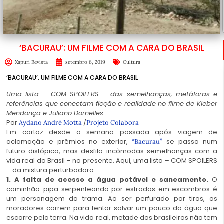
‘BACURAU’: UM FILME COM A CARA DO BRASIL
Xapuri Revista
setembro 6, 2019
Cultura
‘BACURAU’. UM FILME COM A CARA DO BRASIL
Uma lista – COM SPOILERS – das semelhanças, metáforas e
referências que conectam ficção e realidade no filme de Kleber
Mendonça e Juliano Dornelles
Por
/
Aydano André Motta
Projeto Colabora
Em cartaz desde a semana passada após viagem de
aclamação e prêmios no exterior,
se passa num
“Bacurau”
futuro distópico, mas desfila incômodas semelhanças com a
vida real do Brasil – no presente. Aqui, uma lista – COM SPOILERS
– da mistura perturbadora.
1. A falta de acesso a água potável e saneamento.
O
caminhão-pipa serpenteando por estradas em escombros é
um personagem da trama. Ao ser perfurado por tiros, os
moradores correm para tentar salvar um pouco da água que
escorre pela terra. Na vida real, metade dos brasileiros não tem