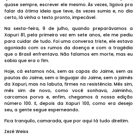
quase sempre, escrever ele mesmo. Às vezes, ligava pra
falar da ótima ideia que teve, às vezes sumia e, no dia
certo, lá vinha o texto pronto, impecável.
Na sexta-feira, 9 de julho, quando preparávamos a
Xapuri 81, pela primeira vez em sete anos, ele me pediu
para cuidar de tudo. Foi uma conversa triste, ele estava
agoniado com os rumos da doença e com a tragédia
que o Brasil enfrentava. Não falamos em morte, mas eu
sabia que era o fim.
Hoje, cá estamos nós, sem as capas do Jaime, sem as
pautas do Jaime, sem o linguajar do Jaime, sem o jaimês
da Xapuri, mas na labuta, firmes na resistência. Mês sim,
mês sim de novo, como você sonhava, Jaiminho,
carcamos porva e, enfim, chegamos à nossa edição
número 100. E, depois da Xapuri 100, como era desejo
seu, a gente segue esperneando.
Fica tranquilo, camarada, que por aqui tá tudo direitim.
Zezé Weiss