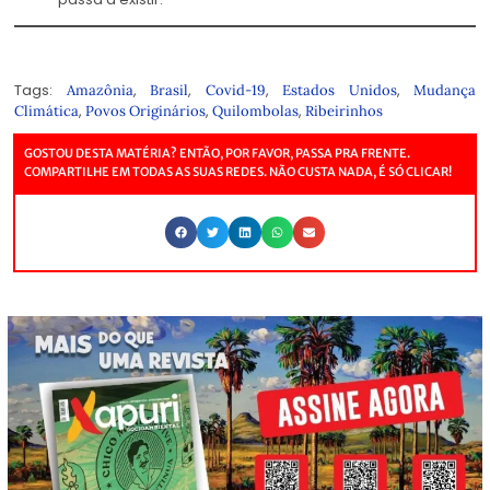
Banzeiro Òkòtó – Uma Viagem à Amazônia Centro do Mundo
.
De Eliane Brum.
Companhia das Letras, 294 pág., R$ 70.
Tags:
,
,
,
,
Amazônia
Brasil
Covid-19
Estados Unidos
Mudança
,
,
,
Climática
Povos Originários
Quilombolas
Ribeirinhos
GOSTOU DESTA MATÉRIA? ENTÃO, POR FAVOR, PASSA PRA FRENTE.
COMPARTILHE EM TODAS AS SUAS REDES. NÃO CUSTA NADA, É SÓ CLICAR!