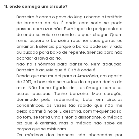
11. onde começa um círculo?
Banzeiro é como o povo do Xingu chama o território
de brabeza do rio. É onde com sorte se pode
passar, com azar não. É um lugar de perigo entre o
de onde se veio e o aonde se quer chegar. Quem
rema espera o banzeiro recolher suas garras ou
amainar. E silencia porque o barco pode ser virado
ou puxado para baixo de repente. Silencia para não
acordar a raiva do rio.
Não há sinônimos para banzeiro. Nem tradução.
Banzeiro é aquele que é. E só é onde é.
Desde que me mudei para a Amazônia, em agosto
de 2017, o banzeiro se mudou do rio para dentro de
mim. Não tenho fígado, rins, estômago como as
outras pessoas. Tenho banzeiro. Meu coração,
dominado pelo redemunho, bate em círculos
concêntricos, às vezes tão rápido que não me
deixa dormir à noite. E desafina, com frequência sai
do tom, se torna uma sinfonia dissonante, o médico
diz que é arritmia, mas o médico não sabe de
corpos que se misturam.
Os médicos dos brancos são obcecados por