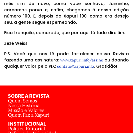
mês sim de novo, como você sonhava, Jaiminho,
carcamos porva e, enfim, chegamos à nossa edição
número 100. E, depois da Xapuri 100, como era desejo
seu, a gente segue esperneando.
Fica tranquilo, camarada, que por aqui tá tudo direitim.
Zezé Weiss
P.S. Você que nos lê pode fortalecer nossa Revista
fazendo uma assinatura:
ou doando
www.xapuri.info/assine
qualquer valor pelo PIX:
. Gratidão!
contato@xapuri.info
SOBRE A REVISTA
Quem Somos
Nossa História
Missão e Valores
Quem Faz a Xapuri
INSTITUCIONAL
Política Editorial