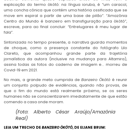
explicação do termo òkòtó: na língua ioruba, é “um caracol,
uma concha cônica que contém uma história ossificada que se
move em espiral a partir de uma base de pilão”. “Amazônia
Centro do Mundo é banzeiro em transfiguração para òkòtó”,
escreve, para ao final concluir: “Entrelugares é meu lugar de
fala”.
Sintonizada no tempo presente, a narrativa guarda momentos
de choque, como a presença constante do fotógrafo Lilo
Clareto, que acompanhou grande parte da trajetória
jornalística da autora (inclusive na mudança para Altamira),
assina todas as fotos do caderno de imagem e… morreu de
Covid-19 em 2021.
No mais, a grande meta cumprida de
Banzeiro Òkòtó
é reunir
um conjunto polpudo de evidências, quando não provas, de
que o fim do mundo está realmente próximo, se os seres
humanes não se conscientizarem imediatamente de que estão
comendo a casa onde moram.
(Foto: Alberto César Araújo/Amazônia
Real)
LEIA UM TRECHO DE
BANZEIRO ÒKÒTÓ
, DE ELIANE BRUM: