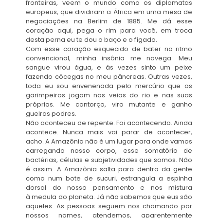
fronteiras, veem o mundo como os diplomatas
europeus, que dividiram a África em uma mesa de
negociações na Berlim de 1885. Me dá esse
coração aqui, pega o rim para você, em troca
desta perna eu te dou o baço e o fígado.
Com esse coração esquecido de bater no ritmo
convencional, minha insônia me navega. Meu
sangue virou água, e às vezes sinto um peixe
fazendo cócegas no meu pâncreas. Outras vezes,
toda eu sou envenenada pelo mercúrio que os
garimpeiros jogam nas veias do rio e nas suas
próprias. Me contorço, viro mutante e ganho
guelras podres.
Não aconteceu de repente. Foi acontecendo. Ainda
acontece. Nunca mais vai parar de acontecer,
acho. A Amazônia não é um lugar para onde vamos
carregando nosso corpo, esse somatório de
bactérias, células e subjetividades que somos. Não
é assim. A Amazônia salta para dentro da gente
como num bote de sucuri, estrangula a espinha
dorsal do nosso pensamento e nos mistura
à medula do planeta. Já não sabemos que eus são
aqueles. As pessoas seguem nos chamando por
nossos nomes, atendemos, aparentemente