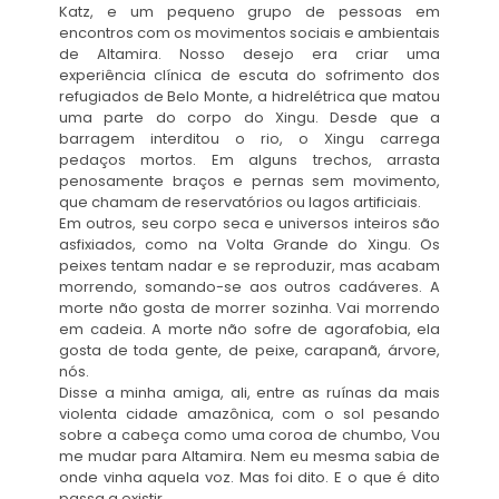
Katz, e um pequeno grupo de pessoas em
encontros com os movimentos sociais e ambientais
de Altamira. Nosso desejo era criar uma
experiência clínica de escuta do sofrimento dos
refugiados de Belo Monte, a hidrelétrica que matou
uma parte do corpo do Xingu. Desde que a
barragem interditou o rio, o Xingu carrega
pedaços mortos. Em alguns trechos, arrasta
penosamente braços e pernas sem movimento,
que chamam de reservatórios ou lagos artificiais.
Em outros, seu corpo seca e universos inteiros são
asfixiados, como na Volta Grande do Xingu. Os
peixes tentam nadar e se reproduzir, mas acabam
morrendo, somando-se aos outros cadáveres. A
morte não gosta de morrer sozinha. Vai morrendo
em cadeia. A morte não sofre de agorafobia, ela
gosta de toda gente, de peixe, carapanã, árvore,
nós.
Disse a minha amiga, ali, entre as ruínas da mais
violenta cidade amazônica, com o sol pesando
sobre a cabeça como uma coroa de chumbo, Vou
me mudar para Altamira. Nem eu mesma sabia de
onde vinha aquela voz. Mas foi dito. E o que é dito
passa a existir.