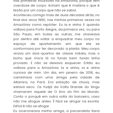
nas primeiras incursões na Amazônia, porque têm
overdose de corpo. Acham que é malária o que é
tesão por um corpo que não se sabia.
Aconteceu comigo mais de duas décadas atrás, no
final dos anos 1990, nas minhas primeiras vezes na
Amazônia como repórter. Eu ia e vinha. E quando
voltava para Porto Alegre, da primeira vez, ou para
São Paulo, em todas as outras, me chaveava
por dentro até voltar a enquadrar meu corpo no
espaço de apartamento em que ele se
conformava por ter decorado a planta. Meu corpo
virava um dois-quartos de classe média, mas o
bicho que mora lá no fundo bem fundo tinha
provado. E não se deixava esquecer. Então eu
voltava para a Amazônia. Ia e vinha, ia e vinha
curiosa de mim. Um dia, em janeiro de 2016, eu
caminhava com uma amiga pela cidade de
Altamira, no Pará. Era estação de chuva, mas
estava seco. Os Yudjá da Volta Grande do Xingu
chamaram aquele de O Ano do Fim do Mundo.
Conto o porquê em outra volta do banzeiro, caso
não me afogue antes. É fácil se afogar na escrita.
Difícil é não se afogar.
Eu ciceroneava minha amiga, a psicanalista Ilana