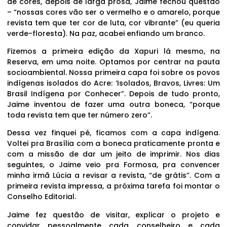
de cores, depois de larga prosa, Jaime fechou questão
– “nossas cores vão ser o vermelho e o amarelo, porque
revista tem que ter cor de luta, cor vibrante” (eu queria
verde-floresta). Na paz, acabei enfiando um branco.
Fizemos a primeira edição da Xapuri lá mesmo, na
Reserva, em uma noite. Optamos por centrar na pauta
socioambiental. Nossa primeira capa foi sobre os povos
indígenas isolados do Acre: ‘Isolados, Bravos, Livres: Um
Brasil Indígena por Conhecer”. Depois de tudo pronto,
Jaime inventou de fazer uma outra boneca, “porque
toda revista tem que ter número zero”.
Dessa vez finquei pé, ficamos com a capa indígena.
Voltei pra Brasília com a boneca praticamente pronta e
com a missão de dar um jeito de imprimir. Nos dias
seguintes, o Jaime veio pra Formosa, pra convencer
minha irmã Lúcia a revisar a revista, “de grátis”. Com a
primeira revista impressa, a próxima tarefa foi montar o
Conselho Editorial.
Jaime fez questão de visitar, explicar o projeto e
convidar pessoalmente cada conselheiro e cada