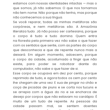
estamos com nossas identidades intactas — mas o
que somos, já não sabemos. O que nos tornamos
não tem nome. Não porque não tenha, mas porque
não conhecemos a sua língua.
Se você reparar, todas as minhas metáforas são
corpóreas, e nem metáforas são. A Amazônia
literaliza tudo. Já não posso ser cartesiana, porque
o corpo é tudo e tudo domina. Quem entra
na floresta pela primeira vez não sabe o que fazer
com os sentidos que sente, com as partes do corpo
que desconhecia e que de repente nunca mais a
deixará. Em algum momento, adoecem, porque
o corpo da cidade, acostumado a fingir que não
existe, para poder se robotizar diante do
computador, não sabe o que fazer de si.
Esse corpo se ocupava em dez por cento, porque
reprimido de tudo, e agora todos os cem por cento
lhe chegam de uma vez. E sua de pingar no chão e
coça de picadas de piuns e se corta nos tucuns e
se arrepia com a água do rio e se encharca de
desejo por corpos que não estavam no cardápio. É
muito de um tudo de repente. As pessoas da
cidade passam mal, se sentem doentes