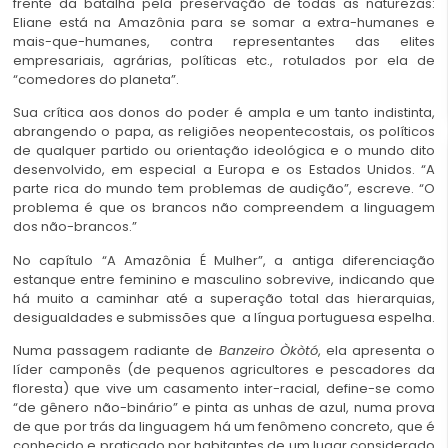
frente da batalha pela preservação de todas as naturezas:
Eliane está na Amazônia para se somar a extra-humanes e
mais-que-humanes, contra representantes das elites
empresariais, agrárias, políticas etc., rotulados por ela de
“comedores do planeta”.
Sua crítica aos donos do poder é ampla e um tanto indistinta,
abrangendo o papa, as religiões neopentecostais, os políticos
de qualquer partido ou orientação ideológica e o mundo dito
desenvolvido, em especial a Europa e os Estados Unidos. “A
parte rica do mundo tem problemas de audição”, escreve. “O
problema é que os brancos não compreendem a linguagem
dos não-brancos.”
No capítulo “A Amazônia É Mulher”, a antiga diferenciação
estanque entre feminino e masculino sobrevive, indicando que
há muito a caminhar até a superação total das hierarquias,
desigualdades e submissões que a língua portuguesa espelha.
Numa passagem radiante de
Banzeiro Òkòtó
, ela apresenta o
líder camponês (de pequenos agricultores e pescadores da
floresta) que vive um casamento inter-racial, define-se como
“de gênero não-binário” e pinta as unhas de azul, numa prova
de que por trás da linguagem há um fenômeno concreto, que é
conhecido e praticado por habitantes de um lugar considerado