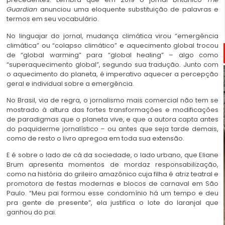
Guardian
anunciou uma eloquente substituição de palavras e
termos em seu vocabulário.
No linguajar do jornal, mudança climática virou “emergência
climática” ou “colapso climático” e aquecimento global trocou
de “global warming” para “global healing” – algo como
“superaquecimento global”, segundo sua tradução. Junto com
o aquecimento do planeta, é imperativo aquecer a percepção
geral e individual sobre a emergência.
No Brasil, via de regra, o jornalismo mais comercial não tem se
mostrado à altura das fortes transformações e modificações
de paradigmas que o planeta vive, e que a autora capta antes
do paquiderme jornalístico – ou antes que seja tarde demais,
como de resto o livro apregoa em toda sua extensão.
E é sobre o lado de cá da sociedade, o lado urbano, que Eliane
Brum apresenta momentos de mordaz responsabilização,
como na história do grileiro amazônico cuja filha é atriz teatral e
promotora de festas modernas e blocos de carnaval em São
Paulo. “Meu pai formou esse condomínio há um tempo e deu
pra gente de presente”, ela justifica o lote do laranjal que
ganhou do pai.