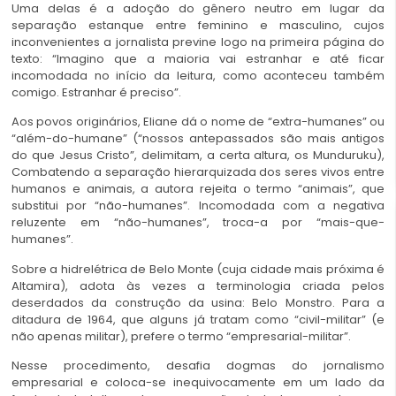
Uma delas é a adoção do gênero neutro em lugar da
separação estanque entre feminino e masculino, cujos
inconvenientes a jornalista previne logo na primeira página do
texto: “Imagino que a maioria vai estranhar e até ficar
incomodada no início da leitura, como aconteceu também
comigo. Estranhar é preciso”.
Aos povos originários, Eliane dá o nome de “extra-humanes” ou
“além-do-humane” (“nossos antepassados são mais antigos
do que Jesus Cristo”, delimitam, a certa altura, os Munduruku),
Combatendo a separação hierarquizada dos seres vivos entre
humanos e animais, a autora rejeita o termo “animais”, que
substitui por “não-humanes”. Incomodada com a negativa
reluzente em “não-humanes”, troca-a por “mais-que-
humanes”.
Sobre a hidrelétrica de Belo Monte (cuja cidade mais próxima é
Altamira), adota às vezes a terminologia criada pelos
deserdados da construção da usina: Belo Monstro. Para a
ditadura de 1964, que alguns já tratam como “civil-militar” (e
não apenas militar), prefere o termo “empresarial-militar”.
Nesse procedimento, desafia dogmas do jornalismo
empresarial e coloca-se inequivocamente em um lado da