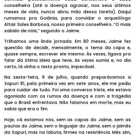
conselheira (até a doença agravar, nos seus últimos
meses de vida, nunca abriu mão dessa tarefa). Daqui
rumamos pra Goiânia, para convidar o arqueólogo
Altair Sales Barbosa, nosso primeiro conselheiro. “O mais
sabido de nóis,” segundo o Jaime.
Trilhamos uma linda jornada. Em 80 meses, Jaime fez
questão de decidir, mensalmente, o tema da capa e,
quase sempre, escrever ele mesmo. Às vezes, ligava pra
falar da ótima ideia que teve, às vezes sumia e, no dia
certo, lá vinha o texto pronto, impecável.
Na sexta-feira, 9 de julho, quando preparávamos a
Xapuri 81, pela primeira vez em sete anos, ele me pediu
para cuidar de tudo. Foi uma conversa triste, ele estava
agoniado com os rumos da doença e com a tragédia
que o Brasil enfrentava. Não falamos em morte, mas eu
sabia que era o fim.
Hoje, cá estamos nós, sem as capas do Jaime, sem as
pautas do Jaime, sem o linguajar do Jaime, sem o jaimês
da Xapuri, mas na labuta, firmes na resistência. Mês sim,