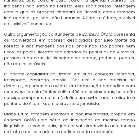
humanas, uma coisa e outra coisa. Há apenas natureza. Os
indígenas não estão na floresta, eles são floresta. Interagem
com o que os brancos chamam de floresta, como também
interagem as pessoas não humanas. A floresta é tudo, o visível
e o invisível”, conceitua.
Outra argumentação contundente de
Banzeiro Òkòtó
apresenta
os “convertidos-em-pobres”: desalojados por Belo Monte da
floresta e das margens dos rios, onde não são pobres nem
ricos, os povos-floresta são atirados às periferias de Altamira,
passam a precisar de dinheiro e se tornam, portanto, pobres,
não raro miseráveis.
O pacote capitalista cai inteiro em suas cabeças: moradia,
transporte, emprego, patrão. “Ser rico é não precisar de
dinheiro”, argumenta a autora, em formulação aprendida com
os povos-floresta. “Antes colhia 400 melancias boas, hoje não
consigo comprar uma ruim”, define um ex-beiradeiro atirado à
periferia de Altamira, em entrevista à jornalista.
Eliane Brum, também escritora e documentarista, propõe em
Banzeiro Òkòtó
uma série de inovações ao mesmo tempo
linguísticas e conceituais, que ela vai introduzindo aos poucos
no texto e passa a adotar a partir de cada explicação.