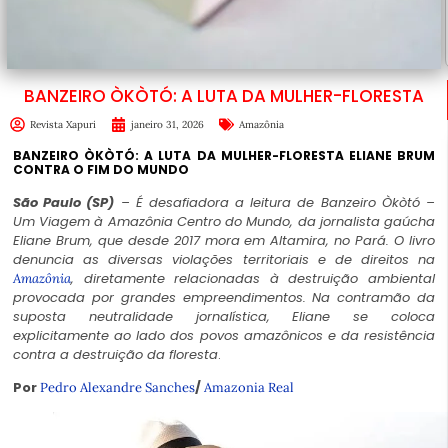
BANZEIRO ÒKÒTÓ: A LUTA DA MULHER-FLORESTA
Revista Xapuri
janeiro 31, 2026
Amazônia
BANZEIRO ÒKÒTÓ: A LUTA DA MULHER-FLORESTA ELIANE BRUM
CONTRA O FIM DO MUNDO
São Paulo (SP)
– É desafiadora a leitura de Banzeiro Òkòtó –
Um Viagem à Amazônia Centro do Mundo, da jornalista gaúcha
Eliane Brum, que desde 2017 mora em Altamira, no Pará. O livro
denuncia as diversas violações territoriais e de direitos na
, diretamente relacionadas à destruição ambiental
Amazônia
provocada por grandes empreendimentos. Na contramão da
suposta neutralidade jornalística, Eliane se coloca
explicitamente ao lado dos povos amazônicos e da resistência
contra a destruição da floresta
.
Por
/
Pedro Alexandre Sanches
Amazonia Real