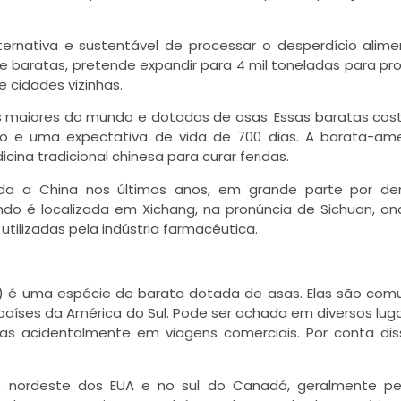
rnativa e sustentável de processar o desperdício alime
e baratas, pretende expandir para 4 mil toneladas para pr
e cidades vizinhas.
s maiores do mundo e dotadas de asas. Essas baratas c
o e uma expectativa de vida de 700 dias. A barata-ame
na tradicional chinesa para curar feridas.
da a China nos últimos anos, em grande parte por d
do é localizada em Xichang, na pronúncia de Sichuan, on
tilizadas pela indústria farmacêutica.
) é uma espécie de barata dotada de asas. Elas são co
s países da América do Sul. Pode ser achada em diversos lug
as acidentalmente em viagens comerciais. Por conta di
no nordeste dos EUA e no sul do Canadá, geralmente pe