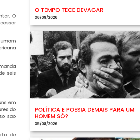
O TEMPO TECE DEVAGAR
ntar. O
06/08/2026
ocessar
ostumam
ricana
emanda
de seis
muns em
POLÍTICA E POESIA DEMAIS PARA UM
ares do
HOMEM SÓ?
sso são
05/08/2026
rto de