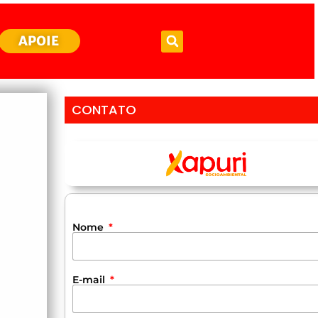
APOIE
CONTATO
Nome
E-mail