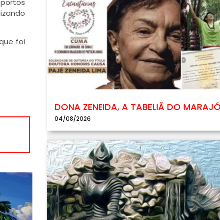
 portos
lizando
que foi
DONA ZENEIDA, A TABELIÃ DO MARAJ
04/08/2026