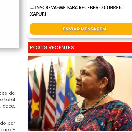
INSCREVA-ME PARA RECEBER O CORREIO
XAPURI
ENVIAR MENSAGEM
POSTS RECENTES
hões de
o total
, doce,
ado por
o meio-