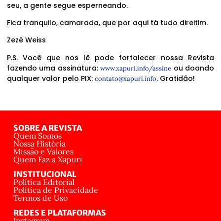
seu, a gente segue esperneando.
Fica tranquilo, camarada, que por aqui tá tudo direitim.
Zezé Weiss
P.S. Você que nos lê pode fortalecer nossa Revista
fazendo uma assinatura:
ou doando
www.xapuri.info/assine
qualquer valor pelo PIX:
. Gratidão!
contato@xapuri.info
SOBRE A REVISTA
Quem Somos
Nossa História
Missão e Valores
Quem Faz a Xapuri
INSTITUCIONAL
Política Editorial
Política de Privacidade
Termos de Uso
REDES E PLATAFORMAS
Instagram