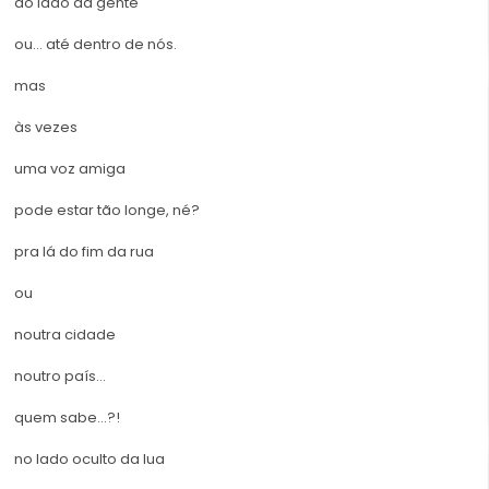
do lado da gente
ou… até dentro de nós.
mas
às vezes
uma voz amiga
pode estar tão longe, né?
pra lá do fim da rua
ou
noutra cidade
noutro país…
quem sabe…?!
no lado oculto da lua