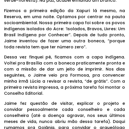
verde-floresta). Na paz, acabei enfiando um branco.
Fizemos a primeira edição da Xapuri lá mesmo, na
Reserva, em uma noite. Optamos por centrar na pauta
socioambiental. Nossa primeira capa foi sobre os povos
indígenas isolados do Acre: ‘Isolados, Bravos, Livres: Um
Brasil Indígena por Conhecer”. Depois de tudo pronto,
Jaime inventou de fazer uma outra boneca, “porque
toda revista tem que ter número zero”.
Dessa vez finquei pé, ficamos com a capa indígena.
Voltei pra Brasília com a boneca praticamente pronta e
com a missão de dar um jeito de imprimir. Nos dias
seguintes, o Jaime veio pra Formosa, pra convencer
minha irmã Lúcia a revisar a revista, “de grátis”. Com a
primeira revista impressa, a próxima tarefa foi montar o
Conselho Editorial.
Jaime fez questão de visitar, explicar o projeto e
convidar pessoalmente cada conselheiro e cada
conselheira (até a doença agravar, nos seus últimos
meses de vida, nunca abriu mão dessa tarefa). Daqui
rumamos pra Goiânia, para convidar o arqueólogo