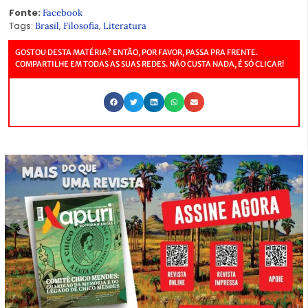
Fonte:
Facebook
Tags:
,
,
Brasil
Filosofia
Literatura
GOSTOU DESTA MATÉRIA? ENTÃO, POR FAVOR, PASSA PRA FRENTE.
COMPARTILHE EM TODAS AS SUAS REDES. NÃO CUSTA NADA, É SÓ CLICAR!