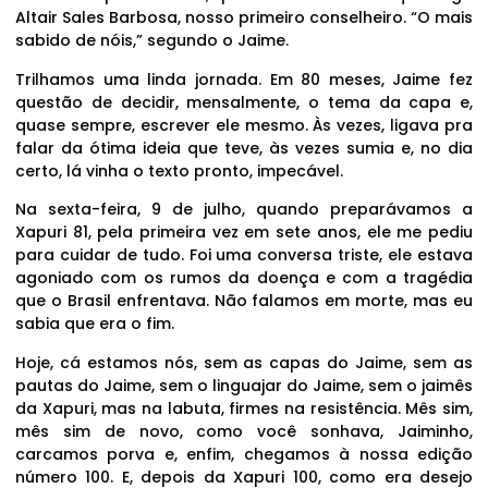
Altair Sales Barbosa, nosso primeiro conselheiro. “O mais
sabido de nóis,” segundo o Jaime.
Trilhamos uma linda jornada. Em 80 meses, Jaime fez
questão de decidir, mensalmente, o tema da capa e,
quase sempre, escrever ele mesmo. Às vezes, ligava pra
falar da ótima ideia que teve, às vezes sumia e, no dia
certo, lá vinha o texto pronto, impecável.
Na sexta-feira, 9 de julho, quando preparávamos a
Xapuri 81, pela primeira vez em sete anos, ele me pediu
para cuidar de tudo. Foi uma conversa triste, ele estava
agoniado com os rumos da doença e com a tragédia
que o Brasil enfrentava. Não falamos em morte, mas eu
sabia que era o fim.
Hoje, cá estamos nós, sem as capas do Jaime, sem as
pautas do Jaime, sem o linguajar do Jaime, sem o jaimês
da Xapuri, mas na labuta, firmes na resistência. Mês sim,
mês sim de novo, como você sonhava, Jaiminho,
carcamos porva e, enfim, chegamos à nossa edição
número 100. E, depois da Xapuri 100, como era desejo