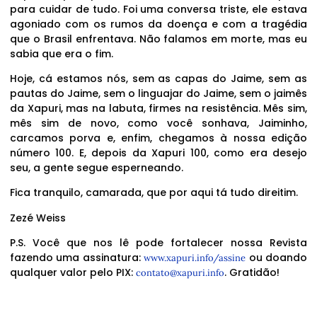
para cuidar de tudo. Foi uma conversa triste, ele estava
agoniado com os rumos da doença e com a tragédia
que o Brasil enfrentava. Não falamos em morte, mas eu
sabia que era o fim.
Hoje, cá estamos nós, sem as capas do Jaime, sem as
pautas do Jaime, sem o linguajar do Jaime, sem o jaimês
da Xapuri, mas na labuta, firmes na resistência. Mês sim,
mês sim de novo, como você sonhava, Jaiminho,
carcamos porva e, enfim, chegamos à nossa edição
número 100. E, depois da Xapuri 100, como era desejo
seu, a gente segue esperneando.
Fica tranquilo, camarada, que por aqui tá tudo direitim.
Zezé Weiss
P.S. Você que nos lê pode fortalecer nossa Revista
fazendo uma assinatura:
ou doando
www.xapuri.info/assine
qualquer valor pelo PIX:
. Gratidão!
contato@xapuri.info