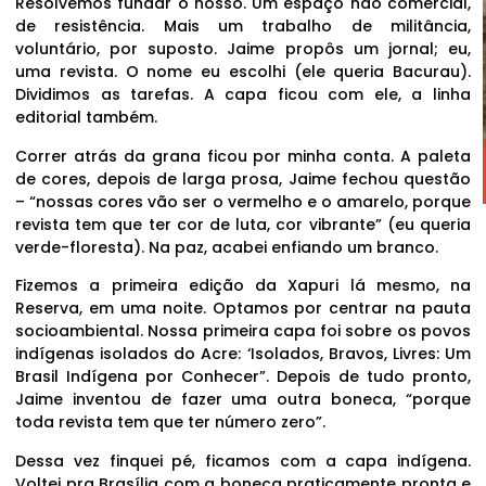
Resolvemos fundar o nosso. Um espaço não comercial,
de resistência. Mais um trabalho de militância,
voluntário, por suposto. Jaime propôs um jornal; eu,
uma revista. O nome eu escolhi (ele queria Bacurau).
Dividimos as tarefas. A capa ficou com ele, a linha
editorial também.
Correr atrás da grana ficou por minha conta. A paleta
de cores, depois de larga prosa, Jaime fechou questão
– “nossas cores vão ser o vermelho e o amarelo, porque
revista tem que ter cor de luta, cor vibrante” (eu queria
verde-floresta). Na paz, acabei enfiando um branco.
Fizemos a primeira edição da Xapuri lá mesmo, na
Reserva, em uma noite. Optamos por centrar na pauta
socioambiental. Nossa primeira capa foi sobre os povos
indígenas isolados do Acre: ‘Isolados, Bravos, Livres: Um
Brasil Indígena por Conhecer”. Depois de tudo pronto,
Jaime inventou de fazer uma outra boneca, “porque
toda revista tem que ter número zero”.
Dessa vez finquei pé, ficamos com a capa indígena.
Voltei pra Brasília com a boneca praticamente pronta e