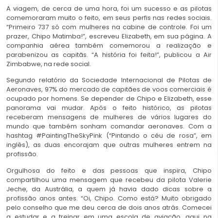
A viagem, de cerca de uma hora, foi um sucesso e as pilotas
comemoraram muito o feito, em seus perfis nas redes sociais.
“Primeiro 737 só com mulheres na cabine de controle. Foi um
prazer, Chipo Matimba!”, escreveu Elizabeth, em sua página. A
companhia aérea também comemorou a realização e
parabenizou as capitãs. “A história foi feita!”, publicou a Air
Zimbabwe, na rede social.
Segundo relatório da Sociedade Internacional de Pilotas de
Aeronaves, 97% do mercado de capitães de voos comerciais é
ocupado por homens. Se depender de Chipo e Elizabeth, esse
panorama vai mudar. Após o feito histórico, as pilotas
receberam mensagens de mulheres de vários lugares do
mundo que também sonham comandar aeronaves. Com a
hashtag #PaintingTheSkyPink (“Pintando o céu de rosa”, em
inglês), as duas encorajam que outras mulheres entrem na
profissão.
Orgulhosa do feito e das pessoas que inspira, Chipo
compartilhou uma mensagem que recebeu da pilota Valerie
Jeche, da Austrália, a quem já havia dado dicas sobre a
profissão anos antes. “Oi, Chipo. Como está? Muito obrigado
pelo conselho que me deu cerca de dois anos atrás. Comecei
a estudar e a treinar em uma escola de aviação, aqui na