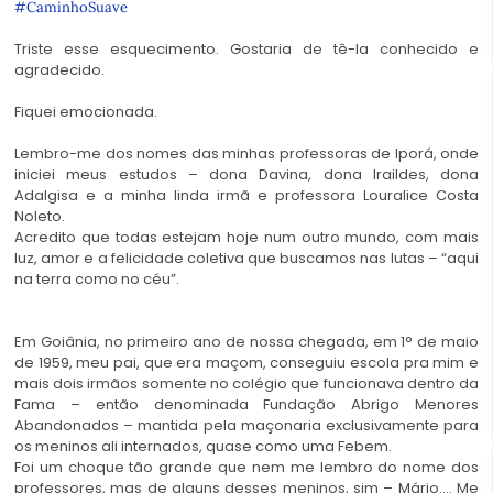
#CaminhoSuave
Triste esse esquecimento. Gostaria de tê-la conhecido e
agradecido.
Fiquei emocionada.
Lembro-me dos nomes das minhas professoras de Iporá, onde
iniciei meus estudos – dona Davina, dona Iraildes, dona
Adalgisa e a minha linda irmã e professora Louralice Costa
Noleto.
Acredito que todas estejam hoje num outro mundo, com mais
luz, amor e a felicidade coletiva que buscamos nas lutas – “aqui
na terra como no céu”.
Em Goiânia, no primeiro ano de nossa chegada, em 1° de maio
de 1959, meu pai, que era maçom, conseguiu escola pra mim e
mais dois irmãos somente no colégio que funcionava dentro da
Fama – então denominada Fundação Abrigo Menores
Abandonados – mantida pela maçonaria exclusivamente para
os meninos ali internados, quase como uma Febem.
Foi um choque tão grande que nem me lembro do nome dos
professores, mas de alguns desses meninos, sim – Mário…. Me