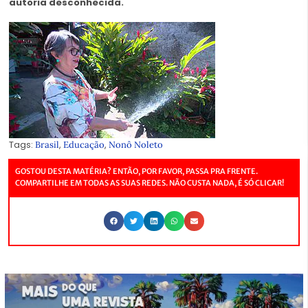
autoria desconhecida.
Tags:
,
,
Brasil
Educação
Nonô Noleto
GOSTOU DESTA MATÉRIA? ENTÃO, POR FAVOR, PASSA PRA FRENTE.
COMPARTILHE EM TODAS AS SUAS REDES. NÃO CUSTA NADA, É SÓ CLICAR!