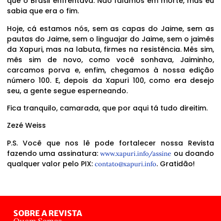
que o Brasil enfrentava. Não falamos em morte, mas eu
sabia que era o fim.
Hoje, cá estamos nós, sem as capas do Jaime, sem as
pautas do Jaime, sem o linguajar do Jaime, sem o jaimês
da Xapuri, mas na labuta, firmes na resistência. Mês sim,
mês sim de novo, como você sonhava, Jaiminho,
carcamos porva e, enfim, chegamos à nossa edição
número 100. E, depois da Xapuri 100, como era desejo
seu, a gente segue esperneando.
Fica tranquilo, camarada, que por aqui tá tudo direitim.
Zezé Weiss
P.S. Você que nos lê pode fortalecer nossa Revista
fazendo uma assinatura:
ou doando
www.xapuri.info/assine
qualquer valor pelo PIX:
. Gratidão!
contato@xapuri.info
SOBRE A REVISTA