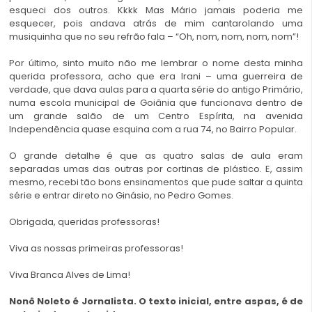
esqueci dos outros. Kkkk Mas Mário jamais poderia me
esquecer, pois andava atrás de mim cantarolando uma
musiquinha que no seu refrão fala – “Oh, nom, nom, nom, nom”!
Por último, sinto muito não me lembrar o nome desta minha
querida professora, acho que era Irani – uma guerreira de
verdade, que dava aulas para a quarta série do antigo Primário,
numa escola municipal de Goiânia que funcionava dentro de
um grande salão de um Centro Espírita, na avenida
Independência quase esquina com a rua 74, no Bairro Popular.
O grande detalhe é que as quatro salas de aula eram
separadas umas das outras por cortinas de plástico. E, assim
mesmo, recebi tão bons ensinamentos que pude saltar a quinta
série e entrar direto no Ginásio, no Pedro Gomes.
Obrigada, queridas professoras!
Viva as nossas primeiras professoras!
Viva Branca Alves de Lima!
Nonô Noleto é Jornalista. O texto inicial, entre aspas, é de