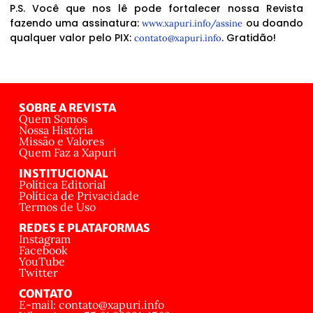
P.S. Você que nos lê pode fortalecer nossa Revista
fazendo uma assinatura:
ou doando
www.xapuri.info/assine
qualquer valor pelo PIX:
. Gratidão!
contato@xapuri.info
SOBRE A REVISTA
Quem Somos
Nossa História
Missão e Valores
Quem Faz a Xapuri
INSTITUCIONAL
Política Editorial
Política de Privacidade
Termos de Uso
REDES E PLATAFORMAS
Instagram
Facebook
YouTube
Twitter
CONTATO
E-mail: contato@xapuri.info