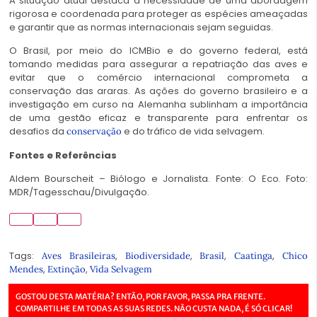
A situação atual destaca a necessidade de uma abordagem
rigorosa e coordenada para proteger as espécies ameaçadas
e garantir que as normas internacionais sejam seguidas.
O Brasil, por meio do ICMBio e do governo federal, está
tomando medidas para assegurar a repatriação das aves e
evitar que o comércio internacional comprometa a
conservação das araras. As ações do governo brasileiro e a
investigação em curso na Alemanha sublinham a importância
de uma gestão eficaz e transparente para enfrentar os
desafios da
e do tráfico de vida selvagem.
conservação
Fontes e Referências
Aldem Bourscheit – Biólogo e Jornalista. Fonte: O Eco. Foto:
MDR/Tagesschau/Divulgação.
Tags:
,
,
,
,
Aves Brasileiras
Biodiversidade
Brasil
Caatinga
Chico
,
,
Mendes
Extinção
Vida Selvagem
GOSTOU DESTA MATÉRIA? ENTÃO, POR FAVOR, PASSA PRA FRENTE.
COMPARTILHE EM TODAS AS SUAS REDES. NÃO CUSTA NADA, É SÓ CLICAR!