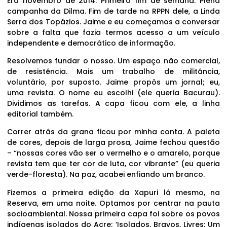
Era novembro de 2014. Primeiro fim de semana. Plena
campanha da Dilma. Fim de tarde na RPPN dele, a Linda
Serra dos Topázios. Jaime e eu começamos a conversar
sobre a falta que fazia termos acesso a um veículo
independente e democrático de informação.
Resolvemos fundar o nosso. Um espaço não comercial,
de resistência. Mais um trabalho de militância,
voluntário, por suposto. Jaime propôs um jornal; eu,
uma revista. O nome eu escolhi (ele queria Bacurau).
Dividimos as tarefas. A capa ficou com ele, a linha
editorial também.
Correr atrás da grana ficou por minha conta. A paleta
de cores, depois de larga prosa, Jaime fechou questão
– “nossas cores vão ser o vermelho e o amarelo, porque
revista tem que ter cor de luta, cor vibrante” (eu queria
verde-floresta). Na paz, acabei enfiando um branco.
Fizemos a primeira edição da Xapuri lá mesmo, na
Reserva, em uma noite. Optamos por centrar na pauta
socioambiental. Nossa primeira capa foi sobre os povos
indígenas isolados do Acre: ‘Isolados, Bravos, Livres: Um