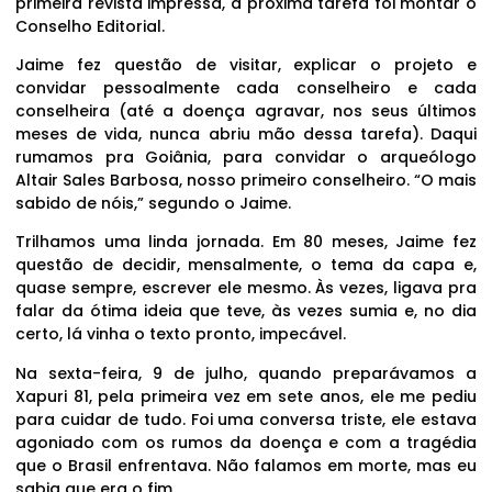
primeira revista impressa, a próxima tarefa foi montar o
Conselho Editorial.
Jaime fez questão de visitar, explicar o projeto e
convidar pessoalmente cada conselheiro e cada
conselheira (até a doença agravar, nos seus últimos
meses de vida, nunca abriu mão dessa tarefa). Daqui
rumamos pra Goiânia, para convidar o arqueólogo
Altair Sales Barbosa, nosso primeiro conselheiro. “O mais
sabido de nóis,” segundo o Jaime.
Trilhamos uma linda jornada. Em 80 meses, Jaime fez
questão de decidir, mensalmente, o tema da capa e,
quase sempre, escrever ele mesmo. Às vezes, ligava pra
falar da ótima ideia que teve, às vezes sumia e, no dia
certo, lá vinha o texto pronto, impecável.
Na sexta-feira, 9 de julho, quando preparávamos a
Xapuri 81, pela primeira vez em sete anos, ele me pediu
para cuidar de tudo. Foi uma conversa triste, ele estava
agoniado com os rumos da doença e com a tragédia
que o Brasil enfrentava. Não falamos em morte, mas eu
sabia que era o fim.