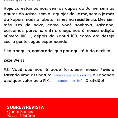
Hoje, cá estamos nós, sem as capas do Jaime, sem as
pautas do Jaime, sem o linguajar do Jaime, sem o jaimês
da Xapuri, mas na labuta, firmes na resistência. Mês sim,
mês sim de novo, como você sonhava, Jaiminho,
carcamos porva e, enfim, chegamos à nossa edição
número 100. E, depois da Xapuri 100, como era desejo
seu, a gente segue esperneando.
Fica tranquilo, camarada, que por aqui tá tudo direitim.
Zezé Weiss
P.S. Você que nos lê pode fortalecer nossa Revista
fazendo uma assinatura:
ou doando
www.xapuri.info/assine
qualquer valor pelo PIX:
. Gratidão!
contato@xapuri.info
SOBRE A REVISTA
Quem Somos
Nossa História