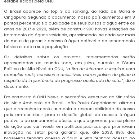
estabelecidos pela ONU.
O Brasil aparece no top 3 do ranking, ao lado de Gana e
Cingapura. Segundo o documento, nosso país aumentou em 8
pontos percentuais a qualidade de seus cursos d’água entre os
anos de 2017 e 2020, além de construir 900 novas estações de
tratamento de águas residuais, aproximando-se cada vez mais
da meta de garantir acesso à água potável e ao saneamento
básico a toda a sua população.
Os detalhes sobre os projetos implementados serão
apresentados ao mundo todo, em julho, durante o Fórum
Político de Alto Nível da ONU, “
a fim de informar e inspirar com
exemplos reais, concisos e acessíveis outros países do globo a
respeito da importância do progresso acelerado do setor
“, diz o
documento.
Em entrevista à ONU News, o secretário-executivo do Ministério
do Meio Ambiente do Brasil, João Paulo Capobianco, afirmou
que o reconhecimento aumenta a responsabilidade do nosso
país em contribuir para o desafio global do acesso à água
potável e ao saneamento básico e que o governo possui plano
de ação que vai investir em políticas públicas que promovam
inovação no setor para garantir que, até 2033, 99% dos
brasileiros tenham acesso à água e 90% tenham acesso ao