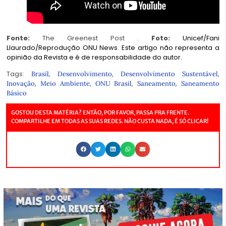
Fonte:
The Greenest Post .
Foto:
Unicef/Fani
Llaurado/Reprodução ONU News
.
Este artigo não representa a
opinião da Revista e é de responsabilidade do autor.
Tags:
,
,
,
Brasil
Desenvolvimento
Desenvolvimento Sustentável
,
,
,
,
Inovação
Meio Ambiente
ONU Brasil
Saneamento
Saneamento
Básico
GOSTOU DESTA MATÉRIA? ENTÃO, POR FAVOR, PASSA PRA FRENTE.
COMPARTILHE EM TODAS AS SUAS REDES. NÃO CUSTA NADA, É SÓ CLICAR!