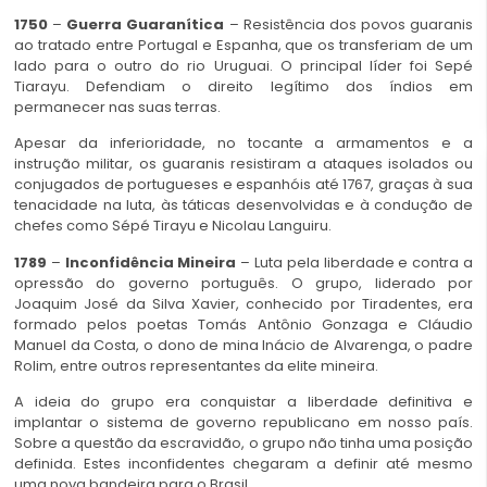
1750
–
Guerra Guaranítica
– Resistência dos povos guaranis
ao tratado entre Portugal e Espanha, que os transferiam de um
lado para o outro do rio Uruguai. O principal líder foi Sepé
Tiarayu. Defendiam o direito legítimo dos índios em
permanecer nas suas terras.
Apesar da inferioridade, no tocante a armamentos e a
instrução militar, os guaranis resistiram a ataques isolados ou
conjugados de portugueses e espanhóis até 1767, graças à sua
tenacidade na luta, às táticas desenvolvidas e à condução de
chefes como Sépé Tirayu e Nicolau Languiru.
1789
–
Inconfidência Mineira
– Luta pela liberdade e contra a
opressão do governo português. O grupo, liderado por
Joaquim José da Silva Xavier, conhecido por Tiradentes, era
formado pelos poetas Tomás Antônio Gonzaga e Cláudio
Manuel da Costa, o dono de mina Inácio de Alvarenga, o padre
Rolim, entre outros representantes da elite mineira.
A ideia do grupo era conquistar a liberdade definitiva e
implantar o sistema de governo republicano em nosso país.
Sobre a questão da escravidão, o grupo não tinha uma posição
definida. Estes inconfidentes chegaram a definir até mesmo
uma nova bandeira para o Brasil.