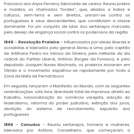
Francisco dos Anjos Ferreira, fabricante de cestos. Reuniu pretos
e mulatos, os chamados “bodes”, que, aliados a índios e
cafuzos, sem-terra e sem direitos, uniram-se contra os
portugueses e seus descendentes, que constituíam a classe
dominante. Foi um conjunto de lutas dos sertanejos marcado
pelo desejo de vingança social contra os poderosos da região.
1845
–
Revolução Praieira
– Influenciados por ideais liberais e
socialistas e liderados pelo general Abreu e Lima, pelo capitão
de Artilharia Pedro Ivo Veloso da Silveira, pelo militante da ala
radical do Partido Liberal, Antônio Borges da Fonseca, e pelo
deputado Joaquim Nunes Machado, os praieiros iniciaram em
Olinda e o movimento espalhou-se rapidamente por toda a
Zona da Mata de Pernambuco.
Em seguida, lançaram o Manifesto ao Mundo, com as seguintes
reivindicações: voto livre, liberdade total de imprensa, direito ao
trabalho, nacionalização do comércio varejista, adoção do
federalismo, reforma do poder judiciário, extinção dos juros,
abolição do sistema de recrutamento, expulsão dos
portugueses.
1896
–
Canudos
– Reuniu sertanejos, homens e mulheres,
liderados por Antônio Conselheiro, que começaram a