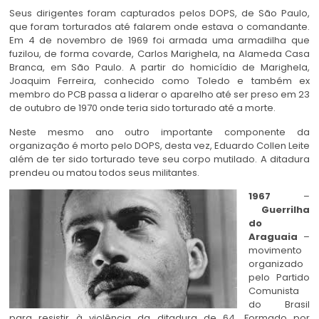
Seus dirigentes foram capturados pelos DOPS, de São Paulo,
que foram torturados até falarem onde estava o comandante.
Em 4 de novembro de 1969 foi armada uma armadilha que
fuzilou, de forma covarde, Carlos Marighela, na Alameda Casa
Branca, em São Paulo. A partir do homicídio de Marighela,
Joaquim Ferreira, conhecido como Toledo e também ex
membro do PCB passa a liderar o aparelho até ser preso em 23
de outubro de 1970 onde teria sido torturado até a morte.
Neste mesmo ano outro importante componente da
organização é morto pelo DOPS, desta vez, Eduardo Collen Leite
além de ter sido torturado teve seu corpo mutilado. A ditadura
prendeu ou matou todos seus militantes.
1967
–
Guerrilha
do
Araguaia
–
movimento
organizado
pelo Partido
Comunista
do Brasil
para resistir à violência da ditadura de 64. Formado por