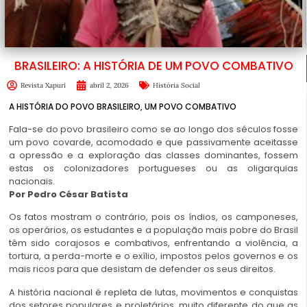
BRASILEIRO: A HISTÓRIA DE UM POVO COMBATIVO
Revista Xapuri
abril 2, 2026
História Social
A HISTÓRIA DO POVO BRASILEIRO, UM POVO COMBATIVO
Fala-se do povo brasileiro como se ao longo dos séculos fosse
um povo covarde, acomodado e que passivamente aceitasse
a opressão e a exploração das classes dominantes, fossem
estas os colonizadores portugueses ou as oligarquias
nacionais.
Por Pedro César Batista
Os fatos mostram o contrário, pois os índios, os camponeses,
os operários, os estudantes e a população mais pobre do Brasil
têm sido corajosos e combativos, enfrentando a violência, a
tortura, a perda-morte e o exílio, impostos pelos governos e os
mais ricos para que desistam de defender os seus direitos.
A história nacional é repleta de lutas, movimentos e conquistas
dos setores populares e proletários, muito diferente do que as