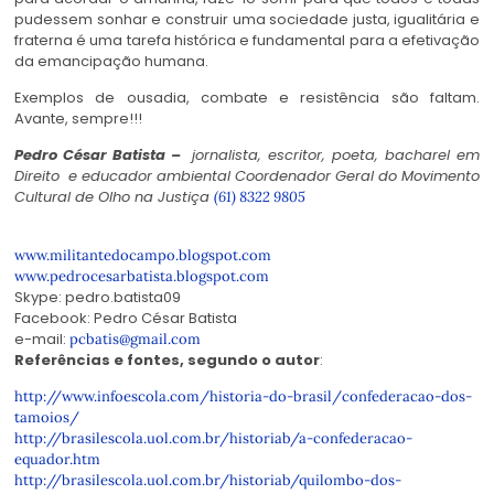
pudessem sonhar e construir uma sociedade justa, igualitária e
fraterna é uma tarefa histórica e fundamental para a efetivação
da emancipação humana.
Exemplos de ousadia, combate e resistência são faltam.
Avante, sempre!!!
Pedro César Batista –
j
ornalista, escritor, poeta, bacharel em
Direito e educador ambiental
Coordenador Geral do Movimento
Cultural de Olho na Justiça
(61) 8322 9805
www.militantedocampo.blogspot.
com
www.pedrocesarbatista.
blogspot.com
Skype: pedro.batista09
Facebook: Pedro César Batista
e-mail:
pcbatis@gmail.com
Referências e fontes, segundo o autor
:
http://www.infoescola.com/
historia-do-brasil/
confederacao-dos-
tamoios/
http://brasilescola.uol.com.
br/historiab/a-confederacao-
equador.htm
http://brasilescola.uol.com.
br/historiab/quilombo-dos-