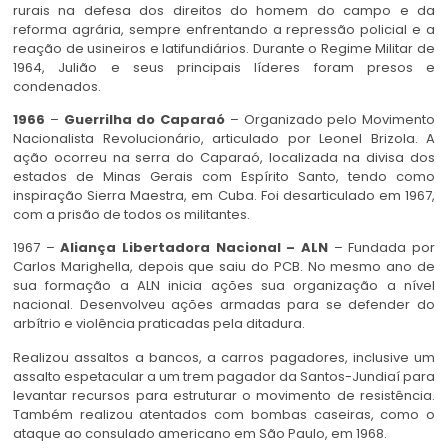
rurais na defesa dos direitos do homem do campo e da
reforma agrária, sempre enfrentando a repressão policial e a
reação de usineiros e latifundiários. Durante o Regime Militar de
1964, Julião e seus principais líderes foram presos e
condenados.
1966
–
Guerrilha do Caparaó
– Organizado pelo Movimento
Nacionalista Revolucionário, articulado por Leonel Brizola. A
ação ocorreu na serra do Caparaó, localizada na divisa dos
estados de Minas Gerais com Espírito Santo, tendo como
inspiração Sierra Maestra, em Cuba. Foi desarticulado em 1967,
com a prisão de todos os militantes.
1967 –
Aliança Libertadora Nacional – ALN
– Fundada por
Carlos Marighella, depois que saiu do PCB. No mesmo ano de
sua formação a ALN inicia ações sua organização a nível
nacional. Desenvolveu ações armadas para se defender do
arbítrio e violência praticadas pela ditadura.
Realizou assaltos a bancos, a carros pagadores, inclusive um
assalto espetacular a um trem pagador da Santos-Jundiaí para
levantar recursos para estruturar o movimento de resistência.
Também realizou atentados com bombas caseiras, como o
ataque ao consulado americano em São Paulo, em 1968.