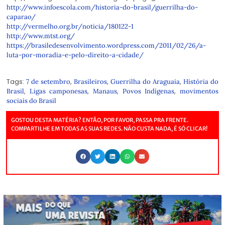
http://www.infoescola.com/
historia-do-brasil/guerrilha-
do-
caparao/
http://vermelho.org.br/
noticia/180122-1
http://www.mtst.org/
https://
brasiledesenvolvimento.
wordpress.com/2011/02/26/a-
luta-por-moradia-e-pelo-
direito-a-cidade/
Tags:
,
,
,
7 de setembro
Brasileiros
Guerrilha do Araguaia
História do
,
,
,
,
Brasil
Ligas camponesas
Manaus
Povos Indígenas
movimentos
sociais do Brasil
GOSTOU DESTA MATÉRIA? ENTÃO, POR FAVOR, PASSA PRA FRENTE.
COMPARTILHE EM TODAS AS SUAS REDES. NÃO CUSTA NADA, É SÓ CLICAR!