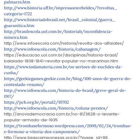
palmares.htm
http://www.historia.uff.br/
impressoesrebeldes/?revoltas_
categoria=1722
http://www.historiadobrasil.
net/brasil_colonial/guerra_
guaranitica.htm
http://brasilescola.uol.com.
br/historiab/inconfidencia-
mineira.htm
http://www.infoescola.com/
historia/revolta-dos-
alfaiates/
http://www.infoescola.com/
historia/cabanagem/
https://educacao.uol.com.br/
disciplinas/historia-brasil/
balaiada-1838-1841-revolta-
popular-no-maranhao.htm
https://www.todamateria.com.
br/os-sertoes-de-euclides-da-
cunha/
https://geekiegames.geekie.
com.br/blog/100-anos-de-
guerra-do-
contestado-resumo/
http://www.infoescola.com/
historia-do-brasil/greve-
geral-de-
1917/
https://pcb.org.br/portal2/
10702
http://www.infoescola.com/
historia/coluna-prestes/
http://anovademocracia.com.br/
no-81/3628-o-levante-
popular-
armado-de-1935
https://trombaseformoso.
wordpress.com/2009/02/24/
trombas-
e-formoso-a-vitoria-
dos-camponeses/
http://www.ligascamponesas.
org.br/?page_id=99