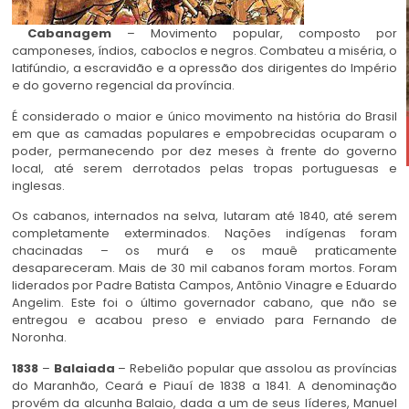
Cabanagem
– Movimento popular, composto por
camponeses, índios, caboclos e negros. Combateu a miséria, o
latifúndio, a escravidão e a opressão dos dirigentes do Império
e do governo regencial da província.
É considerado o maior e único movimento na história do Brasil
em que as camadas populares e empobrecidas ocuparam o
poder, permanecendo por dez meses à frente do governo
local, até serem derrotados pelas tropas portuguesas e
inglesas.
Os cabanos, internados na selva, lutaram até 1840, até serem
completamente exterminados. Nações indígenas foram
chacinadas – os murá e os mauê praticamente
desapareceram. Mais de 30 mil cabanos foram mortos. Foram
liderados por Padre Batista Campos, Antônio Vinagre e Eduardo
Angelim. Este foi o último governador cabano, que não se
entregou e acabou preso e enviado para Fernando de
Noronha.
1838
–
Balaiada
– Rebelião popular que assolou as províncias
do Maranhão, Ceará e Piauí de 1838 a 1841. A denominação
provém da alcunha Balaio, dada a um de seus líderes, Manuel