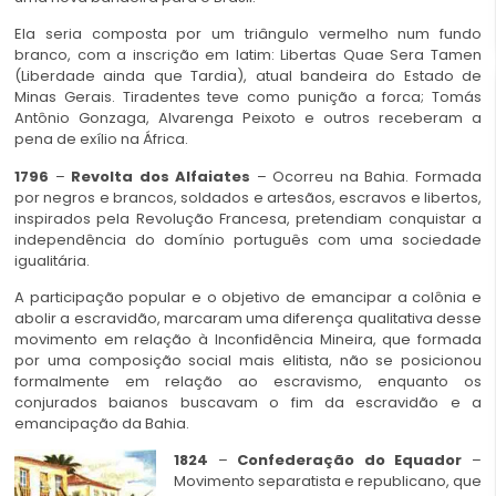
Ela seria composta por um triângulo vermelho num fundo
branco, com a inscrição em latim: Libertas Quae Sera Tamen
(Liberdade ainda que Tardia), atual bandeira do Estado de
Minas Gerais. Tiradentes teve como punição a forca; Tomás
Antônio Gonzaga, Alvarenga Peixoto e outros receberam a
pena de exílio na África.
1796
–
Revolta dos Alfaiates
– Ocorreu na Bahia. Formada
por negros e brancos, soldados e artesãos, escravos e libertos,
inspirados pela Revolução Francesa, pretendiam conquistar a
independência do domínio português com uma sociedade
igualitária.
A participação popular e o objetivo de emancipar a colônia e
abolir a escravidão, marcaram uma diferença qualitativa desse
movimento em relação à Inconfidência Mineira, que formada
por uma composição social mais elitista, não se posicionou
formalmente em relação ao escravismo, enquanto os
conjurados baianos buscavam o fim da escravidão e a
emancipação da Bahia.
1824
–
Confederação do Equador
–
Movimento separatista e republicano, que