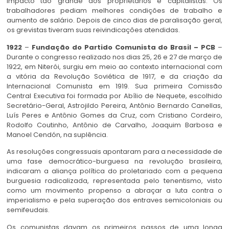
impacto tão grande aos proprietários e capitalistas. Os
trabalhadores pediam melhores condições de trabalho e
aumento de salário. Depois de cinco dias de paralisação geral,
os grevistas tiveram suas reivindicações atendidas.
1922
–
Fundação do Partido Comunista do Brasil – PCB
–
Durante o congresso realizado nos dias 25, 26 e 27 de março de
1922, em Niterói, surgiu em meio ao contexto internacional com
a vitória da Revolução Soviética de 1917, e da criação da
Internacional Comunista em 1919. Sua primeira Comissão
Central Executiva foi formada por Abílio de Nequete, escolhido
Secretário-Geral, Astrojildo Pereira, Antônio Bernardo Canellas,
Luís Peres e Antônio Gomes da Cruz, com Cristiano Cordeiro,
Rodolfo Coutinho, Antônio de Carvalho, Joaquim Barbosa e
Manoel Cendón, na suplência.
As resoluções congressuais apontaram para a necessidade de
uma fase democrático-burguesa na revolução brasileira,
indicaram a aliança política do proletariado com a pequena
burguesia radicalizada, representada pelo tenentismo, visto
como um movimento propenso a abraçar a luta contra o
imperialismo e pela superação dos entraves semicoloniais ou
semifeudais.
Os comunistas davam os primeiros passos de uma longa