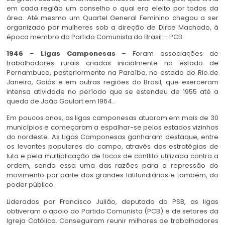
em cada região um conselho o qual era eleito por todos da
área. Até mesmo um Quartel General Feminino chegou a ser
organizado por mulheres sob a direção de Dirce Machado, à
época membro do Partido Comunista do Brasil – PCB.
1946
–
Ligas Camponesas
– Foram associações de
trabalhadores rurais criadas inicialmente no estado de
Pernambuco, posteriormente na Paraíba, no estado do Rio.de
Janeiro, Goiás e em outras regiões do Brasil, que exerceram
intensa atividade no período que se estendeu de 1955 até a
queda de João Goulart em 1964..
Em poucos anos, as ligas camponesas atuaram em mais de 30
municípios e começaram a espalhar-se pelos estados vizinhos
do nordeste. As Ligas Camponesas ganharam destaque, entre
os levantes populares do campo, através das estratégias de
luta e pela multiplicação de focos de conflito utilizada contra a
ordem, sendo essa uma das razões para a repressão do
movimento por parte dos grandes latifundiários e também, do
poder público.
Lideradas por Francisco Julião, deputado do PSB, as ligas
obtiveram o apoio do Partido Comunista (PCB) e de setores da
Igreja Católica. Conseguiram reunir milhares de trabalhadores