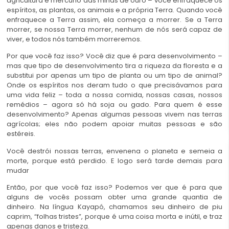
agricultura e mercúrio das minas de ouro – você enfraquece os
espíritos, as plantas, os animais e a própria Terra. Quando você
enfraquece a Terra assim, ela começa a morrer. Se a Terra
morrer, se nossa Terra morrer, nenhum de nós será capaz de
viver, e todos nós também morreremos.
Por que você faz isso? Você diz que é para desenvolvimento –
mas que tipo de desenvolvimento tira a riqueza da floresta e a
substitui por apenas um tipo de planta ou um tipo de animal?
Onde os espíritos nos deram tudo o que precisávamos para
uma vida feliz – toda a nossa comida, nossas casas, nossos
remédios – agora só há soja ou gado. Para quem é esse
desenvolvimento? Apenas algumas pessoas vivem nas terras
agrícolas; eles não podem apoiar muitas pessoas e são
estéreis.
Você destrói nossas terras, envenena o planeta e semeia a
morte, porque está perdido. E logo será tarde demais para
mudar
Então, por que você faz isso? Podemos ver que é para que
alguns de vocês possam obter uma grande quantia de
dinheiro. Na língua Kayapó, chamamos seu dinheiro de piu
caprim, “folhas tristes”, porque é uma coisa morta e inútil, e traz
apenas danos e tristeza.