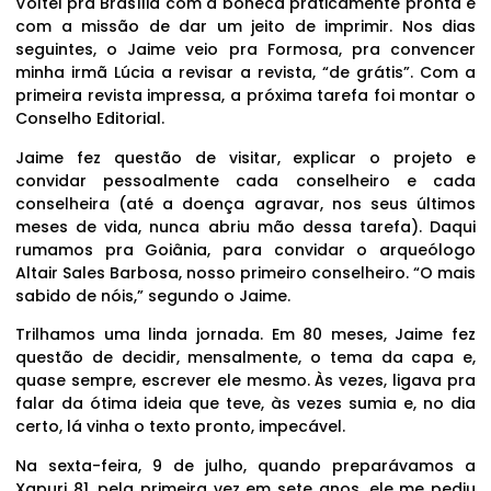
Voltei pra Brasília com a boneca praticamente pronta e
com a missão de dar um jeito de imprimir. Nos dias
seguintes, o Jaime veio pra Formosa, pra convencer
minha irmã Lúcia a revisar a revista, “de grátis”. Com a
primeira revista impressa, a próxima tarefa foi montar o
Conselho Editorial.
Jaime fez questão de visitar, explicar o projeto e
convidar pessoalmente cada conselheiro e cada
conselheira (até a doença agravar, nos seus últimos
meses de vida, nunca abriu mão dessa tarefa). Daqui
rumamos pra Goiânia, para convidar o arqueólogo
Altair Sales Barbosa, nosso primeiro conselheiro. “O mais
sabido de nóis,” segundo o Jaime.
Trilhamos uma linda jornada. Em 80 meses, Jaime fez
questão de decidir, mensalmente, o tema da capa e,
quase sempre, escrever ele mesmo. Às vezes, ligava pra
falar da ótima ideia que teve, às vezes sumia e, no dia
certo, lá vinha o texto pronto, impecável.
Na sexta-feira, 9 de julho, quando preparávamos a
Xapuri 81, pela primeira vez em sete anos, ele me pediu