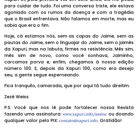
para cuidar de tudo. Foi uma conversa triste, ele estava
agoniado com os rumos da doença e com a tragédia
que o Brasil enfrentava. Não falamos em morte, mas eu
sabia que era o fim.
Hoje, cá estamos nós, sem as capas do Jaime, sem as
pautas do Jaime, sem o linguajar do Jaime, sem o jaimês
da Xapuri, mas na labuta, firmes na resistência. Mês sim,
mês sim de novo, como você sonhava, Jaiminho,
carcamos porva e, enfim, chegamos à nossa edição
número 100. E, depois da Xapuri 100, como era desejo
seu, a gente segue esperneando.
Fica tranquilo, camarada, que por aqui tá tudo direitim.
Zezé Weiss
P.S. Você que nos lê pode fortalecer nossa Revista
fazendo uma assinatura:
ou doando
www.xapuri.info/assine
qualquer valor pelo PIX:
. Gratidão!
contato@xapuri.info