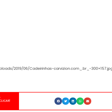
uploads/2019/06/Cadeirinhas-carvizion.com_.br_-300×157.jp
.
CLICAR!