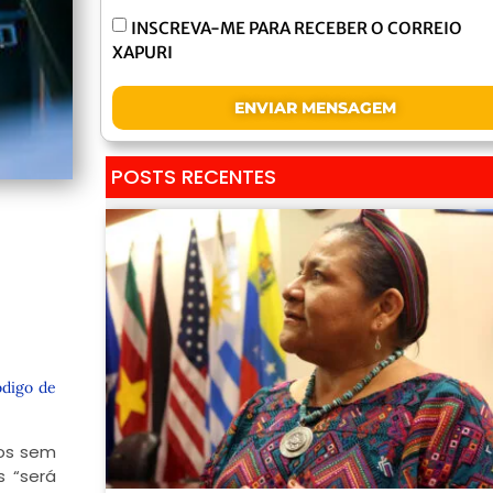
INSCREVA-ME PARA RECEBER O CORREIO
XAPURI
ENVIAR MENSAGEM
POSTS RECENTES
digo de
nos sem
s “será