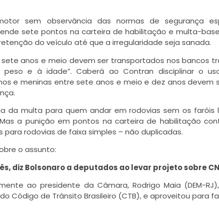
tomotor sem observância das normas de segurança esp
rende sete pontos na carteira de habilitação e multa-bas
 retenção do veículo até que a irregularidade seja sanada.
sete anos e meio devem ser transportados nos bancos tr
 peso e à idade”. Caberá ao Contran disciplinar o us
nos e meninas entre sete anos e meio e dez anos devem 
nça.
da da multa para quem andar em rodovias sem os faróis 
. Mas a punição em pontos na carteira de habilitação con
 para rodovias de faixa simples – não duplicadas.
bre o assunto:
ês, diz Bolsonaro a deputados ao levar projeto sobre C
lmente ao presidente da Câmara, Rodrigo Maia (DEM-RJ)
 do Código de Trânsito Brasileiro (CTB), e aproveitou para f