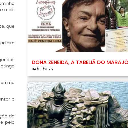
caminho
de mais
te, que
arteira
agendas
DONA ZENEIDA, A TABELIÃ DO MARAJ
“atinge
04/08/2026
 tem no
entar o
ação da
 e pelo