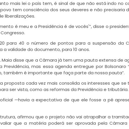
nto mais lei o país tem, é sinal de que não está indo no 
o povo tem consciência dos seus deveres e não precisaria 
 liberalizações.
mento é meu e a Presidência é de vocês'”, disse o presiden
 Congresso.
e 20 para 40 o número de pontos para a suspensão da C
a a validade do documento, para 10 anos.
, Maia disse que a Câmara já tem uma pauta extensa de 
Previdência, mas essa agenda entregue por Bolsonaro 
iro, também é importante que faça parte da nossa pauta”.
e a proposta cada vez mais consolida os interesses que se
ara ser vista, como as reformas da Previdência e tributária.
oficial —havia a expectativa de que ele fosse a pé apres
strutura, afirmou que o projeto não vai atrapalhar a tramit
o avaliar que a matéria poderá ser aprovada pela Câmara