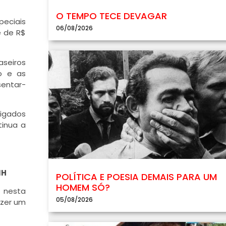
O TEMPO TECE DEVAGAR
eciais
06/08/2026
e de R$
aseiros
o e as
sentar-
ligados
tinua a
NH
POLÍTICA E POESIA DEMAIS PARA UM
HOMEM SÓ?
, nesta
05/08/2026
azer um