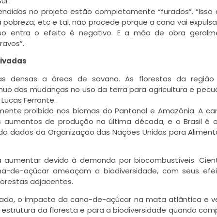
ul.
fendidos no projeto estão completamente “furados”. “Isso
a pobreza, etc e tal, não procede porque a cana vai expuls
sso entra o efeito é negativo. E a mão de obra geralm
ravos”.
tivadas
as densas a áreas de savana. As florestas da região
nuo das mudanças no uso da terra para agricultura e pecuá
Lucas Ferrante.
almente proibido nos biomas do Pantanal e Amazônia. A c
s aumentos de produção na última década, e o Brasil é 
do dados da Organização das Nações Unidas para Alimen
 aumentar devido à demanda por biocombustíveis. Cient
a-de-açúcar ameaçam a biodiversidade, com seus efei
lorestas adjacentes.
sado, o impacto da cana-de-açúcar na mata atlântica e ve
a estrutura da floresta e para a biodiversidade quando co