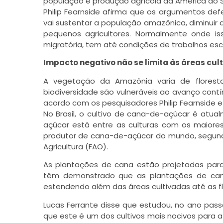
população e produção agrícola da América do S
Philip Fearnside afirma que os argumentos de
vai sustentar a população amazônica, diminuir 
pequenos agricultores. Normalmente onde i
migratória, tem até condições de trabalhos esc
Impacto negativo não se limita às áreas cul
A vegetação da Amazônia varia de florest
biodiversidade são vulneráveis ao avanço contí
acordo com os pesquisadores Philip Fearnside e 
No Brasil, o cultivo de cana-de-açúcar é atu
açúcar está entre as culturas com os maiore
produtor de cana-de-açúcar do mundo, segun
Agricultura (FAO).
As plantações de cana estão projetadas para
têm demonstrado que as plantações de can
estendendo além das áreas cultivadas até as f
Lucas Ferrante disse que estudou, no ano pas
que este é um dos cultivos mais nocivos para 