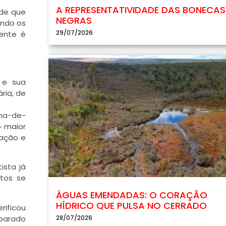
A REPRESENTATIVIDADE DAS BONECAS
 de que
NEGRAS
ando os
29/07/2026
ente é
 e sua
ria, de
ana-de-
o maior
tação e
ista já
tos se
ÁGUAS EMENDADAS: O CORAÇÃO
HÍDRICO QUE PULSA NO CERRADO
rificou
mparado
28/07/2026