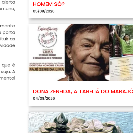
 alerta
HOMEM SÓ?
semana,
05/08/2026
tamente
a porta
tuir as
ividade
, que é
soja. A
amental
DONA ZENEIDA, A TABELIÃ DO MARAJ
04/08/2026