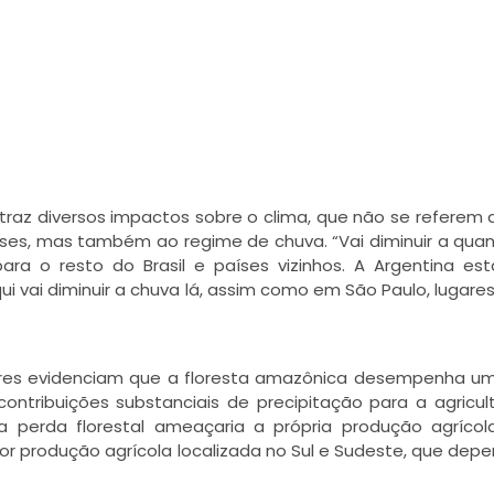
traz diversos impactos sobre o clima, que não se referem
aíses, mas também ao regime de chuva. “Vai diminuir a qua
a o resto do Brasil e países vizinhos. A Argentina es
i vai diminuir a chuva lá, assim como em São Paulo, lugares
dores evidenciam que a floresta amazônica desempenha u
ontribuições substanciais de precipitação para a agricul
a perda florestal ameaçaria a própria produção agríco
or produção agrícola localizada no Sul e Sudeste, que dep