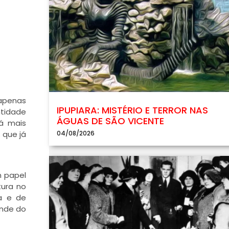
 apenas
IPUPIARA: MISTÉRIO E TERROR NAS
ntidade
ÁGUAS DE SÃO VICENTE
tá mais
 que já
04/08/2026
m papel
tura no
la e de
ende do