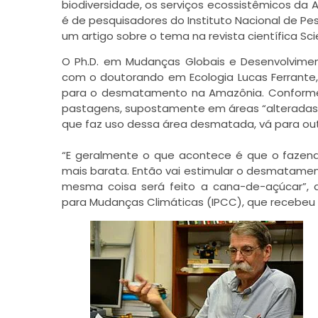
biodiversidade, os serviços ecossistêmicos da Am
é de pesquisadores do Instituto Nacional de P
um artigo sobre o tema na revista científica Sci
O Ph.D. em Mudanças Globais e Desenvolviment
com o doutorando em Ecologia Lucas Ferrante,
para o desmatamento na Amazônia. Conforme e
pastagens, supostamente em áreas “alteradas”, c
que faz uso dessa área desmatada, vá para outr
“E geralmente o que acontece é que o fazend
mais barata. Então vai estimular o desmatament
mesma coisa será feito a cana-de-açúcar”, ap
para Mudanças Climáticas (IPCC), que recebeu 