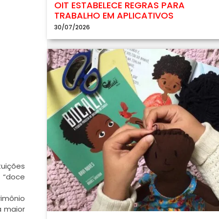
OIT ESTABELECE REGRAS PARA
TRABALHO EM APLICATIVOS
30/07/2026
tuições
o “doce
rimônio
a maior