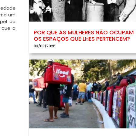
ciedade
como um
apel da
a que a
POR QUE AS MULHERES NÃO OCUPAM
OS ESPAÇOS QUE LHES PERTENCEM?
03/08/2026