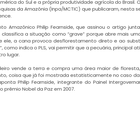
érica do Sul e a própria produtividade agrícola do Brasil. O
esquisas da Amazônia (Inpa/MCTIC) que publicaram, nesta 
ence.
o Amazônico Philip Fearnside, que assinou o artigo jun
 classifica a situação como “grave” porque abre mais um
le, a cana provoca desflorestamento direto e ao substi
omo indica o PLS, vai permitir que a pecuária, principal at
o lugar.
eiro vende a terra e compra uma área maior de floresta
o, coisa que já foi mostrada estatisticamente no caso da 
onta Philip Fearnside, integrante do Painel Intergovern
o prêmio Nobel da Paz em 2007.