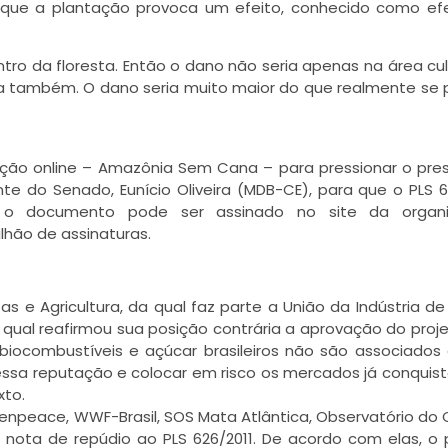
porque a plantação provoca um efeito, conhecido como ef
tro da floresta. Então o dano não seria apenas na área cul
sta também. O dano seria muito maior do que realmente se 
tição online – Amazônia Sem Cana – para pressionar o pre
te do Senado, Eunício Oliveira (MDB-CE), para que o PLS 6
, o documento pode ser assinado no site da organi
lhão de assinaturas.
stas e Agricultura, da qual faz parte a União da Indústria d
qual reafirmou sua posição contrária a aprovação do proj
iocombustíveis e açúcar brasileiros não são associados
sa reputação e colocar em risco os mercados já conquis
xto.
enpeace, WWF-Brasil, SOS Mata Atlântica, Observatório do 
a nota de repúdio ao PLS 626/2011. De acordo com elas, o 