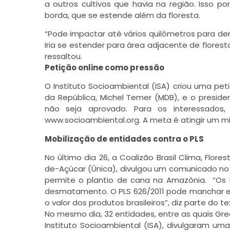
a outros cultivos que havia na região. Isso 
borda, que se estende além da floresta.
“Pode impactar até vários quilômetros para den
Iria se estender para área adjacente de flore
ressaltou.
Petição online como pressão
O Instituto Socioambiental (ISA) criou uma pe
da República, Michel Temer (MDB), e o presiden
não seja aprovado. Para os interessados
www.socioambiental.org. A meta é atingir um mi
Mobilização de entidades contra o PLS
No último dia 26, a Coalizão Brasil Clima, Flore
de-Açúcar (Única), divulgou um comunicado no 
permite o plantio de cana na Amazônia. “Os b
desmatamento. O PLS 626/2011 pode manchar es
o valor dos produtos brasileiros”, diz parte do te
No mesmo dia, 32 entidades, entre as quais Gre
Instituto Socioambiental (ISA), divulgaram um