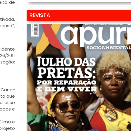
eito de
REVISTA
tivada.
pensa”,
sidente
26/2011
zação:
e Cana-
eto que
 a esse
tados e
Clima e
projeto