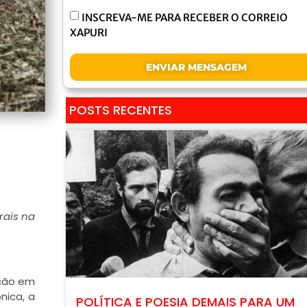
INSCREVA-ME PARA RECEBER O CORREIO
XAPURI
ENVIAR MENSAGEM
POSTS RECENTES
rais na
ação em
nica, a
POLÍTICA E POESIA DEMAIS PARA UM