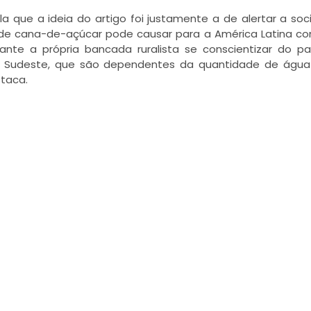
a que a ideia do artigo foi justamente a de alertar a so
o de cana-de-açúcar pode causar para a América Latina 
ante a própria bancada ruralista se conscientizar do p
l e Sudeste, que são dependentes da quantidade de águ
taca.