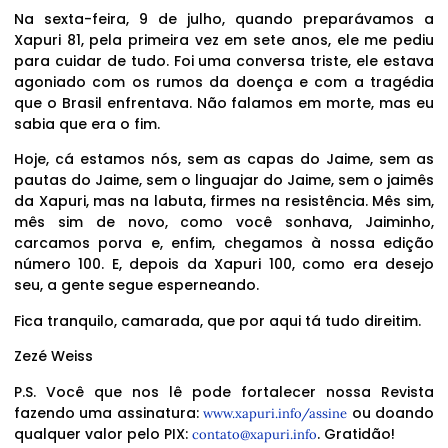
Na sexta-feira, 9 de julho, quando preparávamos a
Xapuri 81, pela primeira vez em sete anos, ele me pediu
para cuidar de tudo. Foi uma conversa triste, ele estava
agoniado com os rumos da doença e com a tragédia
que o Brasil enfrentava. Não falamos em morte, mas eu
sabia que era o fim.
Hoje, cá estamos nós, sem as capas do Jaime, sem as
pautas do Jaime, sem o linguajar do Jaime, sem o jaimês
da Xapuri, mas na labuta, firmes na resistência. Mês sim,
mês sim de novo, como você sonhava, Jaiminho,
carcamos porva e, enfim, chegamos à nossa edição
número 100. E, depois da Xapuri 100, como era desejo
seu, a gente segue esperneando.
Fica tranquilo, camarada, que por aqui tá tudo direitim.
Zezé Weiss
P.S. Você que nos lê pode fortalecer nossa Revista
fazendo uma assinatura:
ou doando
www.xapuri.info/assine
qualquer valor pelo PIX:
. Gratidão!
contato@xapuri.info