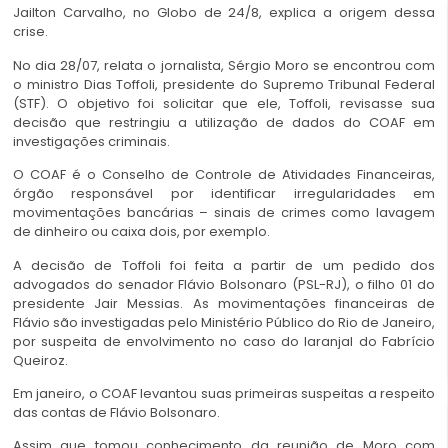
Jailton Carvalho, no Globo de 24/8, explica a origem dessa
crise.
No dia 28/07, relata o jornalista, Sérgio Moro se encontrou com
o ministro Dias Toffoli, presidente do Supremo Tribunal Federal
(STF). O objetivo foi solicitar que ele, Toffoli, revisasse sua
decisão que restringiu a utilização de dados do COAF em
investigações criminais.
O COAF é o Conselho de Controle de Atividades Financeiras,
órgão responsável por identificar irregularidades em
movimentações bancárias – sinais de crimes como lavagem
de dinheiro ou caixa dois, por exemplo.
A decisão de Toffoli foi feita a partir de um pedido dos
advogados do senador Flávio Bolsonaro (PSL-RJ), o filho 01 do
presidente Jair Messias. As movimentações financeiras de
Flávio são investigadas pelo Ministério Público do Rio de Janeiro,
por suspeita de envolvimento no caso do laranjal do Fabrício
Queiroz.
Em janeiro, o COAF levantou suas primeiras suspeitas a respeito
das contas de Flávio Bolsonaro.
Assim que tomou conhecimento da reunião de Moro com