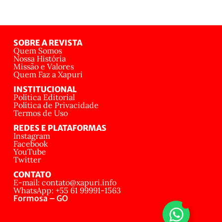
SOBRE A REVISTA
Quem Somos
Nossa História
Missão e Valores
Quem Faz a Xapuri
INSTITUCIONAL
Política Editorial
Política de Privacidade
Termos de Uso
REDES E PLATAFORMAS
Instagram
Facebook
YouTube
Twitter
CONTATO
E-mail: contato@xapuri.info
WhatsApp: +55 61 99991-1563
Formosa – GO