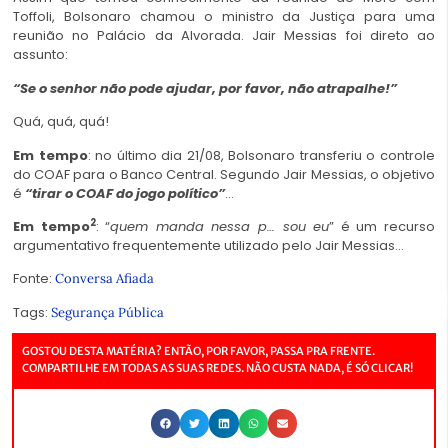
Toffoli, Bolsonaro chamou o ministro da Justiça para uma
reunião no Palácio da Alvorada. Jair Messias foi direto ao
assunto:
“Se o senhor não pode ajudar, por favor, não atrapalhe!”
Quá, quá, quá!
Em tempo
: no último dia 21/08, Bolsonaro transferiu o controle
do COAF para o Banco Central. Segundo Jair Messias, o objetivo
é
“tirar o COAF do jogo político”
…
2
Em tempo
: “
quem manda nessa p… sou eu
” é um recurso
argumentativo frequentemente utilizado pelo Jair Messias…
Fonte:
Conversa Afiada
Tags:
Segurança Pública
GOSTOU DESTA MATÉRIA? ENTÃO, POR FAVOR, PASSA PRA FRENTE.
COMPARTILHE EM TODAS AS SUAS REDES. NÃO CUSTA NADA, É SÓ CLICAR!