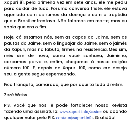
Xapuri 81, pela primeira vez em sete anos, ele me pediu
para cuidar de tudo. Foi uma conversa triste, ele estava
agoniado com os rumos da doença e com a tragédia
que o Brasil enfrentava. Não falamos em morte, mas eu
sabia que era o fim.
Hoje, cá estamos nós, sem as capas do Jaime, sem as
pautas do Jaime, sem o linguajar do Jaime, sem o jaimês
da Xapuri, mas na labuta, firmes na resistência. Mês sim,
mês sim de novo, como você sonhava, Jaiminho,
carcamos porva e, enfim, chegamos à nossa edição
número 100. E, depois da Xapuri 100, como era desejo
seu, a gente segue esperneando.
Fica tranquilo, camarada, que por aqui tá tudo direitim.
Zezé Weiss
P.S. Você que nos lê pode fortalecer nossa Revista
fazendo uma assinatura:
ou doando
www.xapuri.info/assine
qualquer valor pelo PIX:
. Gratidão!
contato@xapuri.info