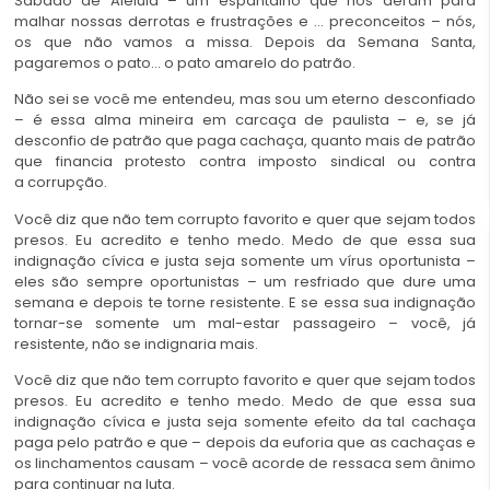
Sábado de Aleluia – um espantalho que nos deram para
malhar nossas derrotas e frustrações e … preconceitos – nós,
os que não vamos a missa. Depois da Semana Santa,
pagaremos o pato… o pato amarelo do patrão.
Não sei se você me entendeu, mas sou um eterno desconfiado
– é essa alma mineira em carcaça de paulista – e, se já
desconfio de patrão que paga cachaça, quanto mais de patrão
que financia protesto contra imposto sindical ou contra
a corrupção.
Você diz que não tem corrupto favorito e quer que sejam todos
presos. Eu acredito e tenho medo. Medo de que essa sua
indignação cívica e justa seja somente um vírus oportunista –
eles são sempre oportunistas – um resfriado que dure uma
semana e depois te torne resistente. E se essa sua indignação
tornar-se somente um mal-estar passageiro – você, já
resistente, não se indignaria mais.
Você diz que não tem corrupto favorito e quer que sejam todos
presos. Eu acredito e tenho medo. Medo de que essa sua
indignação cívica e justa seja somente efeito da tal cachaça
paga pelo patrão e que – depois da euforia que as cachaças e
os linchamentos causam – você acorde de ressaca sem ânimo
para continuar na luta.