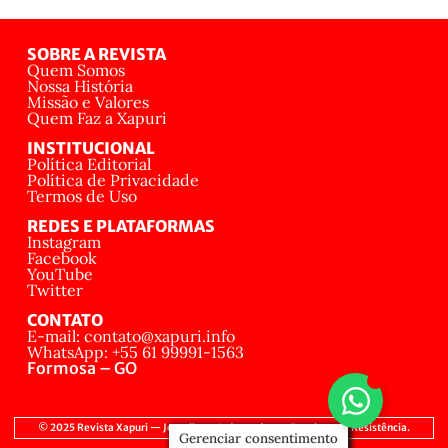
SOBRE A REVISTA
Quem Somos
Nossa História
Missão e Valores
Quem Faz a Xapuri
INSTITUCIONAL
Política Editorial
Política de Privacidade
Termos de Uso
REDES E PLATAFORMAS
Instagram
Facebook
YouTube
Twitter
CONTATO
E-mail: contato@xapuri.info
WhatsApp: +55 61 99991-1563
Formosa – GO
© 2025 Revista Xapuri — Jornalismo Independente, Popular e de Resistência.
Gerenciar consentimento