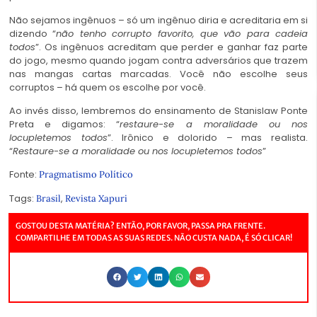
Não sejamos ingênuos – só um ingênuo diria e acreditaria em si
dizendo “
não tenho corrupto favorito, que vão para cadeia
todos
”. Os ingênuos acreditam que perder e ganhar faz parte
do jogo, mesmo quando jogam contra adversários que trazem
nas mangas cartas marcadas. Você não escolhe seus
corruptos – há quem os escolhe por você.
Ao invés disso, lembremos do ensinamento de Stanislaw Ponte
Preta e digamos: “
restaure-se a moralidade ou nos
locupletemos todos
”. Irônico e dolorido – mas realista.
“
Restaure-se a moralidade ou nos locupletemos todos
”
Fonte:
Pragmatismo Político
Tags:
,
Brasil
Revista Xapuri
GOSTOU DESTA MATÉRIA? ENTÃO, POR FAVOR, PASSA PRA FRENTE.
COMPARTILHE EM TODAS AS SUAS REDES. NÃO CUSTA NADA, É SÓ CLICAR!