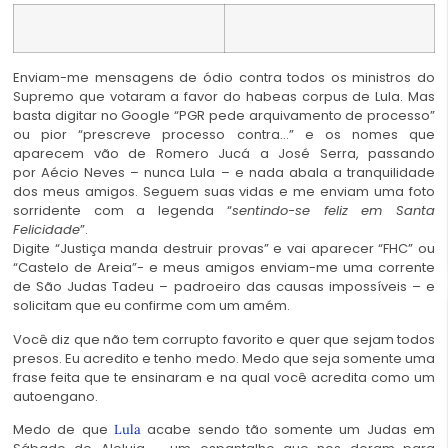
Enviam-me mensagens de ódio contra todos os ministros do
Supremo que votaram a favor do habeas corpus de Lula. Mas
basta digitar no Google “PGR pede arquivamento de processo”
ou pior “prescreve processo contra…” e os nomes que
aparecem vão de Romero Jucá a José Serra, passando
por Aécio Neves – nunca Lula – e nada abala a tranquilidade
dos meus amigos. Seguem suas vidas e me enviam uma foto
sorridente com a legenda “
sentindo-se feliz em Santa
Felicidade
”.
Digite “Justiça manda destruir provas” e vai aparecer “FHC” ou
“Castelo de Areia”- e meus amigos enviam-me uma corrente
de São Judas Tadeu – padroeiro das causas impossíveis – e
solicitam que eu confirme com um amém.
Você diz que não tem corrupto favorito e quer que sejam todos
presos. Eu acredito e tenho medo. Medo que seja somente uma
frase feita que te ensinaram e na qual você acredita como um
autoengano.
Medo de que
acabe sendo tão somente um Judas em
Lula