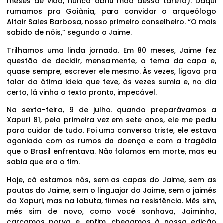
meses de vida, nunca abriu mão dessa tarefa). Daqui
rumamos pra Goiânia, para convidar o arqueólogo
Altair Sales Barbosa, nosso primeiro conselheiro. “O mais
sabido de nóis,” segundo o Jaime.
Trilhamos uma linda jornada. Em 80 meses, Jaime fez
questão de decidir, mensalmente, o tema da capa e,
quase sempre, escrever ele mesmo. Às vezes, ligava pra
falar da ótima ideia que teve, às vezes sumia e, no dia
certo, lá vinha o texto pronto, impecável.
Na sexta-feira, 9 de julho, quando preparávamos a
Xapuri 81, pela primeira vez em sete anos, ele me pediu
para cuidar de tudo. Foi uma conversa triste, ele estava
agoniado com os rumos da doença e com a tragédia
que o Brasil enfrentava. Não falamos em morte, mas eu
sabia que era o fim.
Hoje, cá estamos nós, sem as capas do Jaime, sem as
pautas do Jaime, sem o linguajar do Jaime, sem o jaimês
da Xapuri, mas na labuta, firmes na resistência. Mês sim,
mês sim de novo, como você sonhava, Jaiminho,
carcamos porva e, enfim, chegamos à nossa edição