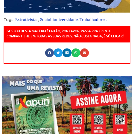
Tags:
,
,
Extrativistas
Sociobiodiversidade
Trabalhadores
GOSTOU DESTA MATÉRIA? ENTÃO, POR FAVOR, PASSA PRA FRENTE.
COMPARTILHE EM TODAS AS SUAS REDES. NÃO CUSTA NADA, É SÓ CLICAR!