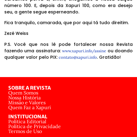
número 100. E, depois da Xapuri 100, como era desejo
seu, a gente segue esperneando.
Fica tranquilo, camarada, que por aqui tá tudo direitim.
Zezé Weiss
P.S. Você que nos lê pode fortalecer nossa Revista
fazendo uma assinatura:
ou doando
www.xapuri.info/assine
qualquer valor pelo PIX:
. Gratidão!
contato@xapuri.info
SOBRE A REVISTA
Quem Somos
Nossa História
Missão e Valores
Quem Faz a Xapuri
INSTITUCIONAL
Política Editorial
Política de Privacidade
Termos de Uso