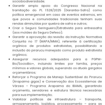
sociobiodiversidade;
Garantir amplo apoio do Congresso Nacional na
tramitação do PL 1.528/2025 (Garantia-Safra) como
política emergencial em caso de eventos extremos, em
que povos e comunidades tradicionais tenham suas
rendas diminuídas por quebra de safra e outros;
Criar o Seguro Seringueiro/Extrativista para entressafra
(aos moldes do Seguro Defeso);
Garantir a aprovação da revisão da Instrução Normativa
Conjunta no 17 (MAPA/MMA), referente à certificação
orgânica de produtos extrativistas, possibilitando a
inclusão do pirarucu manejado como produto extrativista
orgânico;
Assegurar recursos adequados para a PGPM-
Bio/SocioBio+, incluindo limites por família, preços
mínimos e valores globais, superando os atuais gargalos
orçamentários;
Reforçar o Programa de Manejo Sustentável do Pirarucu
(Arapaima gigas) e Conservação dos Ecossistemas de
Várzea – Programa Arapaima do IBAMA, garantindo
orçamento, servidores e estrutura técnica necessárias
para sua implementação;
Viabilizar políticas de infraestrutura – transporte,
armazenamento, logística, processamento – para as