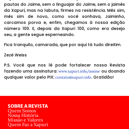
pautas do Jaime, sem o linguajar do Jaime, sem o jaimês
da Xapuri, mas na labuta, firmes na resistência. Mês sim,
mês sim de novo, como você sonhava, Jaiminho,
carcamos porva e, enfim, chegamos à nossa edição
número 100. E, depois da Xapuri 100, como era desejo
seu, a gente segue esperneando.
Fica tranquilo, camarada, que por aqui tá tudo direitim.
Zezé Weiss
P.S. Você que nos lê pode fortalecer nossa Revista
fazendo uma assinatura:
ou doando
www.xapuri.info/assine
qualquer valor pelo PIX:
. Gratidão!
contato@xapuri.info
SOBRE A REVISTA
Quem Somos
Nossa História
Missão e Valores
Quem Faz a Xapuri