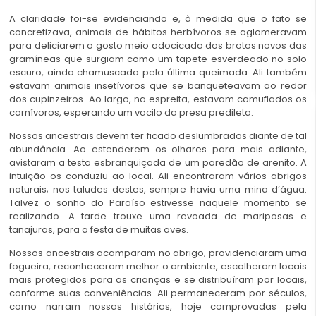
A claridade foi-se evidenciando e, à medida que o fato se
concretizava, animais de hábitos herbívoros se aglomeravam
para deliciarem o gosto meio adocicado dos brotos novos das
gramíneas que surgiam como um tapete esverdeado no solo
escuro, ainda chamuscado pela última queimada. Ali também
estavam animais insetívoros que se banqueteavam ao redor
dos cupinzeiros. Ao largo, na espreita, estavam camuflados os
carnívoros, esperando um vacilo da presa predileta.
Nossos ancestrais devem ter ficado deslumbrados diante de tal
abundância. Ao estenderem os olhares para mais adiante,
avistaram a testa esbranquiçada de um paredão de arenito. A
intuição os conduziu ao local. Ali encontraram vários abrigos
naturais; nos taludes destes, sempre havia uma mina d’água.
Talvez o sonho do Paraíso estivesse naquele momento se
realizando. A tarde trouxe uma revoada de mariposas e
tanajuras, para a festa de muitas aves.
Nossos ancestrais acamparam no abrigo, providenciaram uma
fogueira, reconheceram melhor o ambiente, escolheram locais
mais protegidos para as crianças e se distribuíram por locais,
conforme suas conveniências. Ali permaneceram por séculos,
como narram nossas histórias, hoje comprovadas pela