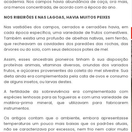
academia. Nos campos havia abundância de caça, ora mais,
ora menos concentrada, de acordo com a época do ano.
NOS RIBEIRÕES E NAS LAGOAS, HAVIA MUITOS PEIXES
Nas vastidões dos campos, cerrados e cerradões havia, em
cada época específica, uma variedade de frutos comestíveis.
Também existia uma profusão de abelhas nativas, sem ferrão,
que recheavam as cavidades dos paredões das rochas, das
árvores ou do solo, com seus deliciosos potes de mel.
Assim, esses ancestrais pioneiros tinham à sua disposição
proteínas animais, vitaminas diversas, oriundas dos variados
frutos, e açúcares provenientes da coleta do mel silvestre. Sua
dieta ainda era complementada pela cata de ovos e consumo
de alguns insetos, ou larvas destes.
A fertilidade da sobrevivência era complementada com
espécies lenhosas para as fogueiras e com uma variedade de
matéria-prima mineral, que utilizavam para fabricarem
instrumentos.
Os antigos contam que o ambiente, embora apresentasse
temperaturas um pouco mais baixas que os padrões atuais,
não se caracterizava por excessos, nem frio nem calor muito