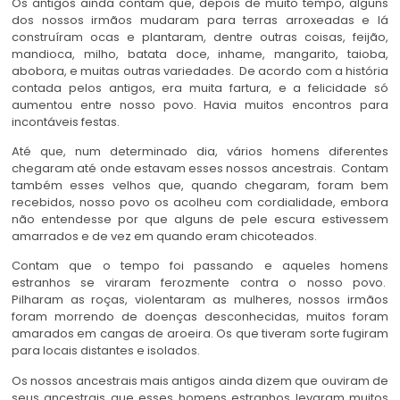
Os antigos ainda contam que, depois de muito tempo, alguns
dos nossos irmãos mudaram para terras arroxeadas e lá
construíram ocas e plantaram, dentre outras coisas, feijão,
mandioca, milho, batata doce, inhame, mangarito, taioba,
abobora, e muitas outras variedades. De acordo com a história
contada pelos antigos, era muita fartura, e a felicidade só
aumentou entre nosso povo. Havia muitos encontros para
incontáveis festas.
Até que, num determinado dia, vários homens diferentes
chegaram até onde estavam esses nossos ancestrais. Contam
também esses velhos que, quando chegaram, foram bem
recebidos, nosso povo os acolheu com cordialidade, embora
não entendesse por que alguns de pele escura estivessem
amarrados e de vez em quando eram chicoteados.
Contam que o tempo foi passando e aqueles homens
estranhos se viraram ferozmente contra o nosso povo.
Pilharam as roças, violentaram as mulheres, nossos irmãos
foram morrendo de doenças desconhecidas, muitos foram
amarados em cangas de aroeira. Os que tiveram sorte fugiram
para locais distantes e isolados.
Os nossos ancestrais mais antigos ainda dizem que ouviram de
seus ancestrais que esses homens estranhos levaram muitos