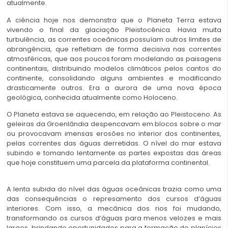
atualmente.
A ciência hoje nos demonstra que o Planeta Terra estava
vivendo o final da glaciação Pleistocênica. Havia muita
turbulência, as correntes oceânicas possuíam outros limites de
abrangência, que refletiam de forma decisiva nas correntes
atmosféricas, que aos poucos foram modelando as paisagens
continentais, distribuindo modelos climáticos pelos cantos do
continente, consolidando alguns ambientes e modificando
drasticamente outros. Era a aurora de uma nova época
geológica, conhecida atualmente como Holoceno.
O Planeta estava se aquecendo, em relação ao Pleistoceno. As
geleiras da Groenlândia despencavam em blocos sobre o mar
ou provocavam imensas erosões no interior dos continentes,
pelas correntes das águas derretidas. O nível do mar estava
subindo e tomando lentamente as partes expostas das áreas
que hoje constituem uma parcela da plataforma continental.
A lenta subida do nível das águas oceânicas trazia como uma
das consequências o represamento dos cursos d’águas
interiores. Com isso, a mecânica dos rios foi mudando,
transformando os cursos d’águas para menos velozes e mais
largos, brindando oportunidades para a formação de planícies