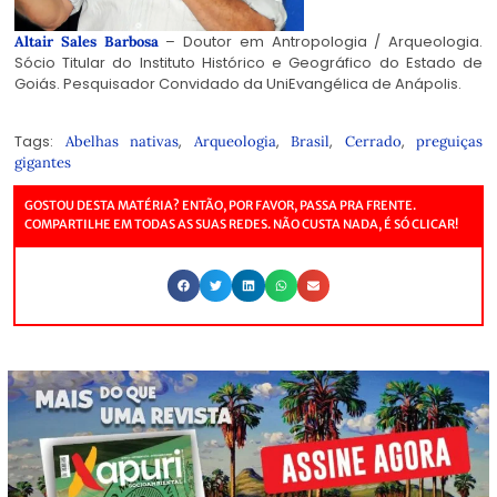
– Doutor em Antropologia / Arqueologia.
Altair Sales Barbosa
Sócio Titular do Instituto Histórico e Geográfico do Estado de
Goiás. Pesquisador Convidado da UniEvangélica de Anápolis.
Tags:
,
,
,
,
Abelhas nativas
Arqueologia
Brasil
Cerrado
preguiças
gigantes
GOSTOU DESTA MATÉRIA? ENTÃO, POR FAVOR, PASSA PRA FRENTE.
COMPARTILHE EM TODAS AS SUAS REDES. NÃO CUSTA NADA, É SÓ CLICAR!