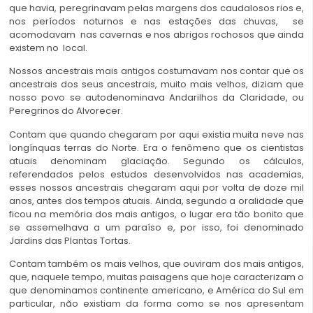
que havia, peregrinavam pelas margens dos caudalosos rios e,
nos períodos noturnos e nas estações das chuvas, se
acomodavam nas cavernas e nos abrigos rochosos que ainda
existem no local.
Nossos ancestrais mais antigos costumavam nos contar que os
ancestrais dos seus ancestrais, muito mais velhos, diziam que
nosso povo se autodenominava Andarilhos da Claridade, ou
Peregrinos do Alvorecer.
Contam que quando chegaram por aqui existia muita neve nas
longínquas terras do Norte. Era o fenômeno que os cientistas
atuais denominam glaciação. Segundo os cálculos,
referendados pelos estudos desenvolvidos nas academias,
esses nossos ancestrais chegaram aqui por volta de doze mil
anos, antes dos tempos atuais. Ainda, segundo a oralidade que
ficou na memória dos mais antigos, o lugar era tão bonito que
se assemelhava a um paraíso e, por isso, foi denominado
Jardins das Plantas Tortas.
Contam também os mais velhos, que ouviram dos mais antigos,
que, naquele tempo, muitas paisagens que hoje caracterizam o
que denominamos continente americano, e América do Sul em
particular, não existiam da forma como se nos apresentam