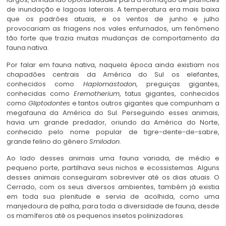
de inundação e lagoas laterais. A temperatura era mais baixa
que os padrões atuais, e os ventos de junho e julho
provocariam as friagens nos vales enfurnados, um fenômeno
tão forte que trazia muitas mudanças de comportamento da
fauna nativa.
Por falar em fauna nativa, naquela época ainda existiam nos
chapadões centrais da América do Sul os elefantes,
conhecidos como
Haplomastodon
, preguiças gigantes,
conhecidas como
Eremotherium
, tatus gigantes, conhecidos
como
Gliptodontes
e tantos outros gigantes que compunham a
megafauna da América do Sul. Perseguindo esses animais,
havia um grande predador, oriundo da América do Norte,
conhecido pelo nome popular de tigre-dente-de-sabre,
grande felino do gênero
Smilodon
.
Ao lado desses animais uma fauna variada, de médio e
pequeno porte, partilhava seus nichos e ecossistemas. Alguns
desses animais conseguiram sobreviver até os dias atuais. O
Cerrado, com os seus diversos ambientes, também já existia
em toda sua plenitude e servia de acolhida, como uma
manjedoura de palha, para toda a diversidade de fauna, desde
os mamíferos até os pequenos insetos polinizadores.