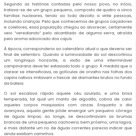
Segundo as histórias contadas pelo nosso povo, no início,
tratava-se de um grupo pequeno, composto de quatro a cinco
famílias nucleares, tendo ao todo dezoito a vinte pessoas,
incluindo crianças. Pelo que conhecemos de grupos caçadores
e coletores, essa população chegou ao alvorecer, certamente
veio “verediando” pelo alcantilado de alguma serra, atraída
pelo aroma adocicado dos cajuís.
À época, corresponderia ao calendário atual o que deveria ser
final de setembro. Quando a luminosidade do sol descortinou
um longínquo horizonte, a visão de uma interminável
campinarana deve ter extasiado todo o grupo. À medida que o
clarear se intensificava, as gotículas de orvalho nas folhas dos
capins nativos imitavam o faiscar de diamantes brutos no fundo
da bateia.
O sol escalava rápido aquele céu azulado, e uma brisa
temperada, tal qual um manto de algodão, cobria de calor
aqueles corpos maquiados com cinzas. Enquanto o dia
avançava, aquela gente pôde enxergar um pequeno córrego
de águas limpas; ao longe, se descortinavam as brumas
brancas de uma pequena cachoeira; bem próximo, uma lagoa,
e mais distante um rio de águas correntes parecia indicar que
ainda existiam caminhos.