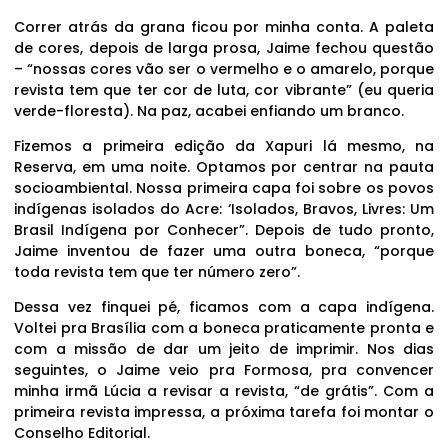
Correr atrás da grana ficou por minha conta. A paleta
de cores, depois de larga prosa, Jaime fechou questão
– “nossas cores vão ser o vermelho e o amarelo, porque
revista tem que ter cor de luta, cor vibrante” (eu queria
verde-floresta). Na paz, acabei enfiando um branco.
Fizemos a primeira edição da Xapuri lá mesmo, na
Reserva, em uma noite. Optamos por centrar na pauta
socioambiental. Nossa primeira capa foi sobre os povos
indígenas isolados do Acre: ‘Isolados, Bravos, Livres: Um
Brasil Indígena por Conhecer”. Depois de tudo pronto,
Jaime inventou de fazer uma outra boneca, “porque
toda revista tem que ter número zero”.
Dessa vez finquei pé, ficamos com a capa indígena.
Voltei pra Brasília com a boneca praticamente pronta e
com a missão de dar um jeito de imprimir. Nos dias
seguintes, o Jaime veio pra Formosa, pra convencer
minha irmã Lúcia a revisar a revista, “de grátis”. Com a
primeira revista impressa, a próxima tarefa foi montar o
Conselho Editorial.