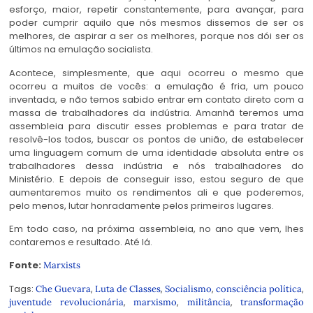
esforço, maior, repetir constantemente, para avançar, para
poder cumprir aquilo que nós mesmos dissemos de ser os
melhores, de aspirar a ser os melhores, porque nos dói ser os
últimos na emulação socialista.
Acontece, simplesmente, que aqui ocorreu o mesmo que
ocorreu a muitos de vocês: a emulação é fria, um pouco
inventada, e não temos sabido entrar em contato direto com a
massa de trabalhadores da indústria. Amanhã teremos uma
assembleia para discutir esses problemas e para tratar de
resolvê-los todos, buscar os pontos de união, de estabelecer
uma linguagem comum de uma identidade absoluta entre os
trabalhadores dessa indústria e nós trabalhadores do
Ministério. E depois de conseguir isso, estou seguro de que
aumentaremos muito os rendimentos ali e que poderemos,
pelo menos, lutar honradamente pelos primeiros lugares.
Em todo caso, na próxima assembleia, no ano que vem, lhes
contaremos e resultado. Até lá.
Fonte:
Marxists
Tags:
,
,
,
,
Che Guevara
Luta de Classes
Socialismo
consciência política
,
,
,
juventude revolucionária
marxismo
militância
transformação