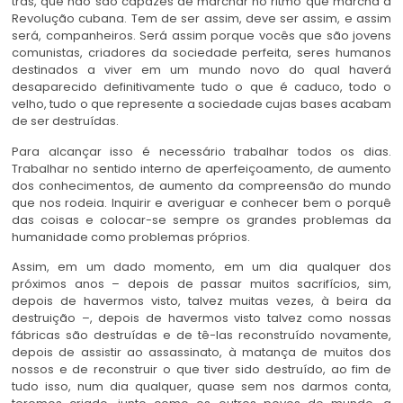
trás, que não são capazes de marchar no ritmo que marcha a
Revolução cubana. Tem de ser assim, deve ser assim, e assim
será, companheiros. Será assim porque vocês que são jovens
comunistas, criadores da sociedade perfeita, seres humanos
destinados a viver em um mundo novo do qual haverá
desaparecido definitivamente tudo o que é caduco, todo o
velho, tudo o que represente a sociedade cujas bases acabam
de ser destruídas.
Para alcançar isso é necessário trabalhar todos os dias.
Trabalhar no sentido interno de aperfeiçoamento, de aumento
dos conhecimentos, de aumento da compreensão do mundo
que nos rodeia. Inquirir e averiguar e conhecer bem o porquê
das coisas e colocar-se sempre os grandes problemas da
humanidade como problemas próprios.
Assim, em um dado momento, em um dia qualquer dos
próximos anos – depois de passar muitos sacrifícios, sim,
depois de havermos visto, talvez muitas vezes, à beira da
destruição –, depois de havermos visto talvez como nossas
fábricas são destruídas e de tê-las reconstruído novamente,
depois de assistir ao assassinato, à matança de muitos dos
nossos e de reconstruir o que tiver sido destruído, ao fim de
tudo isso, num dia qualquer, quase sem nos darmos conta,