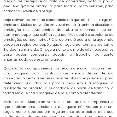
alegria de festejar esta data de aniversário, volto a pôr a
pequena gota de amargura para tocar o ponto sensível, para
chamar a juventude a reagir.
Hoje estivemos em uma assembleia em que se discutia algo no
Ministério. Muitos de vocês provavelmente já tenham discutido a
emulação nos seus centros de trabalho e tenham lido um
tremendo papel que está circulando. Mas qual é o problema da
emulação, companheiros? O problema é que a emulação não
pode ser regida por papéis que a regulamentem, a ordenem e
lhe deem um molde. O regulamento e o molde são necessários
para poder comparar, depois, o trabalho da gente
entusiasmada que está emulando.
Quando dois companheiros começam a emular, cada um em
uma máquina para construir mais, depois de um tempo
começam a sentir a necessidade de algum regulamento para
determinar qual dos dois produz mais em sua máquina: a
qualidade do produto, a quantidade, as horas de trabalho, a
forma em que fica a máquina depois, como a atenderam…
Muitas coisas. Mas se em vez de se tratar de dois companheiros
que efetivamente emulam e aos quais nós vamos dar um
regulamento, aparece um regulamento para outros dois que
estão pensando em que chegue a hora de ir para casa, para