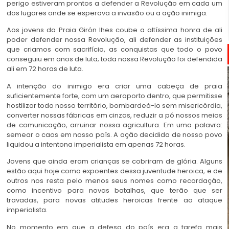
perigo estiveram prontos a defender a Revolução em cada um
dos lugares onde se esperava a invasão ou a ação inimiga.
Aos jovens da Praia Girón lhes coube a altíssima honra de ali
poder defender nossa Revolução, ali defender as instituições
que criamos com sacrifício, as conquistas que todo o povo
conseguiu em anos de luta; toda nossa Revolução foi defendida
ali em 72 horas de luta.
A intenção do inimigo era criar uma cabeça de praia
suficientemente forte, com um aeroporto dentro, que permitisse
hostilizar todo nosso território, bombardeá-lo sem misericórdia,
converter nossas fábricas em cinzas, reduzir a pó nossos meios
de comunicação, arruinar nossa agricultura. Em uma palavra:
semear o caos em nosso país. A ação decidida de nosso povo
liquidou a intentona imperialista em apenas 72 horas.
Jovens que ainda eram crianças se cobriram de glória. Alguns
estão aqui hoje como expoentes dessa juventude heroica, e de
outros nos resta pelo menos seus nomes como recordação,
como incentivo para novas batalhas, que terão que ser
travadas, para novas atitudes heroicas frente ao ataque
imperialista.
No momento em que a defesa do país era a tarefa mais