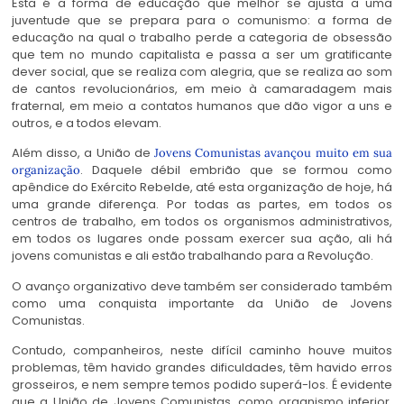
Esta é a forma de educação que melhor se ajusta a uma
juventude que se prepara para o comunismo: a forma de
educação na qual o trabalho perde a categoria de obsessão
que tem no mundo capitalista e passa a ser um gratificante
dever social, que se realiza com alegria, que se realiza ao som
de cantos revolucionários, em meio à camaradagem mais
fraternal, em meio a contatos humanos que dão vigor a uns e
outros, e a todos elevam.
Além disso, a União de
Jovens Comunistas avançou muito em sua
. Daquele débil embrião que se formou como
organização
apêndice do Exército Rebelde, até esta organização de hoje, há
uma grande diferença. Por todas as partes, em todos os
centros de trabalho, em todos os organismos administrativos,
em todos os lugares onde possam exercer sua ação, ali há
jovens comunistas e ali estão trabalhando para a Revolução.
O avanço organizativo deve também ser considerado também
como uma conquista importante da União de Jovens
Comunistas.
Contudo, companheiros, neste difícil caminho houve muitos
problemas, têm havido grandes dificuldades, têm havido erros
grosseiros, e nem sempre temos podido superá-los. É evidente
que a União de Jovens Comunistas, como organismo inferior,