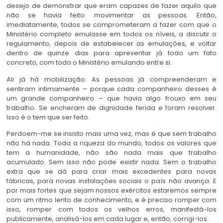
desejo de demonstrar que eram capazes de fazer aquilo que
não se havia feito: movimentar as pessoas. Então,
imediatamente, todos se comprometeram a fazer com que o
Ministério completo emulasse em todos os níveis, a discutir o
regulamento, depois de estabelecer as emulações, e voltar
dentro de quinze dias para apresentar já todo um fato
concreto, com todo o Ministério emulando entre si.
Ali já há mobilização. As pessoas já compreenderam e
sentiram intimamente – porque cada companheiro desses é
um grande companheiro – que havia algo frouxo em seu
trabalho. Se encheram de dignidade ferida e foram resolver.
Isso é o tem que ser feito.
Perdoem-me se insisto mais uma vez, mas é que sem trabalho
não há nada. Toda a riqueza do mundo, todos os valores que
tem a humanidade, não são nada mais que trabalho
acumulado. Sem isso não pode existir nada. Sem o trabalho
extra que se dá para criar mais excedentes para novas
fábricas, para novas instalações sociais o país não avança. E
por mais fortes que sejam nossos exércitos estaremos sempre
com um ritmo lento de conhecimento, e é preciso romper com
isso, romper com todos os velhos erros, manifestá-los
publicamente, analisá-los em cada lugar e, então, corrigi-los.