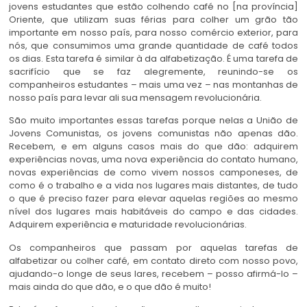
jovens estudantes que estão colhendo café no [na província]
Oriente, que utilizam suas férias para colher um grão tão
importante em nosso país, para nosso comércio exterior, para
nós, que consumimos uma grande quantidade de café todos
os dias. Esta tarefa é similar à da alfabetização. É uma tarefa de
sacrifício que se faz alegremente, reunindo-se os
companheiros estudantes – mais uma vez – nas montanhas de
nosso país para levar ali sua mensagem revolucionária.
São muito importantes essas tarefas porque nelas a União de
Jovens Comunistas, os jovens comunistas não apenas dão.
Recebem, e em alguns casos mais do que dão: adquirem
experiências novas, uma nova experiência do contato humano,
novas experiências de como vivem nossos camponeses, de
como é o trabalho e a vida nos lugares mais distantes, de tudo
o que é preciso fazer para elevar aquelas regiões ao mesmo
nível dos lugares mais habitáveis do campo e das cidades.
Adquirem experiência e maturidade revolucionárias.
Os companheiros que passam por aquelas tarefas de
alfabetizar ou colher café, em contato direto com nosso povo,
ajudando-o longe de seus lares, recebem – posso afirmá-lo –
mais ainda do que dão, e o que dão é muito!