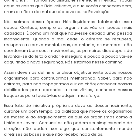
ORI é a luz…”, “somos socialistas, em frente, em frente…”. Todas
aquelas coisas que Fidel criticava, e que vocês conhecem bem,
eram o reflexo do mal que atacava nossa Revolução.
Nós saímos dessa época. Nós liquidamos totalmente essa
época. Contudo, sempre os organismos vão um pouco mais
atrasados. É como um mal que houvesse deixado uma pessoa
inconsciente. Quando o mal cede, o cérebro se recupera,
recupera a clareza mental, mas, no entanto, os membros não
coordenam bem seus movimentos, os primeiros dias depois de
levantar-se do leito o andar é inseguro e pouco a pouco vai-se
adquirindo a nova segurança. Nós estamos nesse caminho.
Assim devemos definir e analisar objetivamente todos nossos
organismos para continuarmos melhorando. Saber, para não
cairmos, para não tropeçarmos e ir ao chão; conhecer nossas
debilidades para aprender a resolvê-las, conhecer nossas
fraquezas para liquidá-las e adquirir mais força.
Essa falta de iniciativa própria se deve ao desconhecimento,
durante um bom tempo, da dialética que move os organismos
de massa e ao esquecimento de que os organismos como a
União de Jovens Comunistas não podem ser simplesmente de
direção, não podem ser algo que constantemente mande
diretrizes às bases e que não receba nada delas.