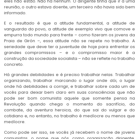
eles não estão. Não há nenhum. O dirigente tinha que ir a uma
reunião, o outro estava doente, um terceiro não havia sido bem
informado.
E o resultado é que a atitude fundamental, a atitude de
vanguarda do povo, a atitude de exemplo vivo que comove e
empurra todo mundo para frente – como fizeram os jovens da
Praia de Girón –, essa atitude não se repete no trabalho. A
seriedade que deve ter a juventude de hoje para enfrentar os
grandes compromissos – e o compromisso maior é a
construção da sociedade socialista – não se reflete no trabalho
concreto.
Há grandes debilidades e é preciso trabalhar nelas. Trabalhar
organizando, trabalhar marcando o lugar onde dói, o lugar
onde há debilidades a corrigir, e trabalhar sobre cada um de
vocês para deixar bem claro em suas consciências que não
pode ser bom comunista aquele que somente pensa na
Revolução quando chega o momento do sacrifício, do
combate, da aventura heroica, do que sai do vulgar e do
cotidiano e, no entanto, no trabalho é medíocre ou menos que
medíocre.
Como pode ser isso, se vocês já recebem o nome de jovens
comunistas, o nome que nós, como organização dirigente,