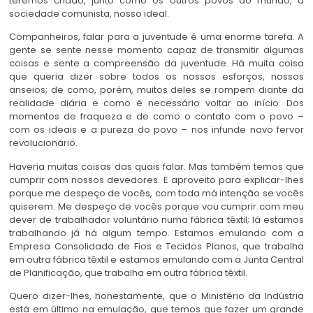
teremos criado, junto como os outros povos do mundo, a
sociedade comunista, nosso ideal.
Companheiros, falar para a juventude é uma enorme tarefa. A
gente se sente nesse momento capaz de transmitir algumas
coisas e sente a compreensão da juventude. Há muita coisa
que queria dizer sobre todos os nossos esforços, nossos
anseios; de como, porém, muitos deles se rompem diante da
realidade diária e como é necessário voltar ao início. Dos
momentos de fraqueza e de como o contato com o povo –
com os ideais e a pureza do povo – nos infunde novo fervor
revolucionário.
Haveria muitas coisas das quais falar. Mas também temos que
cumprir com nossos devedores. E aproveito para explicar-lhes
porque me despeço de vocês, com toda má intenção se vocês
quiserem. Me despeço de vocês porque vou cumprir com meu
dever de trabalhador voluntário numa fábrica têxtil; lá estamos
trabalhando já há algum tempo. Estamos emulando com a
Empresa Consolidada de Fios e Tecidos Planos, que trabalha
em outra fábrica têxtil e estamos emulando com a Junta Central
de Planificação, que trabalha em outra fábrica têxtil.
Quero dizer-lhes, honestamente, que o Ministério da Indústria
está em último na emulação, que temos que fazer um grande