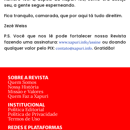
seu, a gente segue esperneando.
Fica tranquilo, camarada, que por aqui tá tudo direitim.
Zezé Weiss
P.S. Você que nos lê pode fortalecer nossa Revista
fazendo uma assinatura:
ou doando
www.xapuri.info/assine
qualquer valor pelo PIX:
. Gratidão!
contato@xapuri.info
SOBRE A REVISTA
Quem Somos
Nossa História
Missão e Valores
Quem Faz a Xapuri
INSTITUCIONAL
Política Editorial
Política de Privacidade
Termos de Uso
REDES E PLATAFORMAS