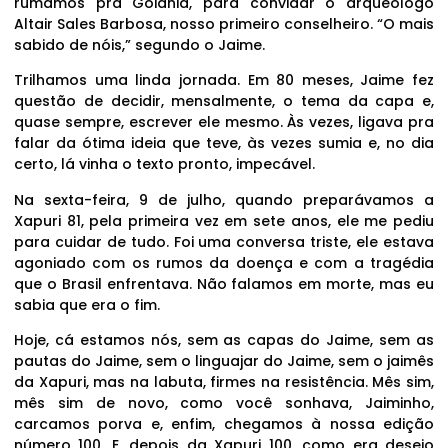
rumamos pra Goiânia, para convidar o arqueólogo
Altair Sales Barbosa, nosso primeiro conselheiro. “O mais
sabido de nóis,” segundo o Jaime.
Trilhamos uma linda jornada. Em 80 meses, Jaime fez
questão de decidir, mensalmente, o tema da capa e,
quase sempre, escrever ele mesmo. Às vezes, ligava pra
falar da ótima ideia que teve, às vezes sumia e, no dia
certo, lá vinha o texto pronto, impecável.
Na sexta-feira, 9 de julho, quando preparávamos a
Xapuri 81, pela primeira vez em sete anos, ele me pediu
para cuidar de tudo. Foi uma conversa triste, ele estava
agoniado com os rumos da doença e com a tragédia
que o Brasil enfrentava. Não falamos em morte, mas eu
sabia que era o fim.
Hoje, cá estamos nós, sem as capas do Jaime, sem as
pautas do Jaime, sem o linguajar do Jaime, sem o jaimês
da Xapuri, mas na labuta, firmes na resistência. Mês sim,
mês sim de novo, como você sonhava, Jaiminho,
carcamos porva e, enfim, chegamos à nossa edição
número 100. E, depois da Xapuri 100, como era desejo