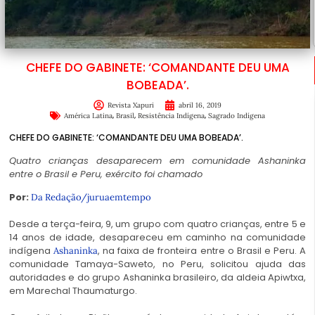
CHEFE DO GABINETE: ‘COMANDANTE DEU UMA
BOBEADA’.
Revista Xapuri
abril 16, 2019
,
,
,
América Latina
Brasil
Resistência Indígena
Sagrado Indígena
CHEFE DO GABINETE: ‘COMANDANTE DEU UMA BOBEADA’.
Quatro crianças desaparecem em comunidade Ashaninka
entre o Brasil e Peru, exército foi chamado
Por:
Da Redação/
juruaemtempo
Desde a terça-feira, 9, um grupo com quatro crianças, entre 5 e
14 anos de idade, desapareceu em caminho na comunidade
indígena
, na faixa de fronteira entre o Brasil e Peru. A
Ashaninka
comunidade Tamaya-Saweto, no Peru, solicitou ajuda das
autoridades e do grupo Ashaninka brasileiro, da aldeia Apiwtxa,
em Marechal Thaumaturgo.