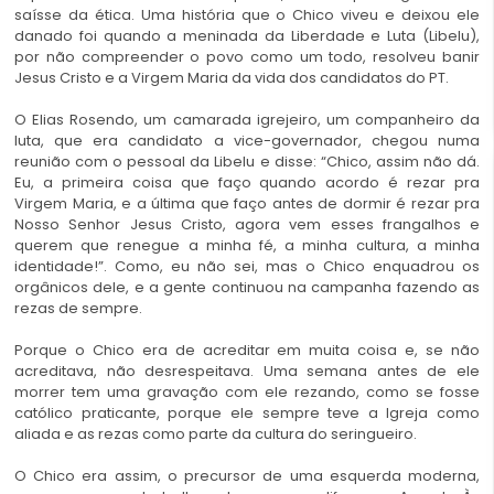
saísse da ética. Uma história que o Chico viveu e deixou ele
danado foi quando a meninada da Liberdade e Luta (Libelu),
por não compreender o povo como um todo, resolveu banir
Jesus Cristo e a Virgem Maria da vida dos candidatos do PT.
O Elias Rosendo, um camarada igrejeiro, um companheiro da
luta, que era candidato a vice-governador, chegou numa
reunião com o pessoal da Libelu e disse: “Chico, assim não dá.
Eu, a primeira coisa que faço quando acordo é rezar pra
Virgem Maria, e a última que faço antes de dormir é rezar pra
Nosso Senhor Jesus Cristo, agora vem esses frangalhos e
querem que renegue a minha fé, a minha cultura, a minha
identidade!”. Como, eu não sei, mas o Chico enquadrou os
orgânicos dele, e a gente continuou na campanha fazendo as
rezas de sempre.
Porque o Chico era de acreditar em muita coisa e, se não
acreditava, não desrespeitava. Uma semana antes de ele
morrer tem uma gravação com ele rezando, como se fosse
católico praticante, porque ele sempre teve a Igreja como
aliada e as rezas como parte da cultura do seringueiro.
O Chico era assim, o precursor de uma esquerda moderna,