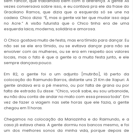
sem rancor, que trabalhava bem com a diferença. A gente Às
vezes conversava sobre isso, e eu contava pra ele da frase do
Graciliano Ramos, que dizia que a esquerda só se une na
cadeia. Chico dizia: “É, mas a gente vai ter que mudar isso aqui
no Acre.” A visão futurista que o Chico tinha era de uma
esquerda laica, moderna, solidária e amorosa.
O Chico gostava muito de festa, mas era tímido para dançar. Eu
não sei se ele era tímido, ou se evitava dançar para não se
envolver com as mulheres, ou se era em respeito aos valores
locais, mas o fato é que a gente ia a muita festa junto, e ele
sempre dançava pouco.
Em 82, a gente foi a um adjunto [mutirão], lá perto da
colocação do Raimundo Barros, distante uns 21 Km de Xapuri. A
gente andava era a pé mesmo, ou por falta de grana ou por
falta de estrada. Eu disse: “Chico, você sabe, eu sou urbanoide,
eu não dou conta de andar no mato com essa pressa toda”. Em
vez de fazer a viagem nas sete horas que ele fazia, a gente
chegou em 11 horas.
Chegamos na colocação da Mariazinha e do Raimundo, e a
casa já estava cheia. A gente dormiu nos bancos mesmo, e foi
um dos melhores sonos da minha vida, porque depois de