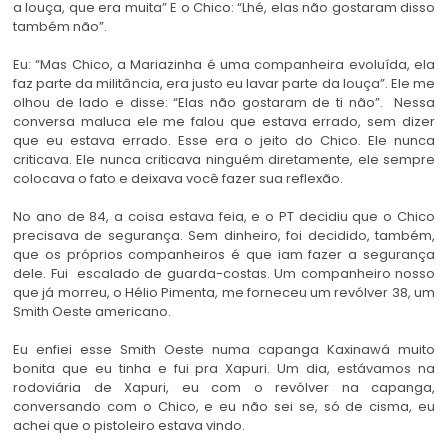
a louça, que era muita” E o Chico: “Lhé, elas não gostaram disso
também não”.
Eu: “Mas Chico, a Mariazinha é uma companheira evoluída, ela
faz parte da militância, era justo eu lavar parte da louça”. Ele me
olhou de lado e disse: “Elas não gostaram de ti não”. Nessa
conversa maluca ele me falou que estava errado, sem dizer
que eu estava errado. Esse era o jeito do Chico. Ele nunca
criticava. Ele nunca criticava ninguém diretamente, ele sempre
colocava o fato e deixava você fazer sua reflexão.
No ano de 84, a coisa estava feia, e o PT decidiu que o Chico
precisava de segurança. Sem dinheiro, foi decidido, também,
que os próprios companheiros é que iam fazer a segurança
dele. Fui escalado de guarda-costas. Um companheiro nosso
que já morreu, o Hélio Pimenta, me forneceu um revólver 38, um
Smith Oeste americano.
Eu enfiei esse Smith Oeste numa capanga Kaxinawá muito
bonita que eu tinha e fui pra Xapuri. Um dia, estávamos na
rodoviária de Xapuri, eu com o revólver na capanga,
conversando com o Chico, e eu não sei se, só de cisma, eu
achei que o pistoleiro estava vindo.