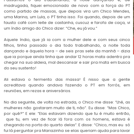
madrugada, fiquei emocionado de novo com a força do PT
como partido de massas, que depois vira um Chico Mendes,
uma Marina, um Lula, o PT tinha isso. Foi quando, depois de um
fausto café com leite de castanha, cuscuz e farofa de caça, vi
um índio amigo do Chico dizer: “Che, eu já vou.”
Aquele índio, que já ia com a mulher dele e com seus cinco
filhos, tinha passado o dia todo trabalhando, a noite toda
dançando e àquela hora – de seis pras sete da manhã – dizia
que ia porque ainda tinha que andar 12 horas mata adentro pra
chegar na sua aldeia, mal descansar e sair pra mata em busca
do seu sustento!
Ali estava o fermento das massa! É nisso que a gente
acreditava quando andava fazendo o PT em forrós, em
reuniões, em rezas e aniversários.
No dia seguinte, de volta na estrada, o Chico me disse: “Lhé, as
mulheres não gostaram muito de ti, não”. Eu disse: “Mas Chico,
por quê?” E ele: “Elas estavam dizendo que tu é muito entrão,
que tu, em vez de ficar lá fora com os homens, estava é
chegando na porta do quarto delas”. E disse: “Chico, mas eu só
fui lá perguntar pra Mariazinha se elas queriam ajuda para lavar