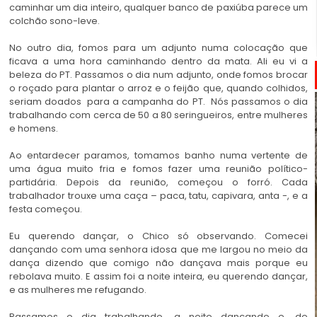
caminhar um dia inteiro, qualquer banco de paxiúba parece um
colchão sono-leve.
No outro dia, fomos para um adjunto numa colocação que
ficava a uma hora caminhando dentro da mata. Ali eu vi a
beleza do PT. Passamos o dia num adjunto, onde fomos brocar
o roçado para plantar o arroz e o feijão que, quando colhidos,
seriam doados para a campanha do PT. Nós passamos o dia
trabalhando com cerca de 50 a 80 seringueiros, entre mulheres
e homens.
Ao entardecer paramos, tomamos banho numa vertente de
uma água muito fria e fomos fazer uma reunião político-
partidária. Depois da reunião, começou o forró. Cada
trabalhador trouxe uma caça – paca, tatu, capivara, anta -, e a
festa começou.
Eu querendo dançar, o Chico só observando. Comecei
dançando com uma senhora idosa que me largou no meio da
dança dizendo que comigo não dançava mais porque eu
rebolava muito. E assim foi a noite inteira, eu querendo dançar,
e as mulheres me refugando.
Passamos o dia trabalhando, a noite dançando e, de