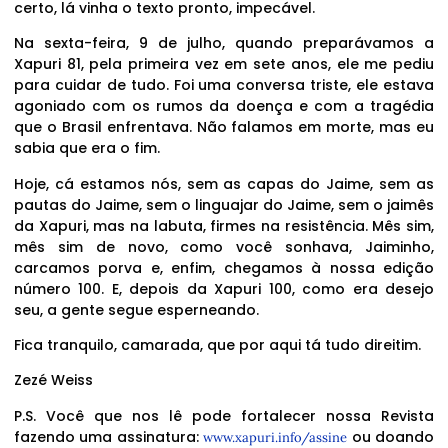
certo, lá vinha o texto pronto, impecável.
Na sexta-feira, 9 de julho, quando preparávamos a
Xapuri 81, pela primeira vez em sete anos, ele me pediu
para cuidar de tudo. Foi uma conversa triste, ele estava
agoniado com os rumos da doença e com a tragédia
que o Brasil enfrentava. Não falamos em morte, mas eu
sabia que era o fim.
Hoje, cá estamos nós, sem as capas do Jaime, sem as
pautas do Jaime, sem o linguajar do Jaime, sem o jaimês
da Xapuri, mas na labuta, firmes na resistência. Mês sim,
mês sim de novo, como você sonhava, Jaiminho,
carcamos porva e, enfim, chegamos à nossa edição
número 100. E, depois da Xapuri 100, como era desejo
seu, a gente segue esperneando.
Fica tranquilo, camarada, que por aqui tá tudo direitim.
Zezé Weiss
P.S. Você que nos lê pode fortalecer nossa Revista
fazendo uma assinatura:
ou doando
www.xapuri.info/assine