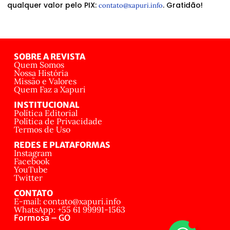
qualquer valor pelo PIX:
. Gratidão!
contato@xapuri.info
SOBRE A REVISTA
Quem Somos
Nossa História
Missão e Valores
Quem Faz a Xapuri
INSTITUCIONAL
Política Editorial
Política de Privacidade
Termos de Uso
REDES E PLATAFORMAS
Instagram
Facebook
YouTube
Twitter
CONTATO
E-mail: contato@xapuri.info
WhatsApp: +55 61 99991-1563
Formosa – GO