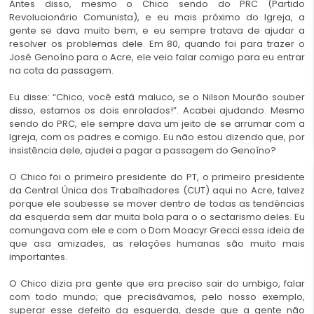
Antes disso, mesmo o Chico sendo do PRC (Partido
Revolucionário Comunista), e eu mais próximo do Igreja, a
gente se dava muito bem, e eu sempre tratava de ajudar a
resolver os problemas dele. Em 80, quando foi para trazer o
José Genoíno para o Acre, ele veio falar comigo para eu entrar
na cota da passagem.
Eu disse: “Chico, você está maluco, se o Nilson Mourão souber
disso, estamos os dois enrolados!”. Acabei ajudando. Mesmo
sendo do PRC, ele sempre dava um jeito de se arrumar com a
Igreja, com os padres e comigo. Eu não estou dizendo que, por
insistência dele, ajudei a pagar a passagem do Genoíno?
O Chico foi o primeiro presidente do PT, o primeiro presidente
da Central Única dos Trabalhadores (CUT) aqui no Acre, talvez
porque ele soubesse se mover dentro de todas as tendências
da esquerda sem dar muita bola para o o sectarismo deles. Eu
comungava com ele e com o Dom Moacyr Grecci essa ideia de
que asa amizades, as relações humanas são muito mais
importantes.
O Chico dizia pra gente que era preciso sair do umbigo, falar
com todo mundo; que precisávamos, pelo nosso exemplo,
superar esse defeito da esquerda, desde que a gente não