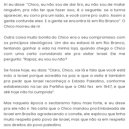
Aí eu disse: “Chico, eu não sou de dar tiro, eu não sou de matar
ninguém, pra não ter que fazer isso, é o seguinte: se a turma
aparecer, eu corro pra um lado, e você corre pro outro. Assim a
gente confunde eles. E a gente se encontra lá em Rio Branco”. O
Chico morreu de rir.
Outra coisa muito bonita do Chico era o seu compromisso com
os princípios ideológicos. Um dia eu estava lá em Rio Branco,
tentando ganhar a vida na minha loja, quando chega o Chico
com uma carta convidando ele pra visitar Israel. Ele me
pergunto: “Rapaz, eu vou ou não?
Se fosse hoje, eu dizia: “Claro, Chico, vai lá e fala que você está
indo a Israel porque acredita na paz e que a visita é também
pra pedir que Israel reconheça o Estado Palestino, conforme
estabelecido na Lei da Partilha que a ONU fez em 1947, e que
até hoje não foi cumprida”.
Mas naquela época o sectarismo falou mais forte, e eu disse
pra ele não ir. Na carta que o Chico mandou pra Embaixada de
Israel em Brasília agradecendo o convite, ele explicou que tinha
muito respeito pelo povo de Israel, mas que não ia em respeito
aos direitos do povo palestino.