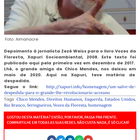
Foto: Almanacre
Depoimento à jornalista Zezé Weiss para o livro Vozes da
Floresta, Xapuri Socioambiental, 2008. Este texto foi
publicado aqui pela primeira vez em dezembro de 2017.
Lhé, o grande amigo de Chico Mendes, nos deixou em
maio de 2020. Aqui na Xapuri, teve matéria de
despedida.
Segue o link:
http://xapuri.info/homenagem/um-salve-de-
despedida-para-o-grande-lhe-revolucionario-acreano
Tags:
,
,
,
,
Chico Mendes
Direitos Humanos
Esquerda
Estados Unidos
,
,
,
Rio Branco
Seringueiros
Vozes da Floresta
homenagem
GOSTOU DESTA MATÉRIA? ENTÃO, POR FAVOR, PASSA PRA FRENTE.
COMPARTILHE EM TODAS AS SUAS REDES. NÃO CUSTA NADA, É SÓ CLICAR!