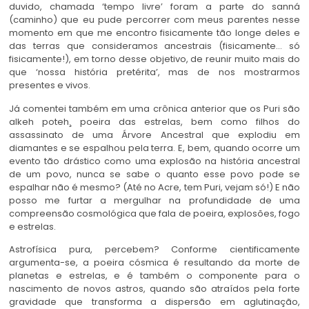
duvido, chamada ‘tempo livre’ foram a parte do sanná
(caminho) que eu pude percorrer com meus parentes nesse
momento em que me encontro fisicamente tão longe deles e
das terras que consideramos ancestrais (fisicamente… só
fisicamente!), em torno desse objetivo, de reunir muito mais do
que ‘nossa história pretérita’, mas de nos mostrarmos
presentes e vivos.
Já comentei também em uma crônica anterior que os Puri são
alkeh poteh¸ poeira das estrelas, bem como filhos do
assassinato de uma Árvore Ancestral que explodiu em
diamantes e se espalhou pela terra. E, bem, quando ocorre um
evento tão drástico como uma explosão na história ancestral
de um povo, nunca se sabe o quanto esse povo pode se
espalhar não é mesmo? (Até no Acre, tem Puri, vejam só!) E não
posso me furtar a mergulhar na profundidade de uma
compreensão cosmológica que fala de poeira, explosões, fogo
e estrelas.
Astrofísica pura, percebem? Conforme cientificamente
argumenta-se, a poeira cósmica é resultando da morte de
planetas e estrelas, e é também o componente para o
nascimento de novos astros, quando são atraídos pela forte
gravidade que transforma a dispersão em aglutinação,