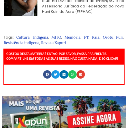
atua na Divisão Técnica do IPHAN/AC e na
Assessoria Jurídica da Federação do Povo
Huni Kuin do Acre (FEPHAC).
Tags:
,
,
,
,
,
,
Cultura
Indígena
MITO
Memória
PT
Raial Orotu Puri
,
Resistência indígena
Revista Xapuri
GOSTOU DESTA MATÉRIA? ENTÃO, POR FAVOR, PASSA PRA FRENTE.
COMPARTILHE EM TODAS AS SUAS REDES. NÃO CUSTA NADA, É SÓ CLICAR!