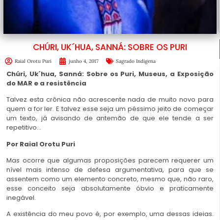
CHÚRI, UK´HUA, SANNÁ: SOBRE OS PURI
Raial Orotu Puri
junho 4, 2017
Sagrado Indígena
Chúri, Uk´hua, Sanná: Sobre os Puri, Museus, a Exposição
do MAR e a resistência
Talvez esta crônica não acrescente nada de muito novo para
quem a for ler. E talvez esse seja um péssimo jeito de começar
um texto, já avisando de antemão de que ele tende a ser
repetitivo…
Por Raial Orotu Puri
Mas ocorre que algumas proposições parecem requerer um
nível mais intenso de defesa argumentativa, para que se
assentem como um elemento concreto, mesmo que, não raro,
esse conceito seja absolutamente óbvio e praticamente
inegável.
A existência do meu povo é, por exemplo, uma dessas ideias.