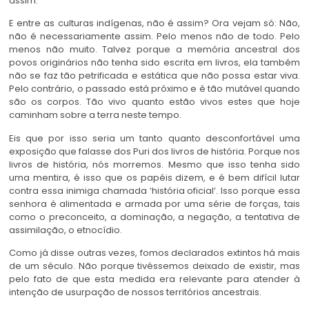
assim.
E entre as culturas indígenas, não é assim? Ora vejam só: Não,
não é necessariamente assim. Pelo menos não de todo. Pelo
menos não muito. Talvez porque a memória ancestral dos
povos originários não tenha sido escrita em livros, ela também
não se faz tão petrificada e estática que não possa estar viva.
Pelo contrário, o passado está próximo e é tão mutável quando
são os corpos. Tão vivo quanto estão vivos estes que hoje
caminham sobre a terra neste tempo.
Eis que por isso seria um tanto quanto desconfortável uma
exposição que falasse dos Puri dos livros de história. Porque nos
livros de história, nós morremos. Mesmo que isso tenha sido
uma mentira, é isso que os papéis dizem, e é bem difícil lutar
contra essa inimiga chamada ‘história oficial’. Isso porque essa
senhora é alimentada e armada por uma série de forças, tais
como o preconceito, a dominação, a negação, a tentativa de
assimilação, o etnocídio.
Como já disse outras vezes, fomos declarados extintos há mais
de um século. Não porque tivéssemos deixado de existir, mas
pelo fato de que esta medida era relevante para atender à
intenção de usurpação de nossos territórios ancestrais.