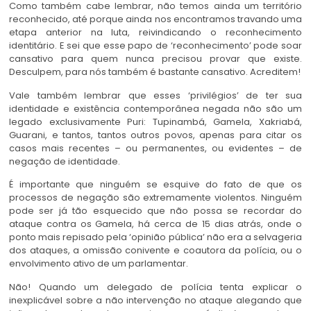
Como também cabe lembrar, não temos ainda um território
reconhecido, até porque ainda nos encontramos travando uma
etapa anterior na luta, reivindicando o reconhecimento
identitário. E sei que esse papo de ‘reconhecimento’ pode soar
cansativo para quem nunca precisou provar que existe.
Desculpem, para nós também é bastante cansativo. Acreditem!
Vale também lembrar que esses ‘privilégios’ de ter sua
identidade e existência contemporânea negada não são um
legado exclusivamente Puri: Tupinambá, Gamela, Xakriabá,
Guarani, e tantos, tantos outros povos, apenas para citar os
casos mais recentes – ou permanentes, ou evidentes – de
negação de identidade.
É importante que ninguém se esquive do fato de que os
processos de negação são extremamente violentos. Ninguém
pode ser já tão esquecido que não possa se recordar do
ataque contra os Gamela, há cerca de 15 dias atrás, onde o
ponto mais repisado pela ‘opinião pública’ não era a selvageria
dos ataques, a omissão conivente e coautora da polícia, ou o
envolvimento ativo de um parlamentar.
Não! Quando um delegado de polícia tenta explicar o
inexplicável sobre a não intervenção no ataque alegando que