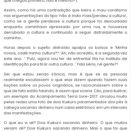
que chegou primeiro, não é mesmo?).
Assim, como há uma contradição que beira o mau-caratismo
nas argumentações do tipo ‘não é índio mais/perdeu a cultura’,
como se a gente perdesse a cultura porque foi descuidado
enquanto caminhava apressado por uma rua, e houvesse
derrubado a cultura e continuado a seguir distraidamente o
caminho…
Horas depois o sujeito distraído apalpa os bolsos e ‘Minha
nossa, cadê minha cultura?!’ ‘Ah, não acredito, é a segunda vez
este ano…’ ‘Putz, agora vou ter de enfrentar fila no Instituto de
Identificação para tirar outra cultura…’ Fala sério, né gente?!
Sei que estou sendo irônica, mas é que se as pessoas
realmente escutassem o que elas dizem quando fazem suas
ilações sobre os povos originários, se raciocinassem sobre o
que de fato estão falando, é assim que soaria. Cito, para ilustrar,
um exemplo do Acampamento Terra Livre-2017: circulou muito
pelas redes uma foto de dois Kuikuro paramentados dos pés à
cabeça sacando dinheiro num caixa eletrônico em um intervalo
das manifestações.
O que eu vi ali? Dois Kuikuro sacando dinheiro. O que muitos
veriam ali? Dois Kuikuro sacando dinheiro. Mas o que foi que