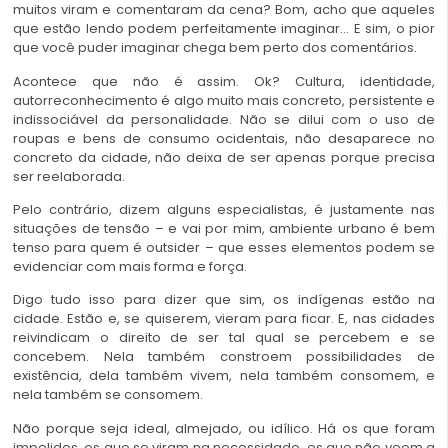
muitos viram e comentaram da cena? Bom, acho que aqueles
que estão lendo podem perfeitamente imaginar… E sim, o pior
que você puder imaginar chega bem perto dos comentários.
Acontece que não é assim. Ok? Cultura, identidade,
autorreconhecimento é algo muito mais concreto, persistente e
indissociável da personalidade. Não se dilui com o uso de
roupas e bens de consumo ocidentais, não desaparece no
concreto da cidade, não deixa de ser apenas porque precisa
ser reelaborada.
Pelo contrário, dizem alguns especialistas, é justamente nas
situações de tensão – e vai por mim, ambiente urbano é bem
tenso para quem é outsider – que esses elementos podem se
evidenciar com mais forma e força.
Digo tudo isso para dizer que sim, os indígenas estão na
cidade. Estão e, se quiserem, vieram para ficar. E, nas cidades
reivindicam o direito de ser tal qual se percebem e se
concebem. Nela também constroem possibilidades de
existência, dela também vivem, nela também consomem, e
nela também se consomem.
Não porque seja ideal, almejado, ou idílico. Há os que foram
impelidos, os que se viram na necessidade, os que não veem a