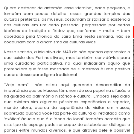
Quero destacar de antemão esse ‘detalhe’, nada pequeno, e
também bem pouco detalhe: esses grandes templos das
culturas pretéritas, os museus, costumam cristalizar a existência
das culturas em um certo passado, perpassado por certos
ideários de tradição e fixidez que, conforme – muito – bem
abordado pela Crônica do Jairo Lima nesta semana, não se
coadunam com o dinamismo de culturas vivas.
Nesse sentido, a iniciativa do MAR de não apenas apresentar o
que existe dos Puri nos livros, mas também convidá-los para
uma curadoria participativa, na qual indicariam aquilo que
pretendiam que fosse mostrado de si mesmos é uma positiva
quebra desse paradigma tradicional.
“Veja bem”… não estou aqui querendo desacreditar da
importância que os Museus têm, nem de seu papel na difusão e
na guarda do patrimônio histórico e cultural. Embora seja claro
que existem sim algumas péssimas experiências a reportar,
mundo afora, acerca da experiência de visitar um museu,
sobretudo quando você faz parte da cultura ali retratada como
‘exótica’ àquela que é a ‘dona do local’, também acredito que
este tipo de espaço pode ser capaz de estabelecer diálogos e
pontes entre mundos diversos, e que através dele é possível