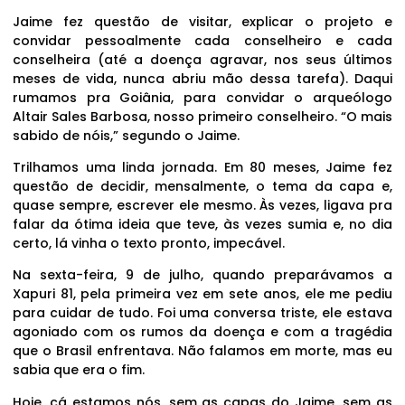
Jaime fez questão de visitar, explicar o projeto e
convidar pessoalmente cada conselheiro e cada
conselheira (até a doença agravar, nos seus últimos
meses de vida, nunca abriu mão dessa tarefa). Daqui
rumamos pra Goiânia, para convidar o arqueólogo
Altair Sales Barbosa, nosso primeiro conselheiro. “O mais
sabido de nóis,” segundo o Jaime.
Trilhamos uma linda jornada. Em 80 meses, Jaime fez
questão de decidir, mensalmente, o tema da capa e,
quase sempre, escrever ele mesmo. Às vezes, ligava pra
falar da ótima ideia que teve, às vezes sumia e, no dia
certo, lá vinha o texto pronto, impecável.
Na sexta-feira, 9 de julho, quando preparávamos a
Xapuri 81, pela primeira vez em sete anos, ele me pediu
para cuidar de tudo. Foi uma conversa triste, ele estava
agoniado com os rumos da doença e com a tragédia
que o Brasil enfrentava. Não falamos em morte, mas eu
sabia que era o fim.
Hoje, cá estamos nós, sem as capas do Jaime, sem as