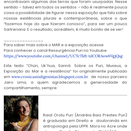
encontravam algumas das terras que foram usurpadas. Nesse
sentido – talvez em todos os sentidos – não é realmente pouca
coisa a possibilidade de figurar nessa exposição que fala sobre
nossas existências plurais e contemporâneas, sobre o que
“fazemos hoje do que fizeram conosco”, para ser um pouco
Sartreriana. E o resultado, acreditem, é muito bonito de se ver!
_______________
Para saber mais sobre o MAR e a exposição acesse:
Para conhecer o canal Ressurgência Puri no Youbube:
https://www.youtube.com/channel/UCTcTkft-tdCORAow6VgjQsg
Este texto “Chúri, Uk´hua, Sanná: Sobre os Puri, Museus, a
Exposição do Mar e a resistência” foi originalmente publicado
em
de nosso parceiro
www.cronicasindigenistas.blogspot.com.br
Jairo Lima, a quem agradecemos a generosidade do
compartilhamento, sempre.
Raial Orotu Puri
(Andréia Baia Prestes Puri)
é graduada em Direito e doutoranda em
antropologia pela UFPR. Mora no Acre onde