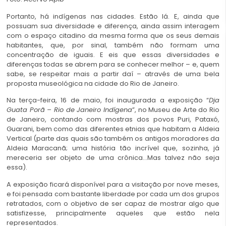
Portanto, há indígenas nas cidades. Estão lá. E, ainda que
possuam sua diversidade e diferença, ainda assim interagem
com o espaço citadino da mesma forma que os seus demais
habitantes, que, por sinal, também não formam uma
concentração de iguais. E eis que essas diversidades e
diferenças todas se abrem para se conhecer melhor – e, quem
sabe, se respeitar mais a partir daí – através de uma bela
proposta museológica na cidade do Rio de Janeiro.
Na terça-feira, 16 de maio, foi inaugurada a exposição “
Dja
Guata Porã – Rio de Janeiro Indígena
”, no Museu de Arte do Rio
de Janeiro, contando com mostras dos povos Puri, Pataxó,
Guarani, bem como das diferentes etnias que habitam a Aldeia
Vertical (parte das quais são também os antigos moradores da
Aldeia Maracanã; uma história tão incrível que, sozinha, já
mereceria ser objeto de uma crônica…Mas talvez não seja
essa).
A exposição ficará disponível para a visitação por nove meses,
e foi pensada com bastante liberdade por cada um dos grupos
retratados, com o objetivo de ser capaz de mostrar algo que
satisfizesse, principalmente aqueles que estão nela
representados.