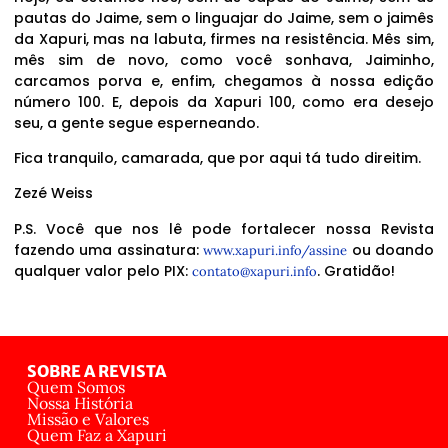
pautas do Jaime, sem o linguajar do Jaime, sem o jaimês
da Xapuri, mas na labuta, firmes na resistência. Mês sim,
mês sim de novo, como você sonhava, Jaiminho,
carcamos porva e, enfim, chegamos à nossa edição
número 100. E, depois da Xapuri 100, como era desejo
seu, a gente segue esperneando.
Fica tranquilo, camarada, que por aqui tá tudo direitim.
Zezé Weiss
P.S. Você que nos lê pode fortalecer nossa Revista
fazendo uma assinatura:
ou doando
www.xapuri.info/assine
qualquer valor pelo PIX:
. Gratidão!
contato@xapuri.info
SOBRE A REVISTA
Quem Somos
Nossa História
Missão e Valores
Quem Faz a Xapuri