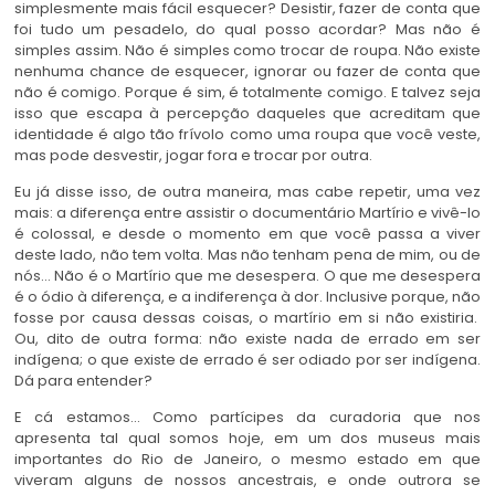
simplesmente mais fácil esquecer? Desistir, fazer de conta que
foi tudo um pesadelo, do qual posso acordar? Mas não é
simples assim. Não é simples como trocar de roupa. Não existe
nenhuma chance de esquecer, ignorar ou fazer de conta que
não é comigo. Porque é sim, é totalmente comigo. E talvez seja
isso que escapa à percepção daqueles que acreditam que
identidade é algo tão frívolo como uma roupa que você veste,
mas pode desvestir, jogar fora e trocar por outra.
Eu já disse isso, de outra maneira, mas cabe repetir, uma vez
mais: a diferença entre assistir o documentário Martírio e vivê-lo
é colossal, e desde o momento em que você passa a viver
deste lado, não tem volta. Mas não tenham pena de mim, ou de
nós… Não é o Martírio que me desespera. O que me desespera
é o ódio à diferença, e a indiferença à dor. Inclusive porque, não
fosse por causa dessas coisas, o martírio em si não existiria.
Ou, dito de outra forma: não existe nada de errado em ser
indígena; o que existe de errado é ser odiado por ser indígena.
Dá para entender?
E cá estamos… Como partícipes da curadoria que nos
apresenta tal qual somos hoje, em um dos museus mais
importantes do Rio de Janeiro, o mesmo estado em que
viveram alguns de nossos ancestrais, e onde outrora se