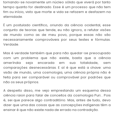
tornando-se novamente um núcleo sólido que viverá por tanto
tempo quanto for destinado. Esse é um processo que não tem
fim ou início, visto que morte e vida se refazem e desfazem na
eternidade.
É um postulado científico, oriundo da ciência ocidental, esse
conjunto de teorias que tende, eu não ignoro, a refutar visões
de mundo como as de meu povo, porque essas não são
necessariamente comprováveis por seus testes e fórmulas.
Verdade.
Mas é verdade também que para não quedar-se preocupado
com um problema que não existe, basta que a ciência
ameríndia seja encarada em sua totalidade, sem
comparações desnecessárias. E aí é que está a chave: uma
visão de mundo, uma cosmologia, uma ciência própria não é
feita para ser comparável ou comprovável por padrões que
não os seus próprios.
A despeito disso, me vejo emprestando um esquema dessa
ciência raion para falar de conceitos da cosmologia Puri… Pois
é, sei que parece algo contraditório. Mas, antes de tudo, devo
dizer que uma das coisas que as concepções indígenas têm a
ensinar é que não existe nada de errado na contradição.