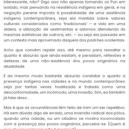
Interessante, não? Digo isso não apenas tomando os Puri em
isolado, mas pensando na resistência indígena em geral, e na
negação perene imposta à possibilidade de uma existência
indígena contemporânea, seja ela mantida sobre valores
culturais considerados como ‘tradicionais’ – a vida em uma
aldeia, a utilização de vestimentas e adornos atendendo às
mesmas estilísticas de outrora, etc. – ou seja ela passada em
um contexto mais aproximado daquela dos padrões ocidentais.
Acho que convém repetir isso, até mesmo para ressaltar o
quanto é absurdo que ainda existam, e persistam, reflexões e
defesas de uma não-existência dos povos originários na
atualidade.
É do mesmo modo bastante absurdo constatar o quanto a
presença indígena nas cidades e no mundo contemporâneo
seja por tantas vezes hostilizada e tratada como uma
desconformidade, um incômodo, uma invasão. Sim, eu também
já falei disso…
Mas é que as circunstâncias têm feito de mim um ser repetitivo:
Há sem dúvida algo de errado, uma inversão radical dos pólos,
quando uma cidade, ou um citadino se mostra incomodado
com a presença dos povos originários, perceba-se (Quem é