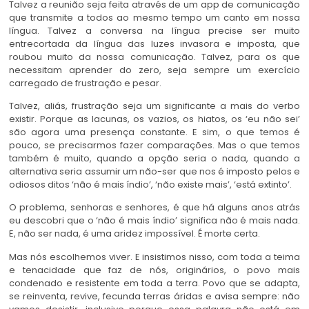
Talvez a reunião seja feita através de um app de comunicação
que transmite a todos ao mesmo tempo um canto em nossa
língua. Talvez a conversa na língua precise ser muito
entrecortada da língua das luzes invasora e imposta, que
roubou muito da nossa comunicação. Talvez, para os que
necessitam aprender do zero, seja sempre um exercício
carregado de frustração e pesar.
Talvez, aliás, frustração seja um significante a mais do verbo
existir. Porque as lacunas, os vazios, os hiatos, os ‘eu não sei’
são agora uma presença constante. E sim, o que temos é
pouco, se precisarmos fazer comparações. Mas o que temos
também é muito, quando a opção seria o nada, quando a
alternativa seria assumir um não-ser que nos é imposto pelos e
odiosos ditos ‘não é mais índio’, ‘não existe mais’, ‘está extinto’.
O problema, senhoras e senhores, é que há alguns anos atrás
eu descobri que o ‘não é mais índio’ significa não é mais nada.
E, não ser nada, é uma aridez impossível. É morte certa.
Mas nós escolhemos viver. E insistimos nisso, com toda a teima
e tenacidade que faz de nós, originários, o povo mais
condenado e resistente em toda a terra. Povo que se adapta,
se reinventa, revive, fecunda terras áridas e avisa sempre: não