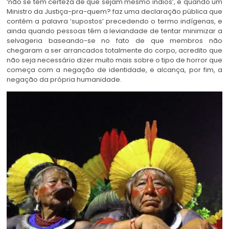
‘não se tem certeza de que sejam mesmo índios’, e quando um
Ministro da Justiça-pra-quem? faz uma declaração pública que
contém a palavra ‘supostos’ precedendo o termo indígenas, e
ainda quando pessoas têm a leviandade de tentar minimizar a
selvageria baseando-se no fato de que membros não
chegaram a ser arrancados totalmente do corpo, acredito que
não seja necessário dizer muito mais sobre o tipo de horror que
começa com a negação de identidade, e alcança, por fim, a
negação da própria humanidade.