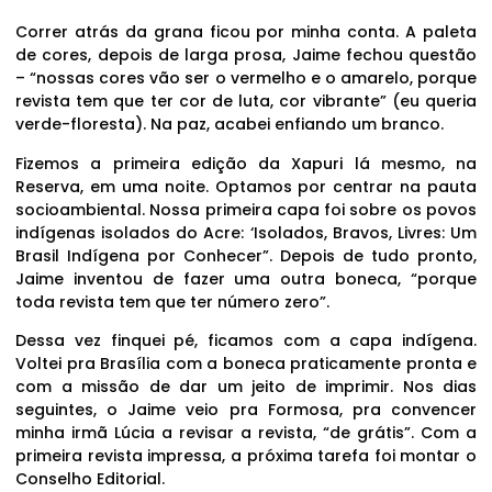
Correr atrás da grana ficou por minha conta. A paleta
de cores, depois de larga prosa, Jaime fechou questão
– “nossas cores vão ser o vermelho e o amarelo, porque
revista tem que ter cor de luta, cor vibrante” (eu queria
verde-floresta). Na paz, acabei enfiando um branco.
Fizemos a primeira edição da Xapuri lá mesmo, na
Reserva, em uma noite. Optamos por centrar na pauta
socioambiental. Nossa primeira capa foi sobre os povos
indígenas isolados do Acre: ‘Isolados, Bravos, Livres: Um
Brasil Indígena por Conhecer”. Depois de tudo pronto,
Jaime inventou de fazer uma outra boneca, “porque
toda revista tem que ter número zero”.
Dessa vez finquei pé, ficamos com a capa indígena.
Voltei pra Brasília com a boneca praticamente pronta e
com a missão de dar um jeito de imprimir. Nos dias
seguintes, o Jaime veio pra Formosa, pra convencer
minha irmã Lúcia a revisar a revista, “de grátis”. Com a
primeira revista impressa, a próxima tarefa foi montar o
Conselho Editorial.