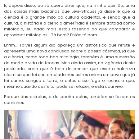
E, depois disso, eu só quero dizer que, na minha opinião, uma
das coisas mais bacanas que Lévi-Strauss já disse é que a
ciência é o grande mito da cultura ocidental, e sendo que a
cultura, a história e a ciência ameríndia é sempre tratada como
mitologia, eu nada mais estou fazendo do que comparar e
aproximar mitologias… Tá bom? Então tá bom.
Enfim… Talvez algum dia apareça um astrofísico que refute e
apresente uma nova conclusão sobre a poeira cósmica, já que
a ciência, como toda boa mitologia, também é uma sucessão
de morte e vida de teorias. Mas ainda assim, na vigência deste
postulado, creio que é belo de pensar que esse a natureza
cósmica que foi contemplada nos astros anima um povo que já
foi carne, sangue e terra, e antes disso fogo e rocha, e que,
mesmo quando desfeito, pode se refazer, e está aqui vivo.
Porque das estrelas, e da poeira delas, também se fazem os
caminhos.