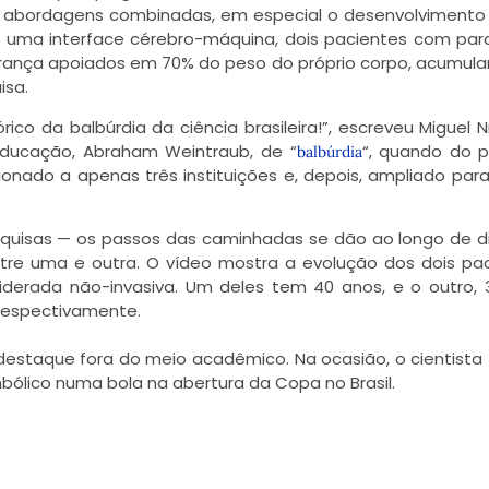
as abordagens combinadas, em especial o desenvolviment
e uma interface cérebro-máquina, dois pacientes com par
rança apoiados em 70% do peso do próprio corpo, acumul
isa.
o da balbúrdia da ciência brasileira!”, escreveu Miguel Nic
ducação, Abraham Weintraub, de “
“, quando do p
balbúrdia
ionado a apenas três instituições e, depois, ampliado par
squisas — os passos das caminhadas se dão ao longo de d
tre uma e outra. O vídeo mostra a evolução dos dois pa
derada não-invasiva. Um deles tem 40 anos, e o outro, 
 respectivamente.
o destaque fora do meio acadêmico. Na ocasião, o cientista
bólico numa bola na abertura da Copa no Brasil.