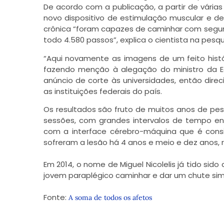
De acordo com a publicação, a partir de vári
novo dispositivo de estimulação muscular e d
crônica “foram capazes de caminhar com segu
todo 4.580 passos”, explica o cientista na pesqu
“Aqui novamente as imagens de um feito históric
fazendo menção à alegação do ministro da E
anúncio de corte às universidades, então direc
as instituições federais do país.
Os resultados são fruto de muitos anos de pe
sessões, com grandes intervalos de tempo en
com a interface cérebro-máquina que é consi
sofreram a lesão há 4 anos e meio e dez anos,
Em 2014, o nome de Miguel Nicolelis já tido sid
jovem paraplégico caminhar e dar um chute sim
Fonte:
A soma de todos os afetos