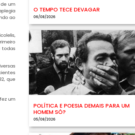
o de um
O TEMPO TECE DEVAGAR
aplegia
06/08/2026
ando ao
olelis,
rimeiro
a todas
iversas
cientes
32, que
 fez um
POLÍTICA E POESIA DEMAIS PARA UM
HOMEM SÓ?
05/08/2026