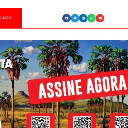
.
CLICAR!